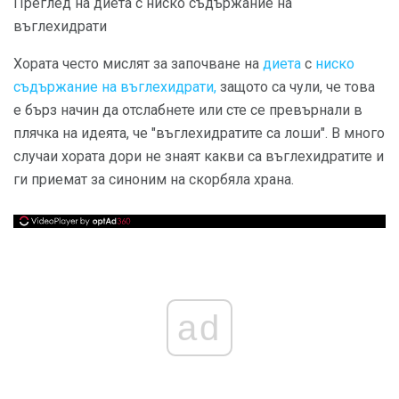
Преглед на диета с ниско съдържание на
въглехидрати
Хората често мислят за започване на
диета
с
ниско
съдържание на въглехидрати,
защото са чули, че това
е бърз начин да отслабнете или сте се превърнали в
плячка на идеята, че "въглехидратите са лоши". В много
случаи хората дори не знаят какви са въглехидратите и
ги приемат за синоним на скорбяла храна.
ad