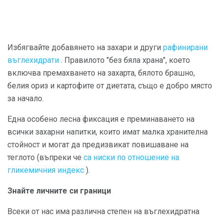
Избягвайте добавянето на захари и други
рафинирани
въглехидрати
. Правилото "без бяла храна", което
включва премахването на захарта, бялото брашно,
белия ориз и картофите от диетата, също е добро място
за начало.
Една особено лесна фиксация е преминаването на
всички захарни напитки, които имат малка хранителна
стойност и могат да предизвикат повишаване на
теглото (въпреки че
са ниски по отношение на
гликемичния индекс
).
Знайте личните си граници
Всеки от нас има различна степен на въглехидратна