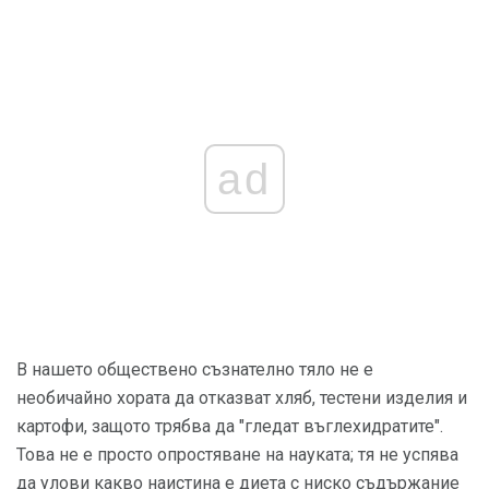
ad
В нашето обществено съзнателно тяло не е
необичайно хората да отказват хляб, тестени изделия и
картофи, защото трябва да "гледат въглехидратите".
Това не е просто опростяване на науката; тя не успява
да улови какво наистина е диета с ниско съдържание