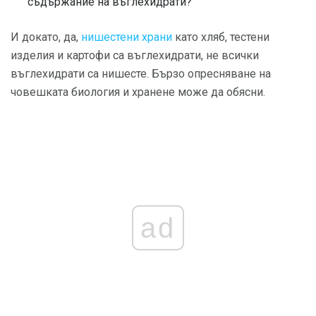
съдържание на въглехидрати?
И докато, да,
нишестени храни
като хляб, тестени
изделия и картофи са въглехидрати, не всички
въглехидрати са нишесте. Бързо опресняване на
човешката биология и хранене може да обясни.
ad