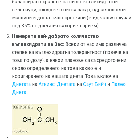
балансирано хранене на нисковъглехидратни
зеленчуци, плодове с ниска захар, здравословни
мазнини и достатъчно протеини (в идеалния случай
под 35% от дневния калориен прием).
Намерете най-доброто количество
въглехидрати за Вас:
Всеки от нас има различна
степен на въглехидратна толерантност (повече на
това по-долу), а някои планове са съсредоточени
около определянето на това какво е и
коригирането на вашата диета. Това включва
Диетата
на
Аткинс, Диетата
на
Саут Бийч
и
Палео
Диета
.