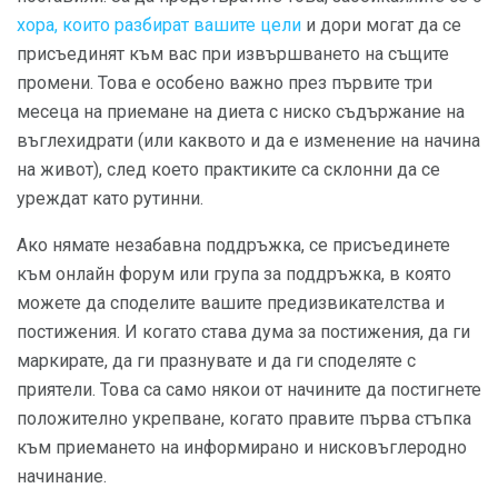
хора, които разбират вашите цели
и дори могат да се
присъединят към вас при извършването на същите
промени. Това е особено важно през първите три
месеца на приемане на диета с ниско съдържание на
въглехидрати (или каквото и да е изменение на начина
на живот), след което практиките са склонни да се
уреждат като рутинни.
Ако нямате незабавна поддръжка, се присъединете
към онлайн форум или група за поддръжка, в която
можете да споделите вашите предизвикателства и
постижения. И когато става дума за постижения, да ги
маркирате, да ги празнувате и да ги споделяте с
приятели. Това са само някои от начините да постигнете
положително укрепване, когато правите първа стъпка
към приемането на информирано и нисковъглеродно
начинание.