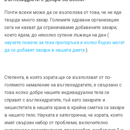
Почти всеки може да се възползва от това, че не яде
твърде много захар. Големите здравни организации
сега ни казват да ограничаваме добавените захари,
които ядем, до няколко супени лъжици на ден (
научете повече за тези препоръки и колко бързо могат
да се добавят захари в нашата диета
).
Степента, в която хората ще се възползват от по-
голямото намаление на въглехидратите, е свързано с
това колко добре нашите индивидуални тела се
справят с въглехидратите, тъй като захарите и
нишестетата в нашата храна в крайна сметка са захари
в нашето тяло. Науката е категорична, че хората, които
имат свързан набор от проблеми, включително