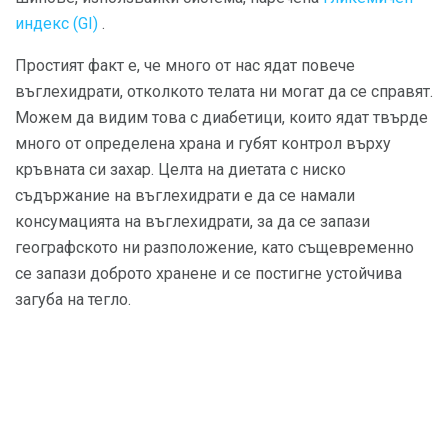
индекс (GI)
.
Простият факт е, че много от нас ядат повече
въглехидрати, отколкото телата ни могат да се справят.
Можем да видим това с диабетици, които ядат твърде
много от определена храна и губят контрол върху
кръвната си захар. Целта на диетата с ниско
съдържание на въглехидрати е да се намали
консумацията на въглехидрати, за да се запази
географското ни разположение, като същевременно
се запази доброто хранене и се постигне устойчива
загуба на тегло.