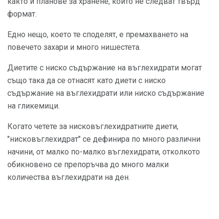
както и планове за хранене, които не следват твърд
формат.
Едно нещо, което те споделят, е премахването на
повечето захари и много нишестета.
Диетите с ниско съдържание на въглехидрати могат
също така да се отнасят като диети с ниско
съдържание на въглехидрати или ниско съдържание
на гликемици.
Когато четете за нисковъглехидратните диети,
"нисковъглехидрат" се дефинира по много различни
начини, от малко по-малко въглехидрати, отколкото
обикновено се препоръчва до много малки
количества въглехидрати на ден.