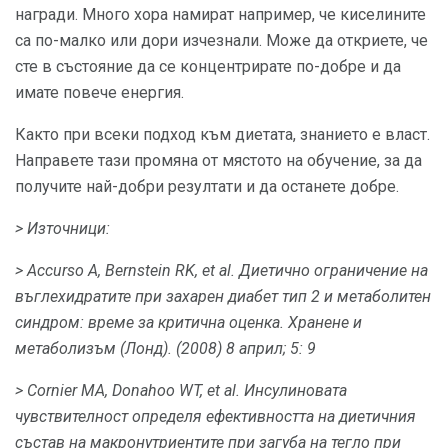
награди. Много хора намират например, че киселините
са по-малко или дори изчезнали. Може да откриете, че
сте в състояние да се концентрирате по-добре и да
имате повече енергия.
Както при всеки подход към диетата, знанието е власт.
Направете тази промяна от мястото на обучение, за да
получите най-добри резултати и да останете добре.
> Източници:
> Accurso A, Bernstein RK, et al.
Диетично ограничение на
въглехидратите при захарен диабет тип 2 и метаболитен
синдром: време за критична оценка.
Хранене и
метаболизъм (Лонд).
(2008) 8 април; 5: 9
> Cornier MA, Donahoo WT, et al.
Инсулиновата
чувствителност определя ефективността на диетичния
състав на макронутриентите при загуба на тегло при