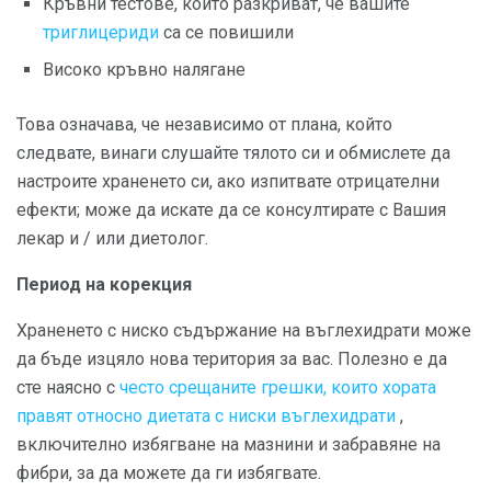
Кръвни тестове, които разкриват, че вашите
триглицериди
са се повишили
Високо кръвно налягане
Това означава, че независимо от плана, който
следвате, винаги слушайте тялото си и обмислете да
настроите храненето си, ако изпитвате отрицателни
ефекти; може да искате да се консултирате с Вашия
лекар и / или диетолог.
Период на корекция
Храненето с ниско съдържание на въглехидрати може
да бъде изцяло нова територия за вас. Полезно е да
сте наясно с
често срещаните грешки, които хората
правят относно диетата с ниски въглехидрати
,
включително избягване на мазнини и забравяне на
фибри, за да можете да ги избягвате.