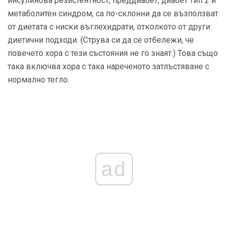
инсулинова резистентност, преддиабет, диабет тип 2 и
метаболитен синдром, са по-склонни да се възползват
от диетата с ниски въглехидрати, отколкото от други
диетични подходи. (Струва си да се отбележи, че
повечето хора с тези състояния не го знаят.) Това също
така включва хора с така нареченото затлъстяване с
нормално тегло.
ad