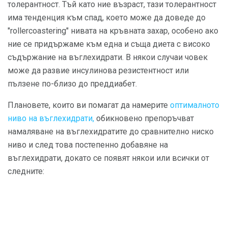
толерантност. Тъй като ние възраст, тази толерантност
има тенденция към спад, което може да доведе до
"rollercoastering" нивата на кръвната захар, особено ако
ние се придържаме към една и съща диета с високо
съдържание на въглехидрати. В някои случаи човек
може да развие инсулинова резистентност или
пълзене по-близо до преддиабет.
Плановете, които ви помагат да намерите
оптималното
ниво на въглехидрати,
обикновено препоръчват
намаляване на въглехидратите до сравнително ниско
ниво и след това постепенно добавяне на
въглехидрати, докато се появят някои или всички от
следните: