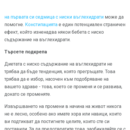
на първата си седмица с ниски въглехидрати
може да
помогне.
Констипацията
е един потенциален страничен
ефект, който изненадва някои бебета с ниско
съдържание на въглехидрати.
Търсете подкрепа
Диетата с ниско съдържание на въглехидрати не
трябва да бъде тенденция, която прегръщате. Това
трябва да е избор, насочен към подобряване на
вашето здраве - това, което се променя и се развива,
докато се променяте.
Извършването на промени в начина на живот никога
не е лесно, особено ако имате хора или навици, които
ви подтикват да постигнете целите, които сте си
поставили. За да предотвратите това, заобикаляйте се с