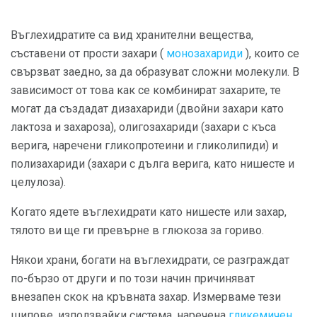
Въглехидратите са вид хранителни вещества,
съставени от прости захари (
монозахариди
), които се
свързват заедно, за да образуват сложни молекули. В
зависимост от това как се комбинират захарите, те
могат да създадат дизахариди (двойни захари като
лактоза и захароза), олигозахариди (захари с къса
верига, наречени гликопротеини и гликолипиди) и
полизахариди (захари с дълга верига, като нишесте и
целулоза).
Когато ядете въглехидрати като нишесте или захар,
тялото ви ще ги превърне в глюкоза за гориво.
Някои храни, богати на въглехидрати, се разграждат
по-бързо от други и по този начин причиняват
внезапен скок на кръвната захар. Измерваме тези
шипове, използвайки система, наречена
гликемичен