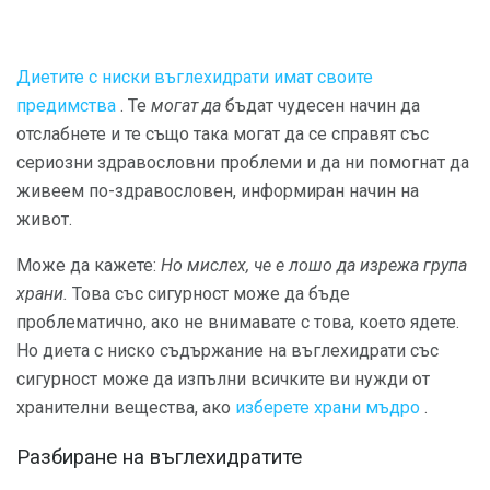
Диетите с ниски въглехидрати имат своите
предимства
. Те
могат да
бъдат чудесен начин да
отслабнете и те също така могат да се справят със
сериозни здравословни проблеми и да ни помогнат да
живеем по-здравословен, информиран начин на
живот.
Може да кажете:
Но мислех, че е лошо да изрежа група
храни.
Това със сигурност може да бъде
проблематично, ако не внимавате с това, което ядете.
Но диета с ниско съдържание на въглехидрати със
сигурност може да изпълни всичките ви нужди от
хранителни вещества, ако
изберете храни мъдро
.
Разбиране на въглехидратите