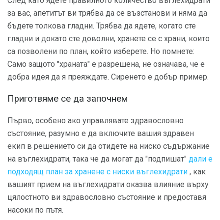
След като ядете правилното количество въглехидрати
за вас, апетитът ви трябва да се възстанови и няма да
бъдете толкова гладни. Трябва да ядете, когато сте
гладни и докато сте доволни, хранете се с храни, които
са позволени по план, който изберете. Но помнете:
Само защото "храната" е разрешена, не означава, че е
добра идея да я преяждате. Сиренето е добър пример.
Приготвяме се да започнем
Първо, особено ако управлявате здравословно
състояние, разумно е да включите вашия здравен
екип в решението си да отидете на ниско съдържание
на въглехидрати, така че да могат да "подпишат"
дали е
подходящ план за хранене с ниски въглехидрати
, как
вашият прием на въглехидрати оказва влияние върху
цялостното ви здравословно състояние и предоставя
насоки по пътя.