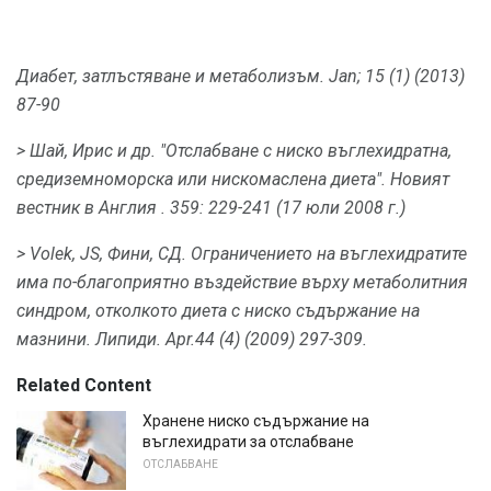
Диабет, затлъстяване и метаболизъм.
Jan; 15 (1) (2013)
87-90
> Шай, Ирис и др.
"Отслабване с ниско въглехидратна,
средиземноморска или нискомаслена диета".
Новият
вестник в Англия
.
359: 229-241 (17 юли 2008 г.)
> Volek, JS, Фини, СД.
Ограничението на въглехидратите
има по-благоприятно въздействие върху метаболитния
синдром, отколкото диета с ниско съдържание на
мазнини.
Липиди.
Apr.44 (4) (2009) 297-309.
Related Content
Хранене ниско съдържание на
въглехидрати за отслабване
ОТСЛАБВАНЕ