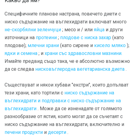
Какво да ям?
Специфичните планове настрана, повечето диети с
ниско съдържание на въглехидрати включват много
не-скорбялни зеленчуци
; месо и / или
яйца
и други
източници на
протеини
;
плодове с ниска захар
(като
плодове);
млечни храни
(като сирене и
кисело мляко
);
ядки и семена
; и
храни със здравословни мазнини.
Имайте предвид също така, че е абсолютно възможно
да се следва
нисковъглеродна вегетарианска диета
.
Съществуват и някои хубави "екстри", които допълват
тези храни, като тортили с
ниско съдържание на
въглехидрати и подправки с ниско съдържание на
въглехидрати
. Може да се изненадате от голямото
разнообразие от ястия, които могат да се съчетаят с
ниско съдържание на въглехидрати, включително и
печени продукти
и
десерти
.