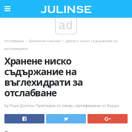
ad
Отслабване
Диетични планове
Диети с ниско съдържание на
въглехидрати
Хранене ниско
съдържание на
въглехидрати за
отслабване
by Лора Долсън; Прегледан от лекар, сертифициран от борда