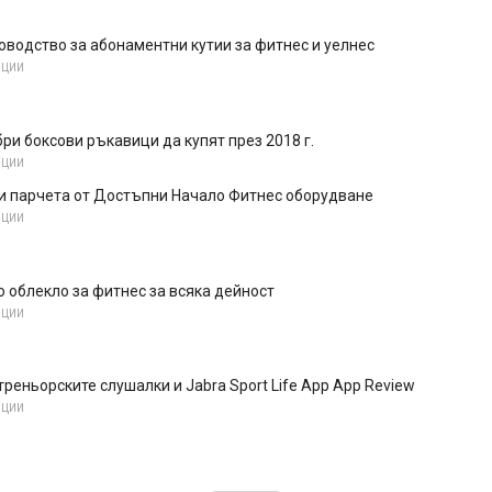
водство за абонаментни кутии за фитнес и уелнес
НЦИИ
бри боксови ръкавици да купят през 2018 г.
НЦИИ
ни парчета от Достъпни Начало Фитнес оборудване
НЦИИ
 облекло за фитнес за всяка дейност
НЦИИ
 треньорските слушалки и Jabra Sport Life App App Review
НЦИИ