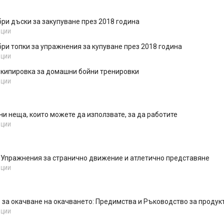
бри дъски за закупуване през 2018 година
НЦИИ
бри топки за упражнения за купуване през 2018 година
НЦИИ
екипировка за домашни бойни тренировки
НЦИИ
и неща, които можете да използвате, за да работите
НЦИИ
d Упражнения за странично движение и атлетично представяне
НЦИИ
за окачване на окачването: Предимства и Ръководство за продук
НЦИИ