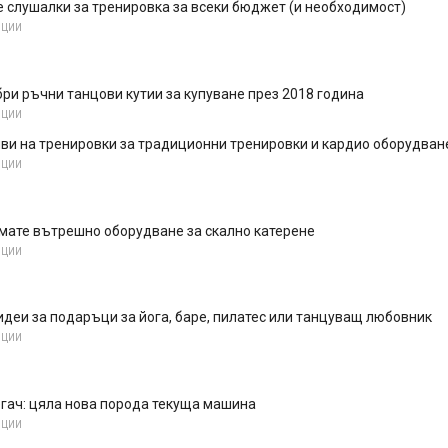
 слушалки за тренировка за всеки бюджет (и необходимост)
НЦИИ
бри ръчни танцови кутии за купуване през 2018 година
НЦИИ
ви на тренировки за традиционни тренировки и кардио оборудван
НЦИИ
мате вътрешно оборудване за скално катерене
НЦИИ
идеи за подаръци за йога, баре, пилатес или танцуващ любовник
НЦИИ
гач: цяла нова порода текуща машина
НЦИИ