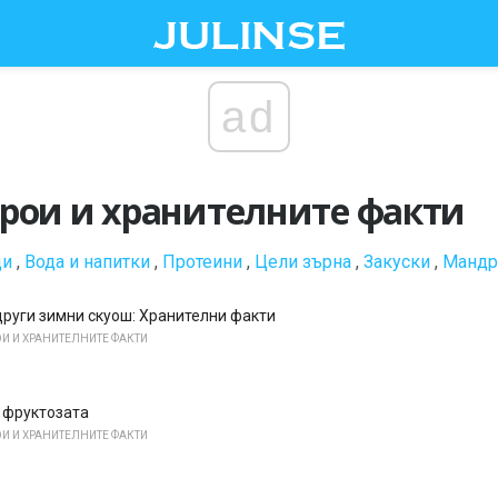
ad
рои и хранителните факти
ци
,
Вода и напитки
,
Протеини
,
Цели зърна
,
Закуски
,
Мандр
 други зимни скуош: Хранителни факти
И И ХРАНИТЕЛНИТЕ ФАКТИ
 фруктозата
И И ХРАНИТЕЛНИТЕ ФАКТИ