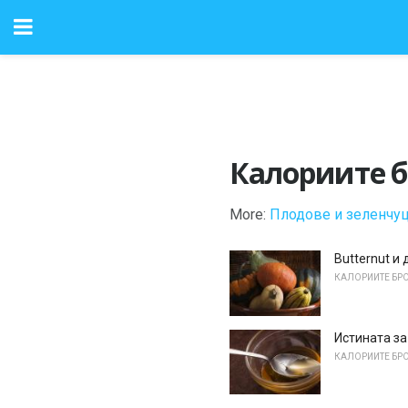
Калориите б
More:
Плодове и зеленчу
Butternut и
КАЛОРИИТЕ БРО
Истината за
КАЛОРИИТЕ БРО