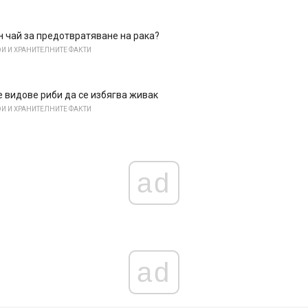
н чай за предотвратяване на рака?
И И ХРАНИТЕЛНИТЕ ФАКТИ
 видове риби да се избягва живак
И И ХРАНИТЕЛНИТЕ ФАКТИ
ad
ad