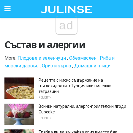
ad
Състав и алергии
More:
Плодове и зеленчуци
,
Обезмаслен
,
Риба и
морски дарове
,
Ориз и зърна
,
Домашни птици
Рецепта с ниско съдържание на
въглехидрати в Турция или пилешки
тетразини
РЕЦЕПТИ
Всички натурални, алерго-приятелски ягоди
Cupcake
РЕЦЕПТИ
Трябва ли да ям кафяв ориз вместо бял