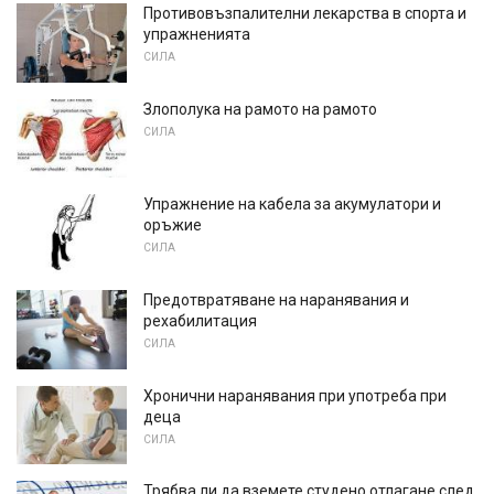
Противовъзпалителни лекарства в спорта и
упражненията
СИЛА
Злополука на рамото на рамото
СИЛА
Упражнение на кабела за акумулатори и
оръжие
СИЛА
Предотвратяване на наранявания и
рехабилитация
СИЛА
Хронични наранявания при употреба при
деца
СИЛА
Трябва ли да вземете студено отлагане след