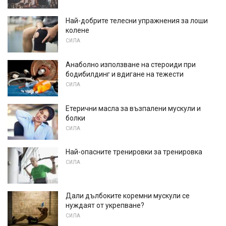
Най-добрите телесни упражнения за лоши
колене
СИЛА
Анаболно използване на стероиди при
бодибилдинг и вдигане на тежести
СИЛА
Етерични масла за възпалени мускули и
болки
СИЛА
Най-опасните тренировки за тренировка
СИЛА
Дали дълбоките коремни мускули се
нуждаят от укрепване?
СИЛА