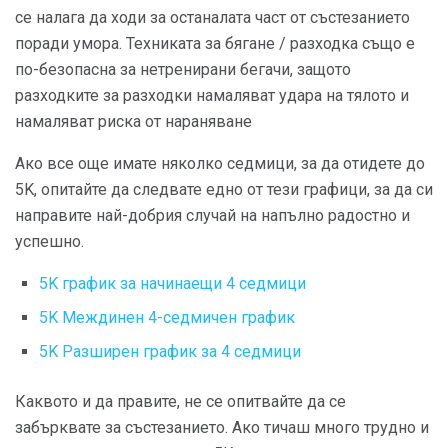
се налага да ходи за останалата част от състезанието
поради умора. Техниката за бягане / разходка също е
по-безопасна за нетренирани бегачи, защото
разходките за разходки намаляват удара на тялото и
намаляват риска от нараняване
Ако все още имате няколко седмици, за да отидете до
5K, опитайте да следвате едно от тези графици, за да си
направите най-добрия случай на напълно радостно и
успешно.
5K график за начинаещи 4 седмици
5K Междинен 4-седмичен график
5K Разширен график за 4 седмици
Каквото и да правите, не се опитвайте да се
забърквате за състезанието. Ако тичаш много трудно и