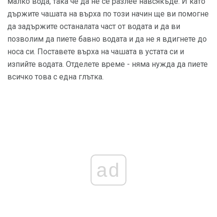
малко вода, така че да не се разлее навсякъде. И като
държите чашата на върха по този начин ще ви помогне
да задържите останалата част от водата и да ви
позволим да пиете бавно водата и да не я вдигнете до
носа си. Поставете върха на чашата в устата си и
изпийте водата. Отделете време - няма нужда да пиете
всичко това с една глътка.
ad