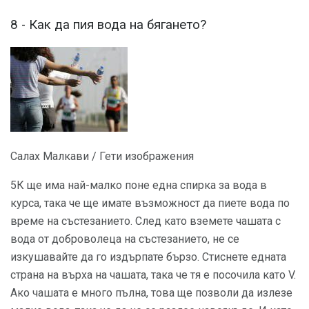
8 - Как да пия вода на бягането?
Салах Малкави / Гети изображения
5К ще има най-малко поне една спирка за вода в
курса, така че ще имате възможност да пиете вода по
време на състезанието. След като вземете чашата с
вода от доброволеца на състезанието, не се
изкушавайте да го издърпате бързо. Стиснете едната
страна на върха на чашата, така че тя е посочила като V.
Ако чашата е много пълна, това ще позволи да излезе