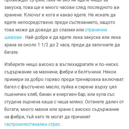
закуска, това ще е много часове след последното ви
хранене. Ключът е кога и какво ядете. Не искате да
ядете непосредствено преди състезанието, защото
това може да доведе до спазми или
странични
шевове
. Най-добре е да ядете лека закуска или лека
храна за около 1 1/2 до 2 часа, преди да започнете да
бягате.
Изберете нещо високо в въглехидратите и по-ниско
съдържание на мазнини, фибри и белтъчини. Някои
примери за добро гориво преди тренировка включват:
багел с фъстъчено масло; пуйка и сирене върху цял
пшеничен хляб; банан и енергиен бар; или купа със
студена зърнена каша с чаша мляко. Останете далеч от
богати, много мазни или храни с високо съдържание
на фибри, тъй като те могат да причинят
гастроинтестинален стрес
.