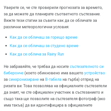
Уверете се, че сте проверили прогнозата за времето,
за да можете да планирате съответното състезание.
Вижте тези статии за съвети как да се обличате за
различни метеорологични условия:
Как да се обличаш за горещо време
Как да се обличаш за студено време
Как да се облича за Rainy Run
Не забравяйте, че трябва да носите
състезателното си
биберонче
(което обикновено има вашето
устройство
за
синхронизиране
на
B-табела
на гърба) отпред на
ризата ви. Това позволява на официалните състезатели
да знаят, че сте официален участник в състезанието и
също така ще позволите на състезателя фотограф (ако
има такъв) да ви идентифицира в официалните