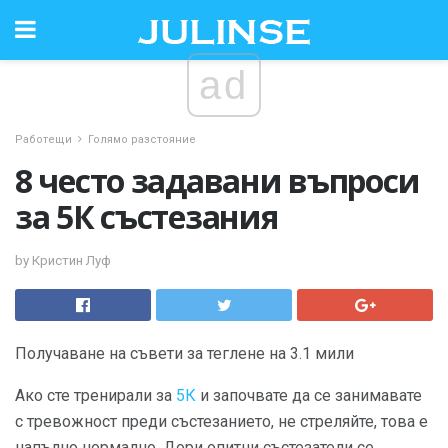
ad
Работещи
Голямо разстояние
8 често задавани въпроси
за 5К състезания
by Кристин Луф
Получаване на съвети за теглене на 3.1 мили
Ако сте тренирали за
5К
и започвате да се занимавате
с тревожност преди състезанието, не стреляйте, това е
напълно нормално. Дори опитни състезатели се