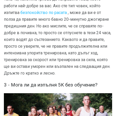
работи най-добре за вас. Ако сте тип човек, който
изпитва
безпокойство по расата
, може да ви е от
полза да правите много бавно 20-минутно джогиране
предишния ден. Но ако мислите, че се справяте по-
добре в почивка, то просто се отпуснете в тези 24 часа,
които водят до състезанието. Каквото и да правите,
просто се уверете, че не правите продължителна или
интензивна упорита тренировка, като дълъг ход,
тренировка за скорост или тренировка за сила, която
ще ви остави уморен или възпален на следващия ден.
Дръжте го кратко и лесно.
3 - Мога ли да изпълня 5K без обучение?