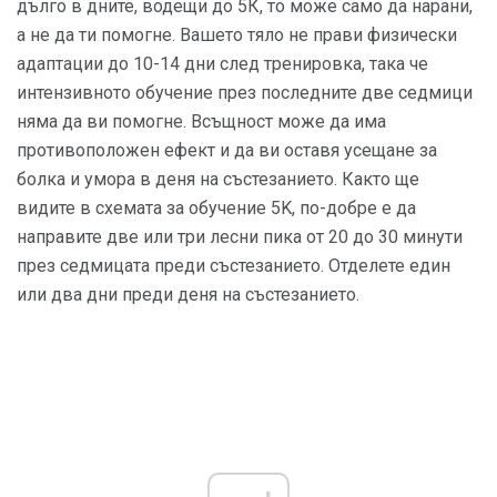
дълго в дните, водещи до 5К, то може само да нарани,
а не да ти помогне. Вашето тяло не прави физически
адаптации до 10-14 дни след тренировка, така че
интензивното обучение през последните две седмици
няма да ви помогне. Всъщност може да има
противоположен ефект и да ви оставя усещане за
болка и умора в деня на състезанието. Както ще
видите в схемата за обучение 5K, по-добре е да
направите две или три лесни пика от 20 до 30 минути
през седмицата преди състезанието. Отделете един
или два дни преди деня на състезанието.