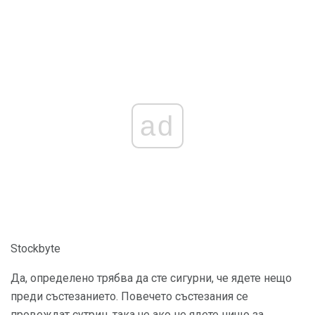
ad
Stockbyte
Да, определено трябва да сте сигурни, че ядете нещо
преди състезанието. Повечето състезания се
провеждат сутрин, така че ако не ядете нищо за