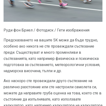
Руди фон Бриел / Фотодиск / Гети изображения
Предсказването на вашите 5K може да бъде трудно,
особено ако никога не сте провеждали състезание
преди. Съществуват и много променливи в
състезанията, като например физическа и психическа
подготовка за състезанието, метеорологични условия,
надморска височина, тълпи и др.
Ако наскоро сте провеждали друго състезание на
различно разстояние или сте настроили самолета си,
можете да направите груба оценка на това, което сте в
състояние да изпълнявате, като използвате
калкулатор, като например калкулатора на калкулатора