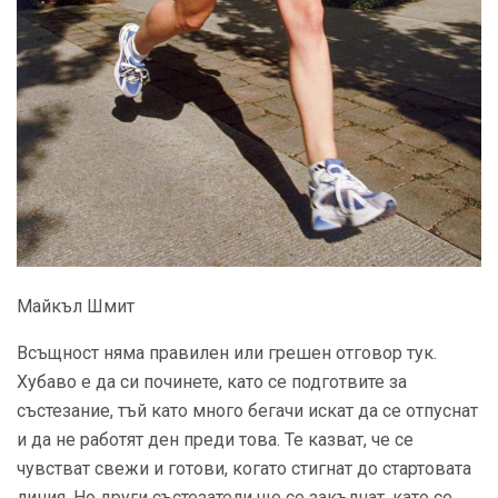
Майкъл Шмит
Всъщност няма правилен или грешен отговор тук.
Хубаво е да си починете, като се подготвите за
състезание, тъй като много бегачи искат да се отпуснат
и да не работят ден преди това. Те казват, че се
чувстват свежи и готови, когато стигнат до стартовата
линия. Но други състезатели ще се закълнат, като се