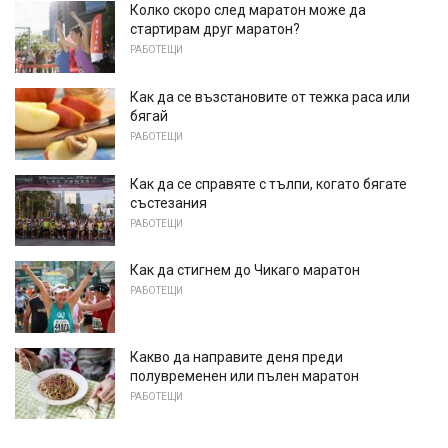
Колко скоро след маратон може да
стартирам друг маратон?
РАБОТЕЩИ
Как да се възстановите от тежка раса или
бягай
РАБОТЕЩИ
Как да се справяте с тълпи, когато бягате
състезания
РАБОТЕЩИ
Как да стигнем до Чикаго маратон
РАБОТЕЩИ
Какво да направите деня преди
полувременен или пълен маратон
РАБОТЕЩИ