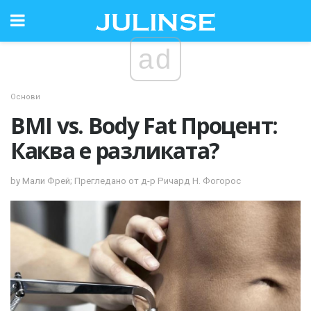
ad
Основи
BMI vs. Body Fat Процент:
Каква е разликата?
by Мали Фрей; Прегледано от д-р Ричард Н. Фогорос