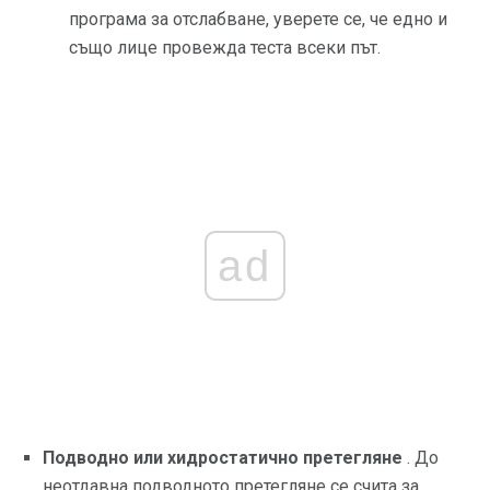
програма за отслабване, уверете се, че едно и
също лице провежда теста всеки път.
ad
Подводно или хидростатично претегляне
. До
неотдавна подводното претегляне се счита за