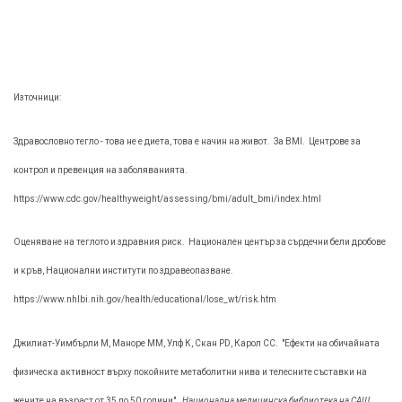
Източници:
Здравословно тегло - това не е диета, това е начин на живот.
За BMI.
Центрове за
контрол и превенция на заболяванията.
https://www.cdc.gov/healthyweight/assessing/bmi/adult_bmi/index.html
Оценяване на теглото и здравния риск.
Национален център за сърдечни бели дробове
и кръв, Национални институти по здравеопазване.
https://www.nhlbi.nih.gov/health/educational/lose_wt/risk.htm
Джилиат-Уимбърли М, Маноре ММ, Улф К, Скан PD, Карол СС.
"Ефекти на обичайната
физическа активност върху покойните метаболитни нива и телесните съставки на
жените на възраст от 35 до 50 години"
. Национална медицинска библиотека на САЩ