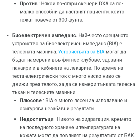
Против
: Някои по-стари скенери DXA са по-
малко способни да настанят пациенти, които
тежат повече от 300 фунта.
Биоелектричен импеданс.
Най-често срещаното
устройство за биоелектричен импеданс (BIA) е
телесната мазнина.
Устройствата за BIA
могат да
бъдат намерени във фитнес клубове, здравни
панаири и в кабинета на лекарите. По време на
теста електрически ток с много ниско ниво се
движи през тялото, за да се измери тънката телесна
тъкан и телесните мазнини.
Плюсове
: BIA е много лесен за използване и
осигурява незабавни резултати.
Недостатъци
: Нивото на хидратация, времето
на последното хранене и температурата на
кожата могат да повлияят на резултатите от БАК.