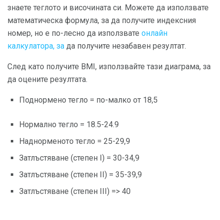
знаете теглото и височината си. Можете да използвате
математическа формула, за да получите индексния
номер, но е по-лесно да използвате
онлайн
калкулатора, за
да получите незабавен резултат.
След като получите BMI, използвайте тази диаграма, за
да оцените резултата.
Поднормено тегло = по-малко от 18,5
Нормално тегло = 18.5-24.9
Наднорменото тегло = 25-29,9
Затлъстяване (степен I) = 30-34,9
Затлъстяване (степен II) = 35-39,9
Затлъстяване (степен III) => 40