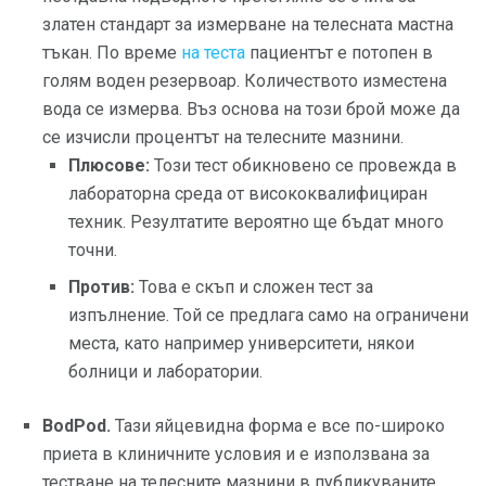
златен стандарт за измерване на телесната мастна
тъкан. По време
на теста
пациентът е потопен в
голям воден резервоар. Количеството изместена
вода се измерва. Въз основа на този брой може да
се изчисли процентът на телесните мазнини.
Плюсове:
Този тест обикновено се провежда в
лабораторна среда от висококвалифициран
техник. Резултатите вероятно ще бъдат много
точни.
Против:
Това е скъп и сложен тест за
изпълнение. Той се предлага само на ограничени
места, като например университети, някои
болници и лаборатории.
BodPod.
Тази яйцевидна форма е все по-широко
приета в клиничните условия и е използвана за
тестване на телесните мазнини в публикуваните