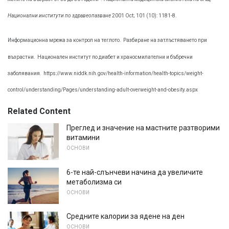
Национални институти по здравеопазване
2001 Oct; 101 (10): 1181-8.
Информационна мрежа за контрол на теглото.
Разбиране на затлъстяването при
възрастни.
Национален институт по диабет и храносмилателни и бъбречни
заболявания.
https://www.niddk.nih.gov/health-information/health-topics/weight-
control/understanding/Pages/understanding-adult-overweight-and-obesity.aspx
Related Content
Преглед и значение на мастните разтворими
витамини
ОСНОВИ
6-те най-слънчеви начина да увеличите
метаболизма си
ОСНОВИ
Средните калории за ядене на ден
ОСНОВИ