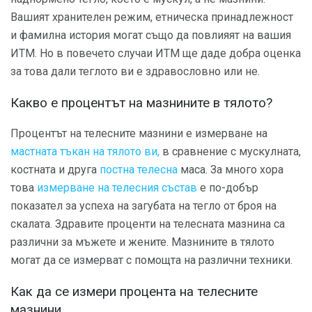
Вашият хранителен режим, етническа принадлежност
и фамилна история могат също да повлияят на вашия
ИТМ. Но в повечето случаи ИТМ ще даде добра оценка
за това дали теглото ви е здравословно или не.
Какво е процентът на мазнините в тялото?
Процентът на телесните мазнини е измерване на
мастната тъкан на тялото ви,
в сравнение с мускулната,
костната и друга
постна телесна
маса. За много хора
това
измерване на телесния състав
е по-добър
показател за успеха на загубата на тегло от броя на
скалата. Здравите проценти на телесната мазнина са
различни за мъжете и жените. Мазнините в тялото
могат да се измерват с помощта на различни техники.
Как да се измери процента на телесните
мазнини