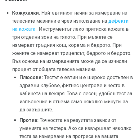
Кожухалки.
Най-евтиният начин за измерване на
телесните мазнини е чрез използване на
дефекти
на кожата
. Инструментът леко притиска кожата в
три отделни зони на тялото. При мъжете се
измерват гръдния кош, корема и бедрото. При
жените се измерват трицепсът, бедрото и бедрото.
Въз основа на измерванията може да се изчисли
процент от общата телесна мазнина.
Плюсове:
Тестът е евтин и е широко достъпен в
здравни клубове, фитнес центрове и често в
кабинета на лекаря. Това е лесен, удобен тест за
изпълнение и отнема само няколко минути, за
да завършите.
Против:
Точността на резултата зависи от
уменията на тестера. Ако се извършват няколко
теста за измерване на прогреса на вашата