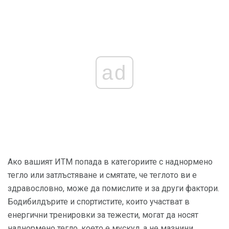
ad
Ако вашият ИТМ попада в категориите с наднормено
тегло или затлъстяване и смятате, че теглото ви е
здравословно, може да помислите и за други фактори.
Бодибилдърите и спортистите, които участват в
енергични тренировки за тежести, могат да носят
наднормено тегло, което е мускул, а не мазнини.