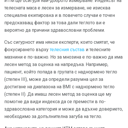
ИТМ ще осигури най-доброто измерване. Индексът на
телесната маса е лесен за измерване, не изисква
специална екипировка и в повечето случаи е точен
предсказващ фактор за това дали теглото ви е
вероятно да причини здравословни проблеми.
Със сигурност има някои експерти, които смятат, че
фокусирането върху
телесния състав
и телесните
мазнини е по-важно. Но за мнозина е по-важно да има
лесен метод за оценка на напредъка. Например,
пациент, който попада в групата с наднормено тегло
(степен ІІІ), може да определи разумна цел за
достигане на диапазона на BMI с наднормено тегло
(степен ІІ). Да имаш лесен метод за оценка ще му
помогне да види индекса да се премести в по-
здравословна категория и може да вдъхне доверието,
необходимо за допълнителна загуба на тегло.