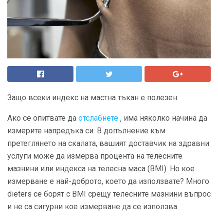
Защо всеки индекс на мастна тъкан е полезен
Ако се опитвате да
отслабнете
, има няколко начина да
измерите напредъка си. В допълнение към
претеглянето на скалата, вашият доставчик на здравни
услуги може да измерва процента на телесните
мазнини или индекса на телесна маса (BMI). Но кое
измерване е най-доброто, което да използвате? Много
dieters се борят с BMI срещу телесните мазнини въпрос
и не са сигурни кое измерване да се използва.