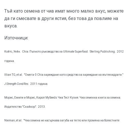
Тъй като семена от чиа имат много малко вкус, можете
да ги смесвате в други ястия, без това да повлияе на
вкуса.
Източници:
Койтс, Уейн.
Chia: Пълното ръководство за Ultimate Superfood.
Sterling Publishing.
2012
година.
Illian TG, et al.
"Омега-3 Chia зареждане като средство за зареждане на въглехидрати."
J Strength Cond Res.
2011 година.
Морис, Емили и Морис, Карол MySeeds Чиа Тест Кухня: Чиа семенна книга за семена.
Издателство "Скайкор".
2013.
Nieman, et al.
"Чиа семена не насърчава загуба на тегло или промяна на болестните