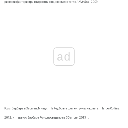
рискови фактори при възрастни с наднормено тегло."
Nutr Res.
2009.
ad
Ролс, Барбара и Херман, Минди.
Най-добрата диелектрическа диета.
HarperCollins.
2012. Интервю с Барбара Ролс, проведено на 30 април 2013 г.