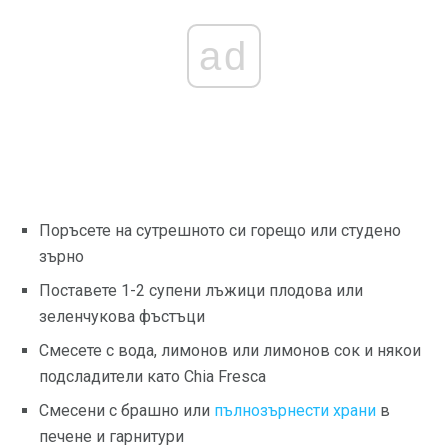
ad
Поръсете на сутрешното си горещо или студено
зърно
Поставете 1-2 супени лъжици плодова или
зеленчукова фъстъци
Смесете с вода, лимонов или лимонов сок и някои
подсладители като Chia Fresca
Смесени с брашно или
пълнозърнести храни
в
печене и гарнитури