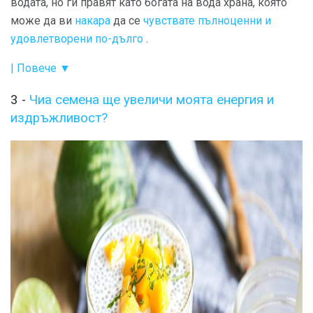
водата, но ги правят като богата на вода храна, която
може да ви
накара
да се
чувствате пълноценни и
удовлетворени по-дълго
.
| Повече ▼
3 -
Чиа семена ще увеличи моята енергия и
издръжливост?