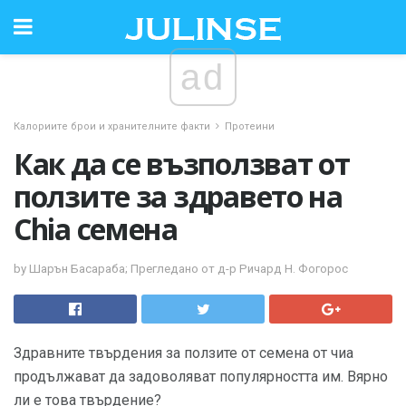
ad
Калориите брои и хранителните факти
Протеини
Как да се възползват от
ползите за здравето на
Chia семена
by Шарън Басараба; Прегледано от д-р Ричард Н. Фогорос
Здравните твърдения за ползите от семена от чиа
продължават да задоволяват популярността им. Вярно
ли е това твърдение?