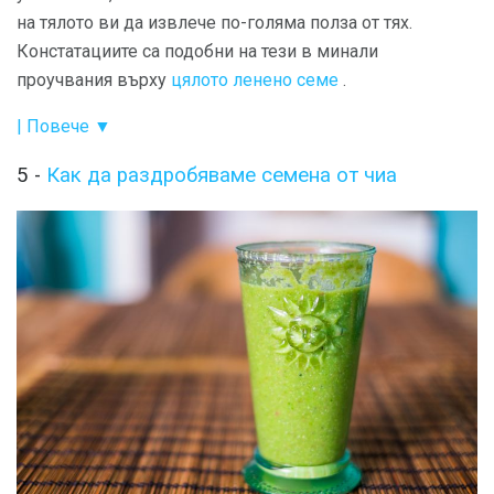
на тялото ви да извлече по-голяма полза от тях.
Констатациите са подобни на тези в минали
проучвания върху
цялото ленено семе
.
| Повече ▼
5 -
Как да раздробяваме семена от чиа