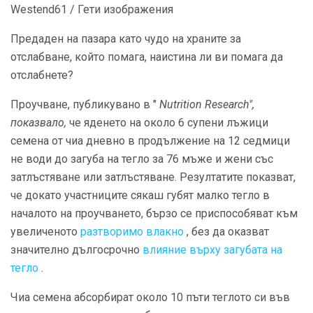
Westend61 / Гети изображения
Предаден на пазара като чудо на храните за
отслабване, който помага, наистина ли ви помага да
отслабнете?
Проучване, публикувано в "
Nutrition Research",
показвало,
че яденето на около 6 супени лъжици
семена от чиа дневно в продължение на 12 седмици
не води до загуба на тегло за 76 мъже и жени със
затлъстяване или затлъстяване. Резултатите показват,
че докато участниците сякаш губят малко тегло в
началото на проучването, бързо се приспособяват към
увеличеното
разтворимо влакно
, без да оказват
значително дългосрочно
влияние върху загубата на
тегло
.
Чиа семена абсорбират около 10 пъти теглото си във