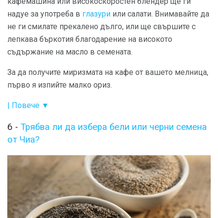
кафемашина или високоскоростен блендер ще ги
надуе за употреба в
глазури
или салати. Внимавайте да
не ги смилате прекалено дълго, или ще свършите с
лепкава бъркотия благодарение на високото
съдържание на масло в семената.
За да получите миризмата на кафе от вашето мелница,
първо я изпийте малко ориз.
| Повече ▼
6 -
Трябва ли да избера бели или черни семена
от Чиа?