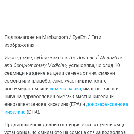
Подпомагане на Manbunsom / EyeEm / Гети
изображения
Изследване, публикувано в
The Journal of Alternative
and Complementary Medicine,
установява, че след 10
седмици на ядене на цели семена от чиа, смляни
семена или плацебо, само участниците, които
консумират смляни
семена на чиа,
имат по-високи
нива на здравословен омега-3 мастни киселини
ейкозапентаенова киселина (EPA) и
докозахексаенова
киселина
(DHA).
Предишни изследвания от същия екип от учени също
установиха, че смилането на семена от чиа позволява