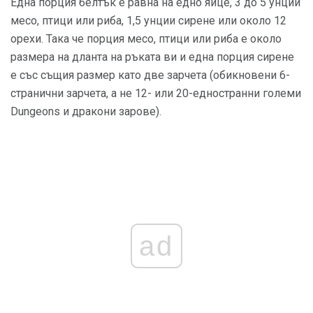
Една порция белтък е равна на едно яйце, 3 до 5 унции
месо, птици или риба, 1,5 унции сирене или около 12
орехи. Така че порция месо, птици или риба е около
размера на дланта на ръката ви и една порция сирене
е със същия размер като две зарчета (обикновени 6-
странични зарчета, а не 12- или 20-едностранни големи
Dungeons и дракони зарове).
ad