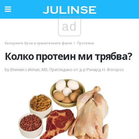
ad
Калориите брои и хранителните факти
Протеини
Колко протеин ми трябва?
by Shereen Lehman, MS; Прегледано от д-р Ричард Н. Фогорос