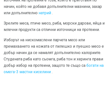
източник на протеини е този, който е приготвен по
начин, който не добавя допълнителни мазнини, захар
или допълнително
натрий
.
Зрелите меса, птиче месо, риба, морски дарове, яйца и
млечни продукти са отлични източници на протеини.
Изборът на нискомаслени парчета месо или
премахването на кожата от пилешко и пуешко месо е
добър начин да се намалят допълнително калориите.
Студената риба като сьомга, риба тон и херинга прави
добър избор на протеини, защото те също са
богати на
омега-3 мастни киселини
.