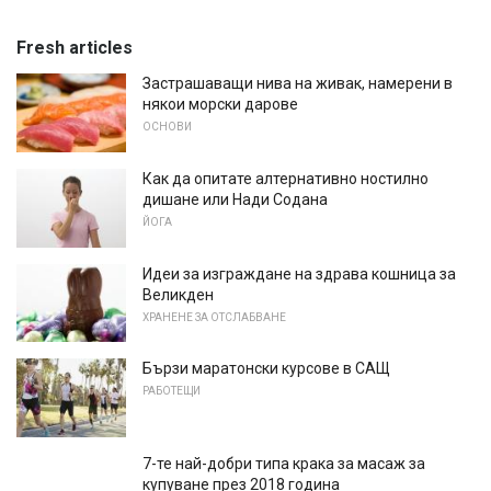
Fresh articles
Застрашаващи нива на живак, намерени в
някои морски дарове
ОСНОВИ
Как да опитате алтернативно ностилно
дишане или Нади Содана
ЙОГА
Идеи за изграждане на здрава кошница за
Великден
ХРАНЕНЕ ЗА ОТСЛАБВАНЕ
Бързи маратонски курсове в САЩ
РАБОТЕЩИ
7-те най-добри типа крака за масаж за
купуване през 2018 година