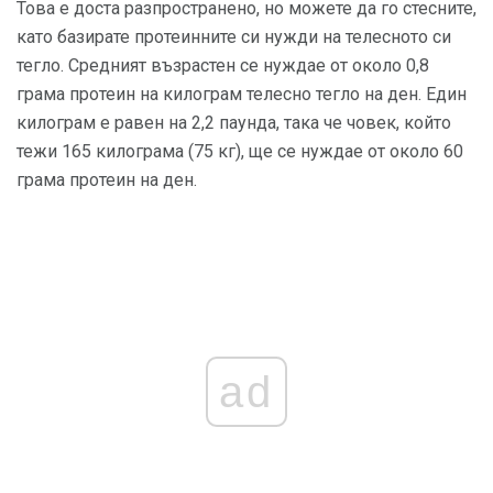
Това е доста разпространено, но можете да го стесните,
като базирате протеинните си нужди на телесното си
тегло. Средният възрастен се нуждае от около 0,8
грама протеин на килограм телесно тегло на ден. Един
килограм е равен на 2,2 паунда, така че човек, който
тежи 165 килограма (75 кг), ще се нуждае от около 60
грама протеин на ден.
ad