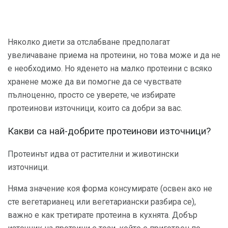
Няколко диети за отслабване предполагат
увеличаване приема на протеини, но това може и да не
е необходимо. Но яденето на малко протеини с всяко
хранене може да ви помогне да се чувствате
пълноценно, просто се уверете, че избирате
протеинови източници, които са добри за вас.
Какви са най-добрите протеинови източници?
Протеинът идва от растителни и животински
източници.
Няма значение коя форма консумирате (освен ако не
сте вегетарианец или вегетариански разбира се),
важно е как третирате протеина в кухнята. Добър