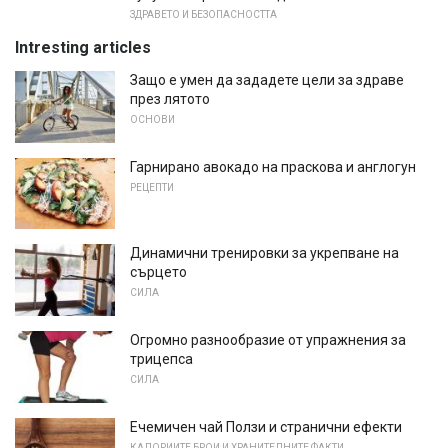
ЗДРАВЕТО И БЕЗОПАСНОСТТА
Intresting articles
Защо е умен да зададете цели за здраве
през лятото
ОСНОВИ
Гарнирано авокадо на праскова и англогун
РЕЦЕПТИ
Динамични тренировки за укрепване на
сърцето
СИЛА
Огромно разнообразие от упражнения за
трицепса
СИЛА
Ечемичен чай Ползи и странични ефекти
КАЛОРИИТЕ БРОИ И ХРАНИТЕЛНИТЕ ФАКТИ