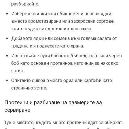
разбъркайте.
Изберете свежи или обикновени печени ядки
вместо ароматизирани или захаросани сортове,
които съдържат допълнително захар.
Добавете ядки или семена към голяма салата от
градина и я поднесете като храна.
Използвайте сухи боб като бъбрек, флот или черен
боб като основен протеинов източник за няколко
ястия.
Опитайте quinoa вместо ориз или картофи като
странично ястие.
Протеини и разбиране на размерите за
сервиране
Тук е мястото, където много протеини ядат се объркат.