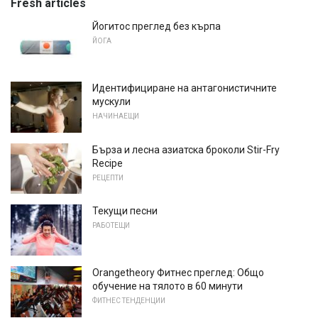
Fresh articles
Йогитос преглед без кърпа
ЙОГА
Идентифициране на антагонистичните
мускули
НАЧИНАЕЩИ
Бърза и лесна азиатска броколи Stir-Fry
Recipe
РЕЦЕПТИ
Текущи песни
РАБОТЕЩИ
Orangetheory Фитнес преглед: Общо
обучение на тялото в 60 минути
ФИТНЕС ТЕНДЕНЦИИ