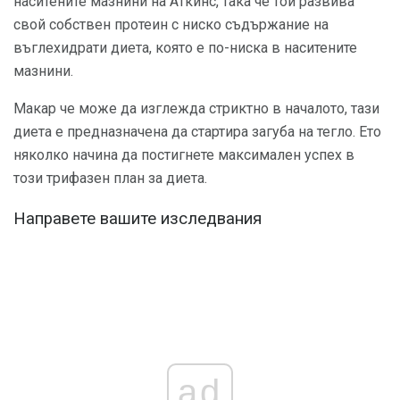
наситените мазнини на Аткинс, така че той развива
свой собствен протеин с ниско съдържание на
въглехидрати диета, която е по-ниска в наситените
мазнини.
Макар че може да изглежда стриктно в началото, тази
диета е предназначена да стартира загуба на тегло. Ето
няколко начина да постигнете максимален успех в
този трифазен план за диета.
Направете вашите изследвания
ad