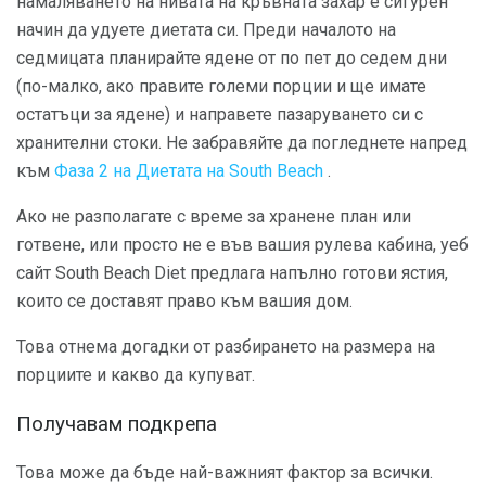
намаляването на нивата на кръвната захар е сигурен
начин да удуете диетата си. Преди началото на
седмицата планирайте ядене от по пет до седем дни
(по-малко, ако правите големи порции и ще имате
остатъци за ядене) и направете пазаруването си с
хранителни стоки. Не забравяйте да погледнете напред
към
Фаза 2 на Диетата на South Beach
.
Ако не разполагате с време за хранене план или
готвене, или просто не е във вашия рулева кабина, уеб
сайт South Beach Diet предлага напълно готови ястия,
които се доставят право към вашия дом.
Това отнема догадки от разбирането на размера на
порциите и какво да купуват.
Получавам подкрепа
Това може да бъде най-важният фактор за всички.