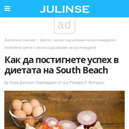
ad
Диетични планове
Диети с ниско съдържание на въглехидрати
Популярни диета с ниско съдържание на въглехидрати
Как да постигнете успех в
диетата на South Beach
by Лора Долсън; Прегледано от д-р Ричард Н. Фогорос