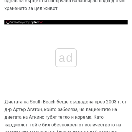
здрав за сърцето и насърчава балансиран подход към
храненето за цял живот.
ad
Диетата на South Beach беше създадена през 2003 г. от
д-р Артър Агатон, който забеляза, че пациентите на
диетата на Аткинс губят тегло и корема. Като
кардиолог, той е бил обезпокоен от количеството на