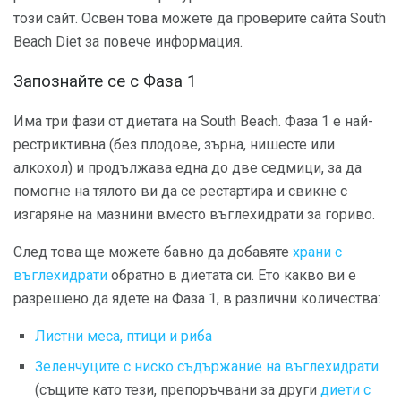
този сайт. Освен това можете да проверите сайта South
Beach Diet за повече информация.
Запознайте се с Фаза 1
Има три фази от диетата на South Beach. Фаза 1 е най-
рестриктивна (без плодове, зърна, нишесте или
алкохол) и продължава една до две седмици, за да
помогне на тялото ви да се рестартира и свикне с
изгаряне на мазнини вместо въглехидрати за гориво.
След това ще можете бавно да добавяте
храни с
въглехидрати
обратно в диетата си. Ето какво ви е
разрешено да ядете на Фаза 1, в различни количества:
Листни меса, птици и риба
Зеленчуците с ниско съдържание на въглехидрати
(същите като тези, препоръчвани за други
диети с