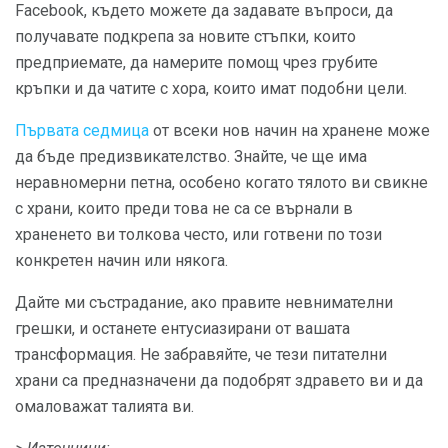
Facebook, където можете да задавате въпроси, да
получавате подкрепа за новите стъпки, които
предприемате, да намерите помощ чрез грубите
кръпки и да чатите с хора, които имат подобни цели.
Първата седмица
от всеки нов начин на хранене може
да бъде предизвикателство. Знайте, че ще има
неравномерни петна, особено когато тялото ви свикне
с храни, които преди това не са се върнали в
храненето ви толкова често, или готвени по този
конкретен начин или някога.
Дайте ми състрадание, ако правите невнимателни
грешки, и останете ентусиазирани от вашата
трансформация. Не забравяйте, че тези питателни
храни са предназначени да подобрят здравето ви и да
омаловажат талията ви.