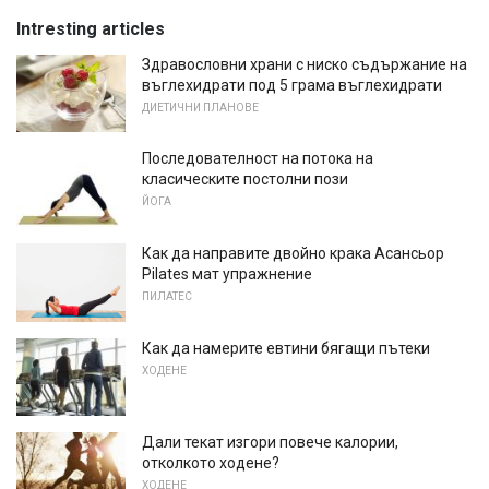
Intresting articles
Здравословни храни с ниско съдържание на
въглехидрати под 5 грама въглехидрати
ДИЕТИЧНИ ПЛАНОВЕ
Последователност на потока на
класическите постолни пози
ЙОГА
Как да направите двойно крака Асансьор
Pilates мат упражнение
ПИЛАТЕС
Как да намерите евтини бягащи пътеки
ХОДЕНЕ
Дали текат изгори повече калории,
отколкото ходене?
ХОДЕНЕ