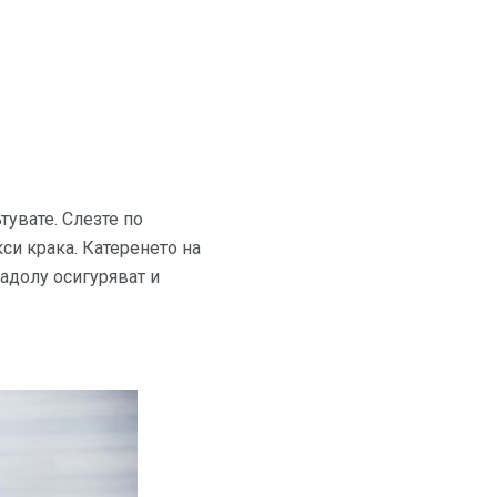
тувате. Слезте по
кси крака. Катеренето на
надолу осигуряват и