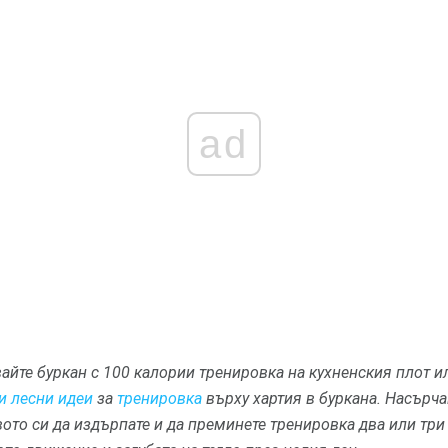
ad
йте буркан с 100 калории тренировка на кухненския плот и
и лесни идеи
за
тренировка
върху хартия в буркана.
Насърчав
ото си да издърпате и да преминете тренировка два или три 