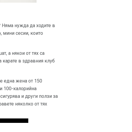
? Няма нужда да ходите в
о, мини сесии, които
т, а някои от тях са
а карате в здравния клуб
е една жена от 150
ви 100-калорийна
осигурява и други ползи за
авете няколко от тях