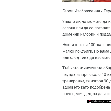
Герои Изображения / Гер
Знаете ли, че можете да 
салона или да се потапяте
доменни калории и поддъ
Някои от тези 100-калори
малко по-дълги. Но няма 
или след това да вземете
Тъй като изчислявате общ
паунда изгаря около 10 к
тренировка, тя изгаря 90
здравето като подобрена 
през целия ден, за да изг