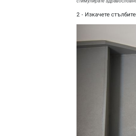
стимулирате здравословно
2 - Изкачете стълбите