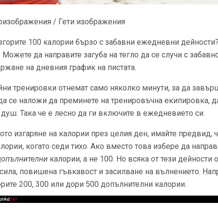
оизображения / Гети изображения
изгорите 100 калории бързо с забавни ежедневни дейности
. Можете да направите загуба на тегло да се случи с забавн
ржане на дневния график на пистата.
йни тренировки отнемат само няколко минути, за да завърша
да се наложи да преминете на тренировъчна екипировка, д
 душ. Така че е лесно да ги включите в ежедневието си.
ото изгаряне на калории през целия ден, имайте предвид, ч
алории, когато седи тихо. Ако вместо това избере да напра
допълнителни
калории, а не 100. Но всяка от тези дейности 
сила, повишена гъвкавост и засилване на вълнението. Напр
орите 200, 300 или дори 500 допълнителни калории.