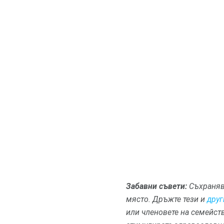
Забавни съвети:
Съхранява
място.
Дръжте тези и
друг
или членовете на семейств