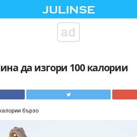
ad
чина да изгори 100 калории
 калории бързо