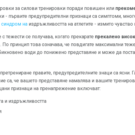
ировки за силови тренировки поради повишен или
прекоме
и - първите предупредителни признаци са симптоми, много
 синдром на
издръжливостта на атлетите - измито чувство 
 с тежести се получава, когато прекарате
прекалено висок
о. По принцип това означава, че повдигате максимални теж
бикновено води до понижено представяне и може да постав
претрениране правите, предупредителните знаци са ясни. 
ие са, че вашето представяне намалява и вашите трениров
ещани признаци на пренапрежение включват:
та и издръжливостта
я