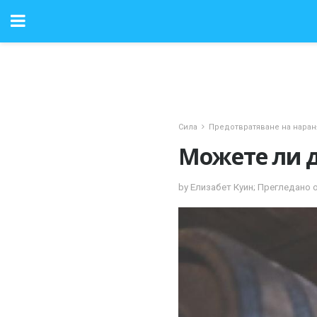
Сила
Предотвратяване на наран
Можете ли д
by Елизабет Куин; Прегледано 