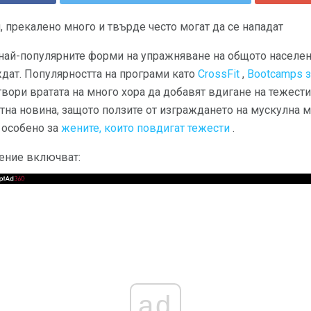
, прекалено много и твърде често могат да се нападат
 най-популярните форми на упражняване на общото населени
ждат. Популярността на програми като
CrossFit
,
Bootcamps з
вори вратата на много хора да добавят вдигане на тежести
отна новина, защото ползите от изграждането на мускулна 
, особено за
жените, които повдигат тежести
.
чение включват:
ad