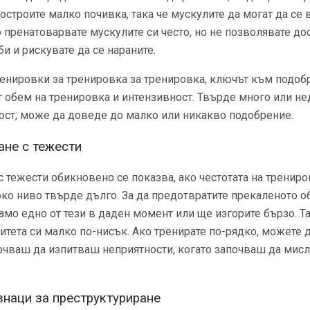
остроите малко почивка, така че мускулите да могат да се 
о пренатоварвате мускулите си често, но не позволявате до
и и рискувате да се нараните.
ренировки за тренировка за тренировка, ключът към подоб
 обем на тренировка и интензивност. Твърде много или нед
ност, може да доведе до малко или никакво подобрение.
ане с тежести
 тежести обикновено се показва, ако честотата на трениро
око ниво твърде дълго. За да предотвратите прекаленото о
мо едно от тези в даден момент или ще изгорите бързо. Так
зитета си малко по-нисък. Ако тренирате по-рядко, можете 
почваш да изпитваш неприятности, когато започваш да мисл
наци за преструктуриране