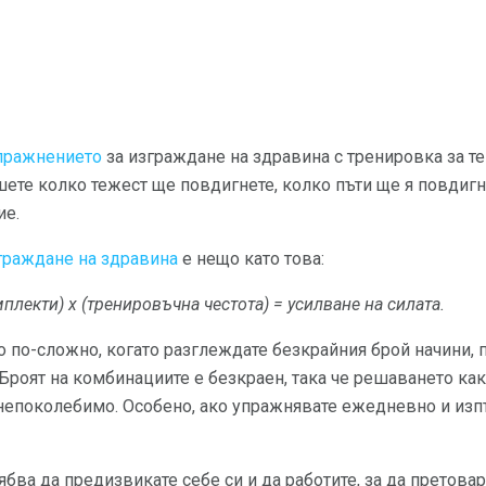
пражнението
за изграждане на здравина с тренировка за тег
ете колко тежест ще повдигнете, колко пъти ще я повдигн
ие.
граждане на здравина
е нещо като това:
мплекти) x (тренировъчна честота) = усилване на силата.
о по-сложно, когато разглеждате безкрайния брой начини, 
Броят на комбинациите е безкраен, така че решаването как
непоколебимо. Особено, ако упражнявате ежедневно и изп
рябва да предизвикате себе си и да работите, за да претовар