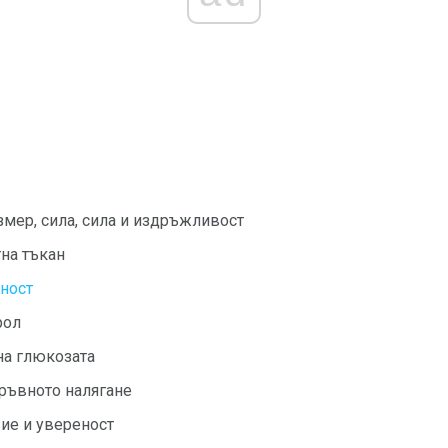
мер, сила, сила и издръжливост
на тъкан
тност
рол
на глюкозата
кръвното налягане
ие и увереност