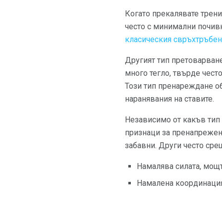
Когато прекалявате трен
често с минимални почивк
класическия свръхтръбен
Другият тип претоварване
много тегло, твърде чест
Този тип пренареждане о
наранявания на ставите.
Независимо от какъв тип 
признаци за пренапрежен
забавни. Други често ср
Намалява силата, мощ
Намалена координаци