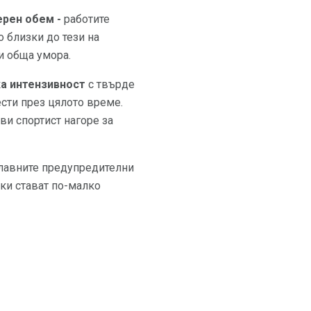
рен обем -
работите
 близки до тези на
и обща умора.
а интензивност
с твърде
ести през цялото време.
и спортист нагоре за
Главните предупредителни
ки стават по-малко