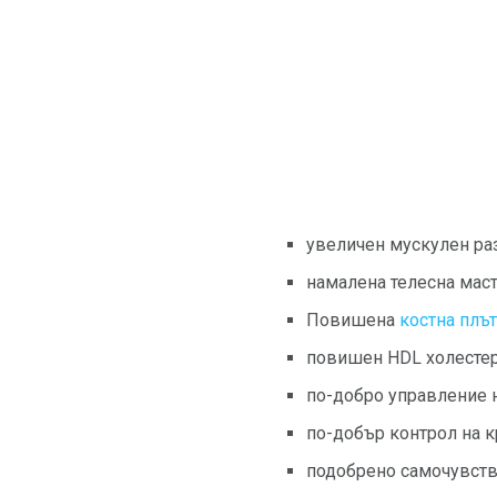
увеличен мускулен раз
намалена телесна маст
Повишена
костна плъ
повишен HDL холесте
по-добро управление 
по-добър контрол на 
подобрено самочувств