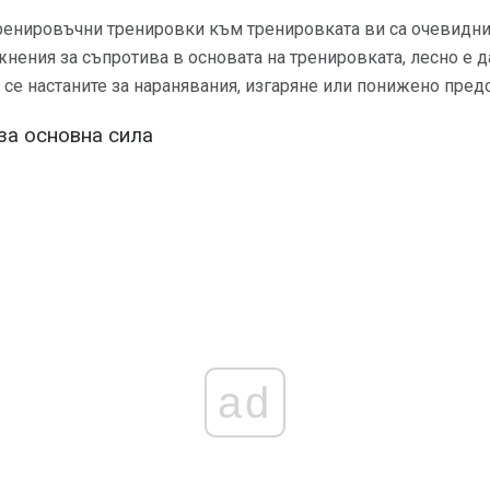
ренировъчни тренировки към тренировката ви са очевидни,
нения за съпротива в основата на тренировката, лесно е д
 се настаните за наранявания, изгаряне или понижено предс
за основна сила
ad