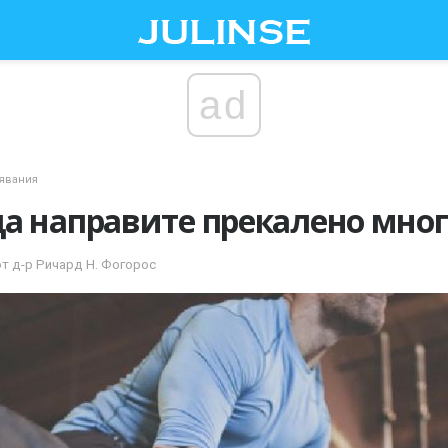
ad
явания
а направите прекалено мног
от д-р Ричард Н. Фогорос