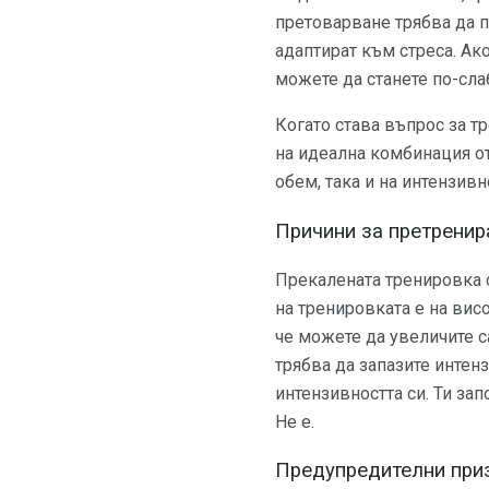
претоварване трябва да п
адаптират към стреса. Ак
можете да станете по-слаб
Когато става въпрос за т
на идеална комбинация от
обем, така и на интензив
Причини за претренир
Прекалената тренировка с
на тренировката е на вис
че можете да увеличите са
трябва да запазите интен
интензивността си. Ти за
Не е.
Предупредителни приз