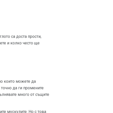
лото са доста прости,
ете и колко често ще
по които можете да
 точно да ги промените
ълнявате много от същите
ите мускулите. Но с това