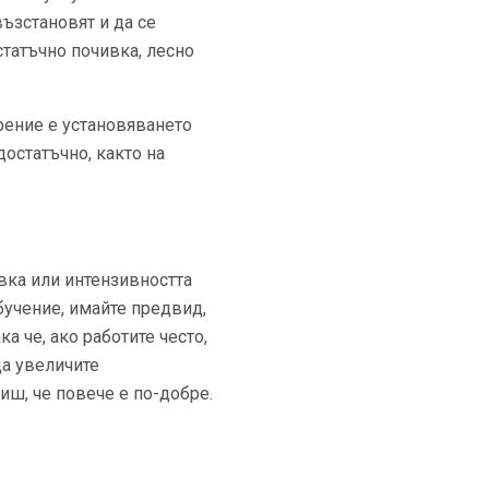
възстановят и да се
статъчно почивка, лесно
рение е установяването
остатъчно, както на
вка или интензивността
бучение, имайте предвид,
а че, ако работите често,
да увеличите
иш, че повече е по-добре.