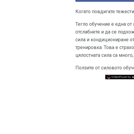
Когато повдигате тежести
Тегло обучение е една от
отслабнете и да се подхо
сила и кондициониране от
тренировка. Това е страх
цялостната сила са много
Ползите от силовото обу