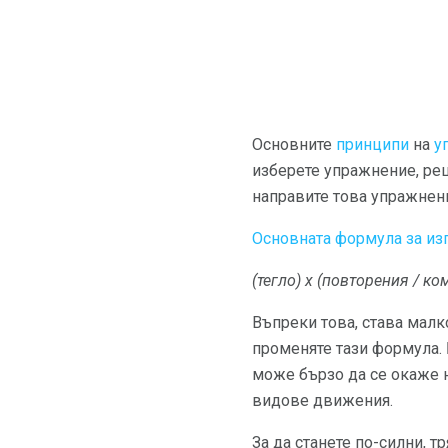
Основните
принципи
на
у
изберете упражнение, реш
направите това упражнен
Основната формула за из
(тегло) x (повторения / ко
Въпреки това, става малк
променяте тази формула. 
може бързо да се окаже 
видове движения.
За да станете по-силни, т