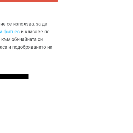
е се използва, за да
а фитнес
и класове по
 към обичайната си
маса и подобряването на