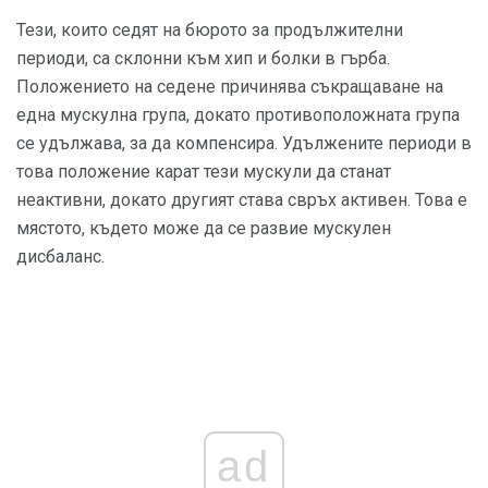
Тези, които седят на бюрото за продължителни
периоди, са склонни към хип и болки в гърба.
Положението на седене причинява съкращаване на
една мускулна група, докато противоположната група
се удължава, за да компенсира. Удължените периоди в
това положение карат тези мускули да станат
неактивни, докато другият става свръх активен. Това е
мястото, където може да се развие мускулен
дисбаланс.
ad