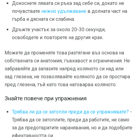
Докоснете лявата си ръка зад себе си, докато не
почувствате
нежно удължаване
в долната част на
гърба и дясната си слабина.
Дръжте участък за около 20-30 секунди,
освободете и повторете на другия крак.
Можете да променяте това разтягане въз основа на
собствената си анатомия, гъвкавост и ограничения. Не
забравяйте да запазите напред коляното си над или
зад глезена; не позволявайте коляното да се простира
пред глезена, тъй като това натоварва коляното.
Знайте повече при упражнения
Трябва ли да се затопли преди да се упражнявате?
-
Трябва да се затоплите, преди да работите, не само
за да предотвратите наранявания, но и да подобрите
ефективността си.