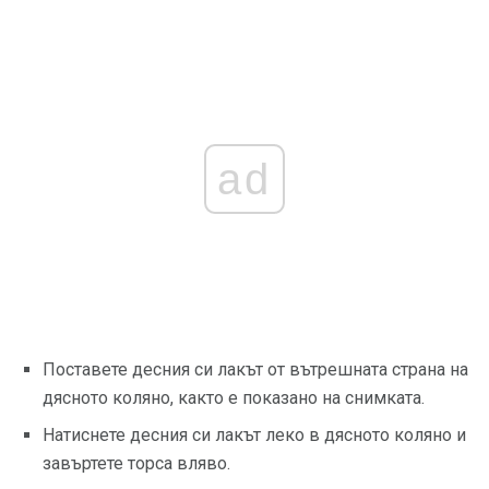
ad
Поставете десния си лакът от вътрешната страна на
дясното коляно, както е показано на снимката.
Натиснете десния си лакът леко в дясното коляно и
завъртете торса вляво.