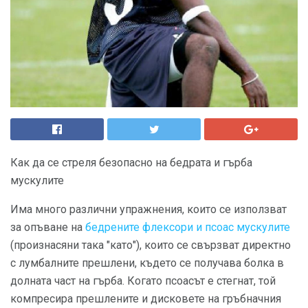
Как да се стреля безопасно на бедрата и гърба
мускулите
Има много различни упражнения, които се използват
за опъване на
бедрените флексори и псоас мускулите
(произнасяни така "като"), които се свързват директно
с лумбалните прешлени, където се получава болка в
долната част на гърба. Когато псоасът е стегнат, той
компресира прешлените и дисковете на гръбначния