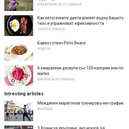
УПРАЖНЕНИЕ ЗА ОТСЛАБВАНЕ
Как кетогенните диети влияят върху Вашето
тяло и упражняват ефективността
СПОРТНО ХРАНЕНЕ
Бавен готвач Pinto Beans
РЕЦЕПТИ
6 замразени десерти със 150 калории или по-
малко
ХРАНЕНЕ ЗА ОТСЛАБВАНЕ
Intresting articles
Междинен маратонов тренировъчен график
РАБОТЕЩИ
3 Храни за хвърляне, ако искате да