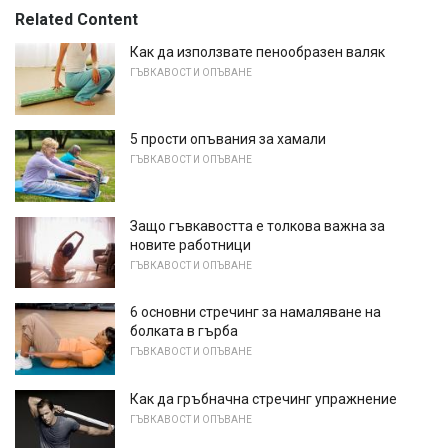
Related Content
Как да използвате пенообразен валяк
ГЪВКАВОСТ И ОПЪВАНЕ
5 прости опъвания за хамали
ГЪВКАВОСТ И ОПЪВАНЕ
Защо гъвкавостта е толкова важна за
новите работници
ГЪВКАВОСТ И ОПЪВАНЕ
6 основни стречинг за намаляване на
болката в гърба
ГЪВКАВОСТ И ОПЪВАНЕ
Как да гръбначна стречинг упражнение
ГЪВКАВОСТ И ОПЪВАНЕ