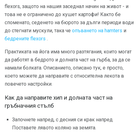
flexors, защото на нашия заседнал начин на живот - и
това не е ограничено до кушет картофи! Както бе
споменато, седенето на бюрото за дълги периоди води
до стегнати мускули, така че
опъването на hamters
и
бедрените flexors
.
Практиката на йога има много разтягания, които могат
да работят в бедрото и долната част на гърба, за да се
намали болката. Описанието, описано тук, е просто,
което можете да направите с относителна лекота в
повечето настройки.
Как да направите хип и долната част на
гръбначния стълб
Започнете напред, с десния си крак напред.
Поставете лявото коляно на земята.