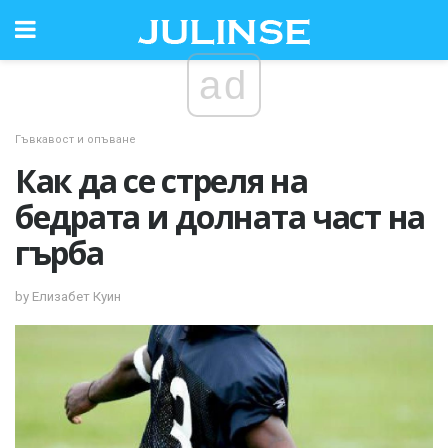
ad
Гъвкавост и опъване
Как да се стреля на
бедрата и долната част на
гърба
by Елизабет Куин