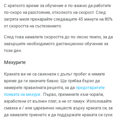
С краткото време за обучение е по-важно да работите
по-скоро на разстояние, отколкото на скорост. След
загрята миля прекарайте следващите 45 минути на 80%
от скоростта на състезанието.
След това намалете скоростта до по-лесно темпо, за да
завършите необходимото дистанционно обучение за
този ден.
Мехурите
Краката ви не са свикнали с дълъг пробег и нямате
време да ги закачите бавно. Ще трябва бързо да
намерите правилната рецепта, за да
предотвратите
появата на мехури
. Първо, преминете към чорапи,
изработени от вълнен плат, а не от памук. Използвайте
смазка и / или царевично нишесте върху краката си, за
да намалите триенето и да поддържате краката си сухи.