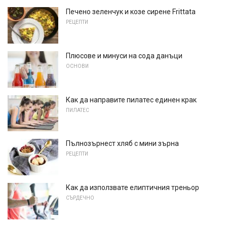
Печено зеленчук и козе сирене Frittata
РЕЦЕПТИ
Плюсове и минуси на сода данъци
ОСНОВИ
Как да направите пилатес единен крак
ПИЛАТЕС
Пълнозърнест хляб с мини зърна
РЕЦЕПТИ
Как да използвате елиптичния треньор
СЪРДЕЧНО