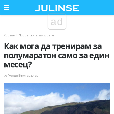
ad
Ходене
Продължително ходене
Как мога да тренирам за
полумаратон само за един
месец?
by Уенди Бъмгарднер