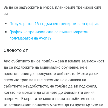
За да се задържите в курса, планирайте тренировките
си
Полумаратон 16-седмичен тренировъчен график
График на тренировките за пълния маратон-
полумаратон на Avon39
Словото от
Ако събитието ви се приближава и нямате възможност
да се подложите на минимално обучение, не е
престъпление да пропуснете събитието. Може да си
спестите травма и ще спестите на екипажа на
събитието неудобството, че трябва да ви подкрепя,
когато не можете да стигнете до финалната линия
навреме. Въпреки че много такси за събития не се
възстановяват, понякога можете да ги прехвърлите на