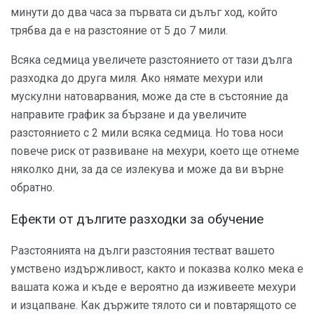
минути до два часа за първата си дълъг ход, който
трябва да е на разстояние от 5 до 7 мили.
Всяка седмица увеличете разстоянието от тази дълга
разходка до друга миля. Ако нямате мехури или
мускулни натоварвания, може да сте в състояние да
направите график за бързане и да увеличите
разстоянието с 2 мили всяка седмица. Но това носи
повече риск от развиване на мехури, което ще отнеме
няколко дни, за да се излекува и може да ви върне
обратно.
Ефекти от дългите разходки за обучение
Разстоянията на дълги разстояния тестват вашето
умствено издържливост, както и показва колко мека е
вашата кожа и къде е вероятно да изживеете мехури
и изцапване. Как държите тялото си и повтарящото се