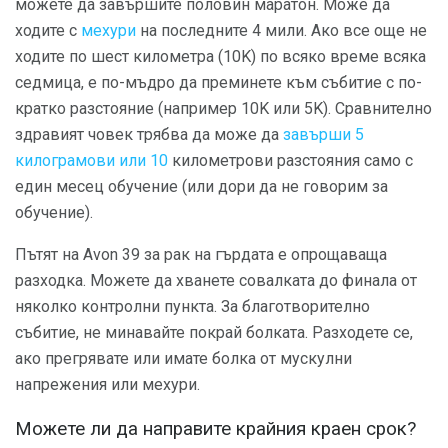
можете да завършите половин маратон. Може да
ходите с
мехури
на последните 4 мили. Ако все още не
ходите по шест километра (10K) по всяко време всяка
седмица, е по-мъдро да преминете към събитие с по-
кратко разстояние (например 10K или 5K). Сравнително
здравият човек трябва да може да
завърши 5
килограмови или 10
километрови разстояния само с
един месец обучение (или дори да не говорим за
обучение).
Пътят на Avon 39 за рак на гърдата е опрощаваща
разходка. Можете да хванете совалката до финала от
няколко контролни пункта. За благотворително
събитие, не минавайте покрай болката. Разходете се,
ако прегрявате или имате болка от мускулни
напрежения или мехури.
Можете ли да направите крайния краен срок?