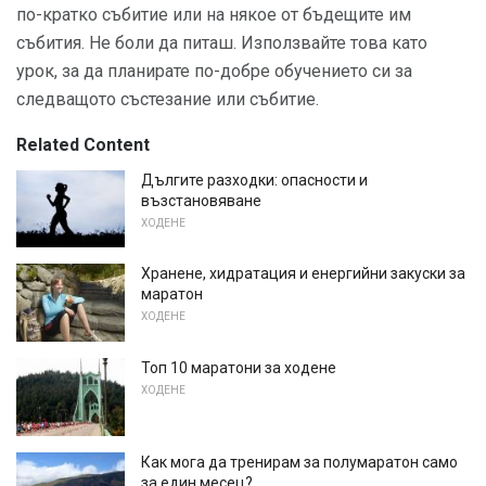
по-кратко събитие или на някое от бъдещите им
събития. Не боли да питаш. Използвайте това като
урок, за да планирате по-добре обучението си за
следващото състезание или събитие.
Related Content
Дългите разходки: опасности и
възстановяване
ХОДЕНЕ
Хранене, хидратация и енергийни закуски за
маратон
ХОДЕНЕ
Топ 10 маратони за ходене
ХОДЕНЕ
Как мога да тренирам за полумаратон само
за един месец?