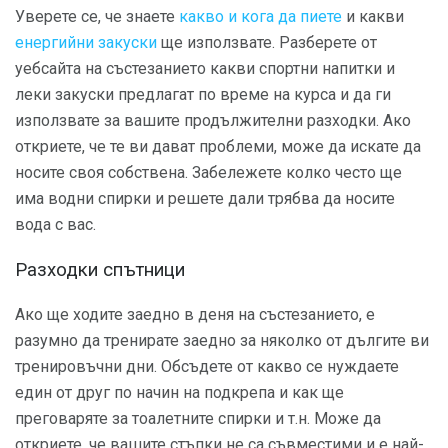
Уверете се, че знаете
какво и кога да пиете
и какви
енергийни закуски
ще използвате. Разберете от
уебсайта на състезанието какви спортни напитки и
леки закуски предлагат по време на курса и да ги
използвате за вашите продължителни разходки. Ако
откриете, че те ви дават проблеми, може да искате да
носите своя собствена. Забележете колко често ще
има водни спирки и решете дали трябва да носите
вода с вас.
Разходки спътници
Ако ще ходите заедно в деня на състезанието, е
разумно да тренирате заедно за няколко от дългите ви
тренировъчни дни. Обсъдете от какво се нуждаете
един от друг по начин на подкрепа и как ще
преговаряте за тоалетните спирки и т.н. Може да
откриете, че вашите стъпки не са съвместими и е най-