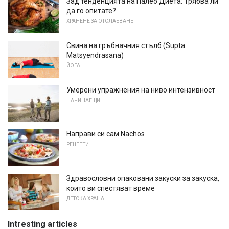
Зад тенденцията на Палео Диета: Трябва ли
да го опитате?
ХРАНЕНЕ ЗА ОТСЛАБВАНЕ
Свина на гръбначния стълб (Supta
Matsyendrasana)
ЙОГА
Умерени упражнения на ниво интензивност
НАЧИНАЕЩИ
Направи си сам Nachos
РЕЦЕПТИ
Здравословни опаковани закуски за закуска,
които ви спестяват време
ДЕТСКА ХРАНА
Intresting articles