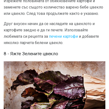
Изрежете половината от обикновените картофи и
заменете със същото количество варено бебе цвекло
или цвекло. След това продължете както е указано.
Друг вкусен начин да се насладите на цвеклото и
картофите заедно е да ги печете. Използвайте
любимата си рецепта за
печени картофи
и добавете
няколко парчета белени цвекло.
8 - Яжте Зелените цвекло