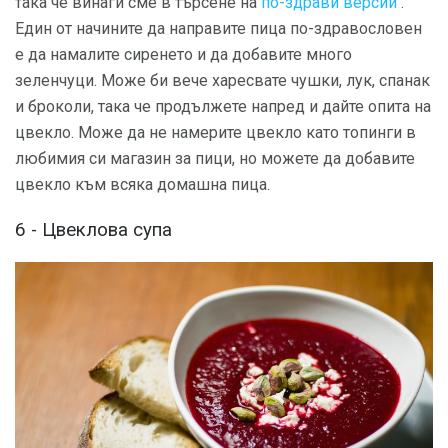
така че винаги сме в търсене на
по-здрави версии
.
Един от начините да направите пица по-здравословен
е да намалите сиренето и да добавите много
зеленчуци. Може би вече харесвате чушки, лук, спанак
и броколи, така че продължете напред и дайте опита на
цвекло. Може да не намерите цвекло като топинги в
любимия си магазин за пици, но можете да добавите
цвекло към всяка домашна пица.
6 - Цвеклова супа