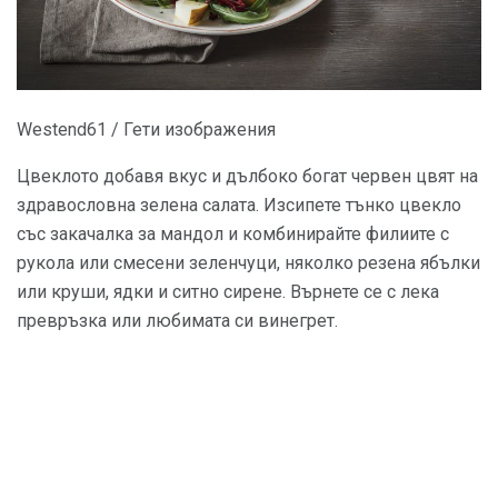
Westend61 / Гети изображения
Цвеклото добавя вкус и дълбоко богат червен цвят на
здравословна зелена салата. Изсипете тънко цвекло
със закачалка за мандол и комбинирайте филиите с
рукола или смесени зеленчуци, няколко резена ябълки
или круши, ядки и ситно сирене. Върнете се с лека
превръзка или любимата си винегрет.