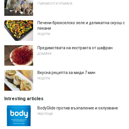
ГЪВКАВОСТ И ОПЪВАНЕ
Печени брюкселско зеле и деликатна скуош с
пекани
РЕЦЕПТИ
Предимствата на екстракта от шафран
ДОБАВКИ
Вкусна рецепта за миди 7 мин
РЕЦЕПТИ
Intresting articles
BodyGlide против възпаление и охлузване
РАБОТЕЩИ