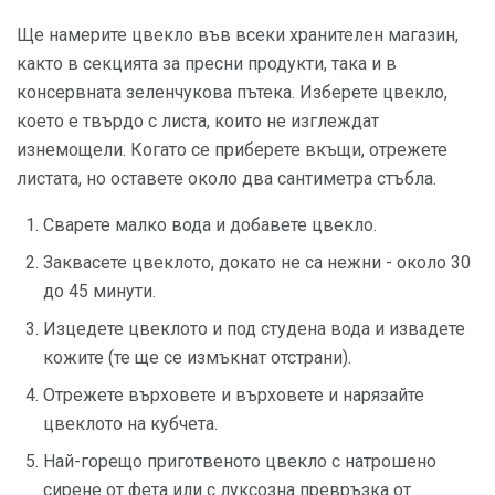
Ще намерите цвекло във всеки хранителен магазин,
както в секцията за пресни продукти, така и в
консервната зеленчукова пътека. Изберете цвекло,
което е твърдо с листа, които не изглеждат
изнемощели. Когато се приберете вкъщи, отрежете
листата, но оставете около два сантиметра стъбла.
Сварете малко вода и добавете цвекло.
Заквасете цвеклото, докато не са нежни - около 30
до 45 минути.
Изцедете цвеклото и под студена вода и извадете
кожите (те ще се измъкнат отстрани).
Отрежете върховете и върховете и нарязайте
цвеклото на кубчета.
Най-горещо приготвеното цвекло с натрошено
сирене от фета или с луксозна превръзка от