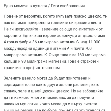
Едно момиче в кухнята / Гети изображения
Повече от вероятно, когато купувате прясно цвекло, те
пак ще имат прикрепени големите си красиви листа.
Не ги изхвърляйте - зелените са още по-питателни от
корените. Една чаша варени зеленчуци от цвекло има
4 грама фибри, 36 милиграма витамин С, над 11 000
международни единици витамин А и почти 700
микрограма витамин К. Също така има 160 милиграма
калций и 98 милиграма магнезий. Това е страхотен
хранителен профил, точно там.
Зелените цвекло могат да бъдат приготвени и
сервирани точно както други зелени растения, като
спанак, зеле и швейцарски цвекло. Но не забравяйте
да ги измиете много внимателно, за да получите
някаква мръсотия, която може да е върху листата.
Нищо не разрушава по-бърз, по-бърз от хрупкавост от