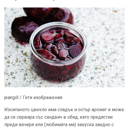
jeangill / Гети изображения
Изсипаното цвекло има сладък и остър аромат и може
да се сервира със сандвич в обяд, като предястие
преди вечеря или (любимата ми) закуска заедно с