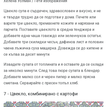
Хелена Уолман / Гети изображения
Цвекло супа е сърдечен, здравословен и вкусно, и не
е твърде трудно да се подготви у дома. Печете или
варете три цвекло, премахнете кожите и нарязани на
парчета. Поставете цвеклото в средна тенджера и
добавете една чаша говеждо или зеленчуков остатък.
Добавете три скилидки чесън, дафинов лист и половин
чаена лъжичка суха мащерка. Довежда се до кипене и
се къпва за десет минути.
Извадете супата от топлината и я оставете да се охлади
за няколко минути. След това пюре супата в блендер.
Добавете малко сол и черен пипер и малко прясна
сметана. Сервирайте с пресен топъл хляб.
7 - Цвекло, комбинирано с картофи