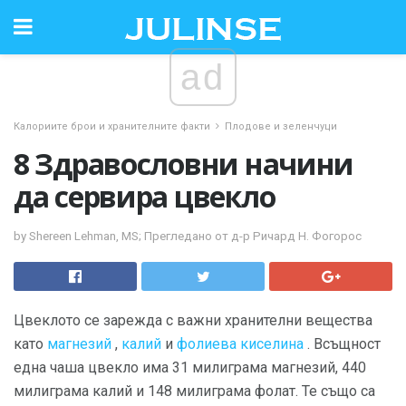
ad
Калориите брои и хранителните факти
Плодове и зеленчуци
8 Здравословни начини
да сервира цвекло
by Shereen Lehman, MS; Прегледано от д-р Ричард Н. Фогорос
Цвеклото се зарежда с важни хранителни вещества
като
магнезий
,
калий
и
фолиева киселина
. Всъщност
една чаша цвекло има 31 милиграма магнезий, 440
милиграма калий и 148 милиграма фолат. Те също са