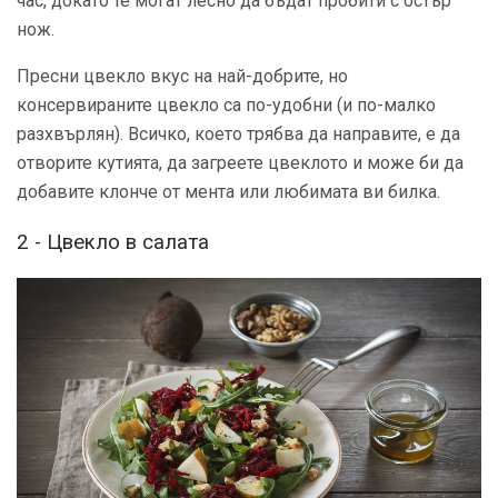
час, докато те могат лесно да бъдат пробити с остър
нож.
Пресни цвекло вкус на най-добрите, но
консервираните цвекло са по-удобни (и по-малко
разхвърлян). Всичко, което трябва да направите, е да
отворите кутията, да загреете цвеклото и може би да
добавите клонче от мента или любимата ви билка.
2 - Цвекло в салата