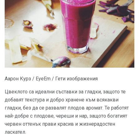
Аарон Курз / EyeEm / Гети изображения
Цвеклото са идеални съставки за гладки, защото те
добавят текстура и добро хранене към всякакви
гладки, без да се развалят плодов аромат. Те работят
най-добре с плодове, череши и нар, защото богатият
червен оттенък прави красив и жизнерадостен
ласкател.