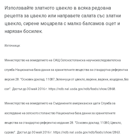
Използвайте златното цвекло в всяка редовна
рецепта за цвекло или направете салата със златни
цвекло, сирене моцарела с малко балсамов оцет и
нарязан босилек.
Източници:
Министерство на земеделието на САЩ Селскостопанска научноизследователска
служба Национална база данни за хранителните вещества за стандартна референтна
версия 28. "Основен доклад: 11087, Зеленчуци от цвекло, варени, варени, изцедени, без
сол".
Достъп до 30 май 2016 г. https://ndb.nal.usda.gov/ndb/foods/show/2868.
Министерство на земеделието на Съединените американски щати Служба за
изследване на селското стопанство Национална база данни за хранителните
вещества за стандартно референтно издание 28. "Основен доклад: 11080, Цвекло,
сурово".
Достъп до 30 май 2016 г. https://ndb.nal.usda.gov/ndb/foods/show/2863.