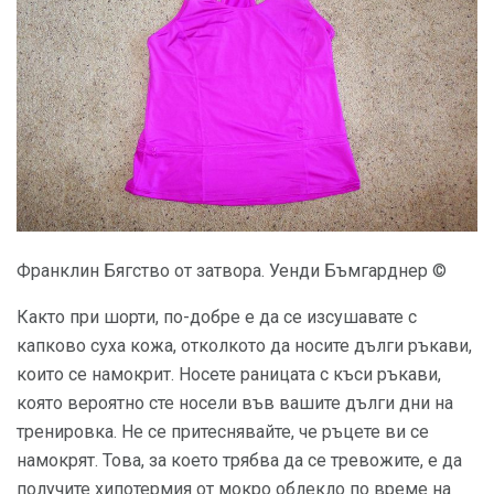
Франклин Бягство от затвора. Уенди Бъмгарднер ©
Както при шорти, по-добре е да се изсушавате с
капково суха кожа, отколкото да носите дълги ръкави,
които се намокрит. Носете раницата с къси ръкави,
която вероятно сте носели във вашите дълги дни на
тренировка. Не се притеснявайте, че ръцете ви се
намокрят. Това, за което трябва да се тревожите, е да
получите хипотермия от мокро облекло по време на