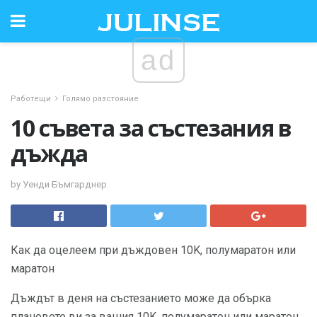
ad
Работещи
Голямо разстояние
10 съвета за състезания в
дъжда
by Уенди Бъмгарднер
Как да оцелеем при дъждовен 10K, полумаратон или
маратон
Дъждът в деня на състезанието може да обърка
плановете ви за вашия 10K, полумаратон или маратон