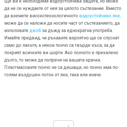
Ще ви е необходима водоустойчива защита, но може
да не се нуждаете от нея за цялото състезание. Вместо
да вземете високотехнологичното
водоустойчиво яке,
може да се наложи да носите част от състезанието, да
използвате
джоб
за дъжд за еднократна употреба.
Имайте предвид, че ръкавите вероятно ще се спуснат
само до лакътя, а някои пончо са твърде къси, за да
покрият всичките ви шорти. Ако пончото е прекалено
дълго, то може да попречи на вашата крачка.
Пластмасовите пончо не са дишащи, но пончо има по-
голям въздушен поток от яке, така или иначе.