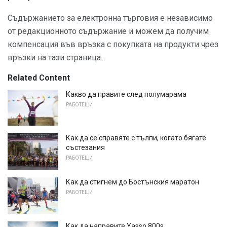
Съдържанието за електронна търговия е независимо
от редакционното съдържание и можем да получим
компенсация във връзка с покупката на продукти чрез
връзки на тази страница.
Related Content
Какво да правите след полумарама
РАБОТЕЩИ
Как да се справяте с тълпи, когато бягате
състезания
РАБОТЕЩИ
Как да стигнем до Бостънския маратон
РАБОТЕЩИ
Как да направите Yasso 800s