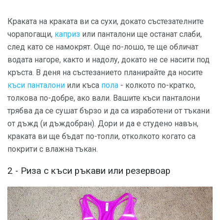
Краката на краката ви са сухи, докато състезателните
чорапогащи,
каприз
или панталони ще останат слаби,
след като се намокрят. Още по-лошо, те ще обличат
водата нагоре, както и надолу, докато не се насити под
кръста. В деня на състезанието планирайте да носите
къси панталони
или къса
пола
- колкото по-кратко,
толкова по-добре, ако вали. Вашите къси панталони
трябва да се сушат бързо и да са изработени от тъкани
от дъжд (и дъждобран). Дори и да е студено навън,
краката ви ще бъдат по-топли, отколкото когато са
покрити с влажна тъкан.
2 - Риза с къси ръкави или резервоар