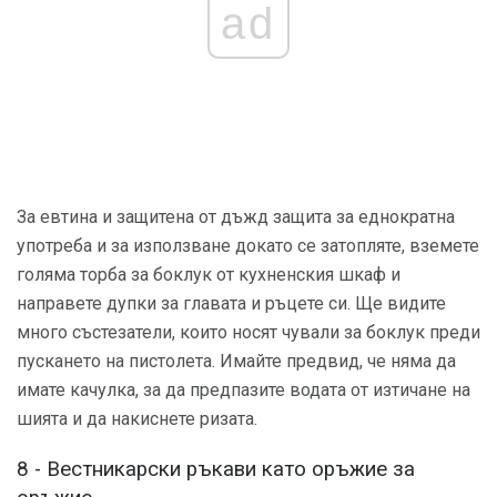
ad
За евтина и защитена от дъжд защита за еднократна
употреба и за използване докато се затопляте, вземете
голяма торба за боклук от кухненския шкаф и
направете дупки за главата и ръцете си. Ще видите
много състезатели, които носят чували за боклук преди
пускането на пистолета. Имайте предвид, че няма да
имате качулка, за да предпазите водата от изтичане на
шията и да накиснете ризата.
8 - Вестникарски ръкави като оръжие за