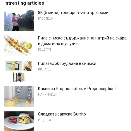
Intresting articles
8K (5 мили) тренировъчни програми
РАБОТЕЩИ
Пиле с ниско съдържание на натрий на скара
и доматено шушулче
РЕЦЕПТИ
Пилатес оборудване в снимки
ПИЛАТЕС
Какви са Proprioceptors и Proprioception?
НАЧИНАЕЩИ
Сладката закуска Burrito
РЕЦЕПТИ