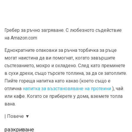
Гребер за ръчно загряване. С любезното съдействие
на Amazon.com
Еднократните опаковки за ръчна торбичка за ръце
могат наистина да ви помогнат, когато завършите
състезанието, мокро и охладено. След като преминете
в сухи дрехи, също търсете топлина, за да се затоплите.
Пийте гореща напитка като какао (което също е
отлична
напитка за възстановяване на протеини
), чай
или кафе. Когато се приберете у дома, вземете топла
вана.
| Повече ▼
разкриване