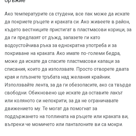
оръжие
Ако температурите са студени, все пак може да искате
да покриете ръцете и краката си. Ако живеете в район,
където вестниците пристигат в пластмасови корици, за
да ги предпазят от дъжд, запазете ги като
водоустойчива ръка за еднократна употреба и за
покриване на краката. Ако имате по-големи бедра,
може да искате да спасите пластмасови капаци за
списания, които да използвате. Просто отворете двата
края и плъзнете тръбата над желания крайник.
Използвайте лента, за да ги обезопасите, ако са твърде
свободни. Обикновено ще искате да оставите лакът
или коляното си непокрити, за да не ограничавате
движението му. Те могат да помогнат за
поддържането на топлината на ръцете или краката ви,
въпреки че момичето или панталоните ви са мокри.