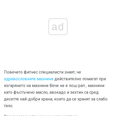
ad
Повечето фитнес специалисти знаят, че
здравословните мазнини
действително помагат при
изгарянето на мазнини Вече не е лош рап
,
мазнини
като фъстъчено масло, авокадо и зехтин са сред
десетте най-добри храни, които да се хранят за слабо
тяло.