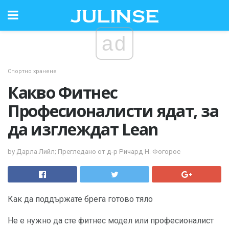
ad
Спортно хранене
Какво Фитнес
Професионалисти ядат, за
да изглеждат Lean
by Дарла Лийл; Прегледано от д-р Ричард Н. Фогорос
Как да поддържате брега готово тяло
Не е нужно да сте фитнес модел или професионалист