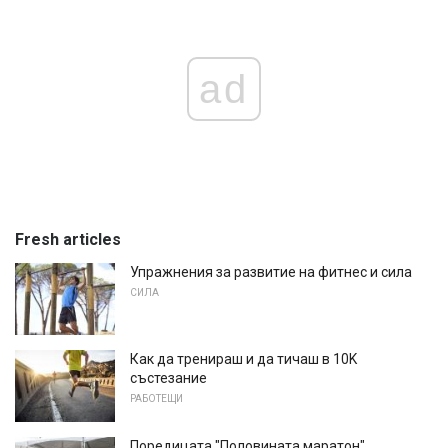
ad
Fresh articles
Упражнения за развитие на фитнес и сила
СИЛА
Как да тренираш и да тичаш в 10K
състезание
РАБОТЕЩИ
Поредицата "Половината маратон"