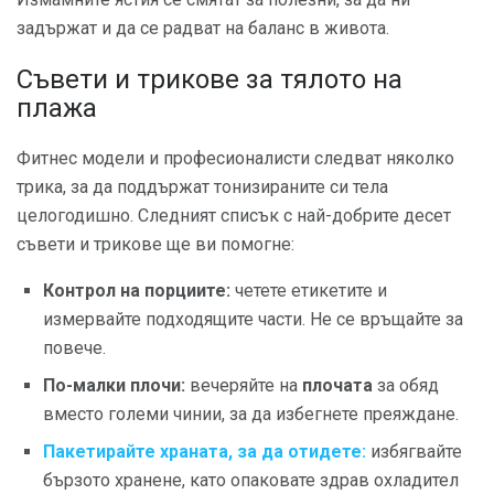
задържат и да се радват на баланс в живота.
Съвети и трикове за тялото на
плажа
Фитнес модели и професионалисти следват няколко
трика, за да поддържат тонизираните си тела
целогодишно. Следният списък с най-добрите десет
съвети и трикове ще ви помогне:
Контрол на порциите:
четете етикетите и
измервайте подходящите части. Не се връщайте за
повече.
По-малки плочи:
вечеряйте на
плочата
за обяд
вместо големи чинии, за да избегнете преяждане.
Пакетирайте храната, за да отидете:
избягвайте
бързото хранене, като опаковате здрав охладител