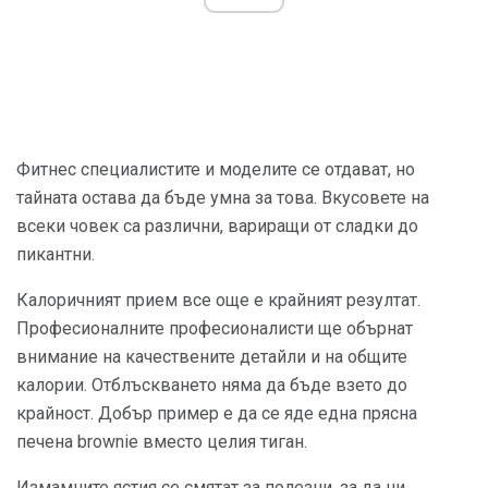
Фитнес специалистите и моделите се отдават, но
тайната остава да бъде умна за това. Вкусовете на
всеки човек са различни, вариращи от сладки до
пикантни.
Калоричният прием все още е крайният резултат.
Професионалните професионалисти ще обърнат
внимание на качествените детайли и на общите
калории. Отблъскването няма да бъде взето до
крайност. Добър пример е да се яде една прясна
печена brownie вместо целия тиган.
Измамните ястия се смятат за полезни, за да ни