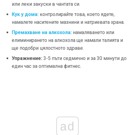
или леки закуски в чантата си.
Кук у дома:
контролирайте това, което ядете,
намалете наситените мазнини и натриевата храна.
Премахване на алкохола:
намаляването или
елиминирането на алкохола ще намали талията и
ще подобри цялостното здраве.
Упражнение:
3-5 пъти седмично и за 30 минути до
един час за оптимална фитнес.
ad