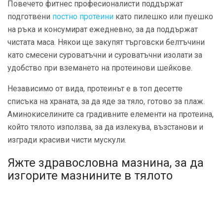
Повечето фитнес професионалисти поддържат
подготвени
постно протеини
като пилешко или пуешко
на ръка и консумират ежедневно, за да поддържат
чистата маса. Някои ще закупят търговски белтъчини
като смесени суроватъчни и суроватъчни изолати за
удобство при вземането на протеинови шейкове.
Независимо от вида, протеинът е в топ десетте
списъка на храната, за да яде за тяло, готово за плаж.
Аминокиселините са градивните елементи на протеина,
който тялото използва, за да излекува, възстанови и
изгради красиви чисти мускули.
Яжте здравословна мазнина, за да
изгорите мазнините в тялото