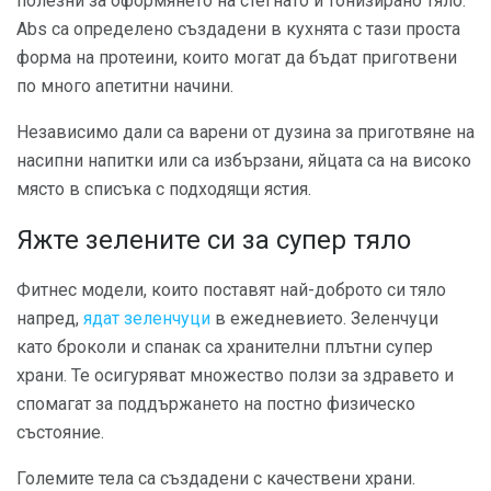
полезни за оформянето на стегнато и тонизирано тяло.
Abs са определено създадени в кухнята с тази проста
форма на протеини, които могат да бъдат приготвени
по много апетитни начини.
Независимо дали са варени от дузина за приготвяне на
насипни напитки или са избързани, яйцата са на високо
място в списъка с подходящи ястия.
Яжте зелените си за супер тяло
Фитнес модели, които поставят най-доброто си тяло
напред,
ядат зеленчуци
в ежедневието. Зеленчуци
като броколи и спанак са хранителни плътни супер
храни. Те осигуряват множество ползи за здравето и
спомагат за поддържането на постно физическо
състояние.
Големите тела са създадени с качествени храни.