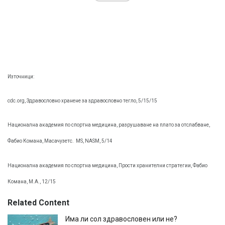
Източници:
cdc.org, Здравословно хранене за здравословно тегло, 5/15/15
Национална академия по спортна медицина, разрушаване на плато за отслабване,
Фабио Комана, Масачузетс.
MS, NASM, 5/14
Национална академия по спортна медицина, Прости хранителни стратегии, Фабио
Комана, М.А., 12/15
Related Content
Има ли сол здравословен или не?