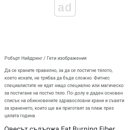
ad
Робърт Нийдринг / Гети изображения
Да се ​​храните правилно, за да се постигне тялото,
което искате, не трябва да бъде сложно. Фитнес
специалистите не ядат нищо специално или магическо
за постигане на постно тяло. По-долу е даден основен
списък на обикновените здравословни храни и съвети
за храненето, които ще ви приготвят за плаж през
цялата година.
Овесът съдържа Fat Burning Fiber