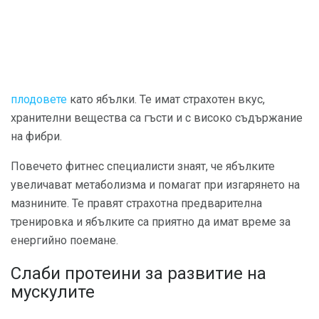
плодовете
като ябълки. Те имат страхотен вкус,
хранителни вещества са гъсти и с високо съдържание
на фибри.
Повечето фитнес специалисти знаят, че ябълките
увеличават метаболизма и помагат при изгарянето на
мазнините. Те правят страхотна предварителна
тренировка и ябълките са приятно да имат време за
енергийно поемане.
Слаби протеини за развитие на
мускулите