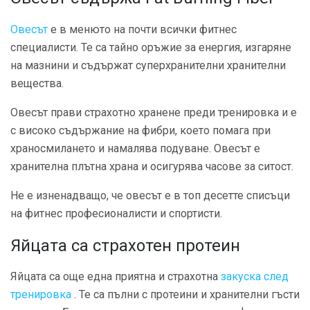
Овесът
е в менюто на почти всички фитнес
специалисти. Те са тайно оръжие за енергия, изгаряне
на мазнини и съдържат суперхранителни хранителни
вещества.
Овесът прави страхотно хранене преди тренировка и е
с високо съдържание на фибри, което помага при
храносмилането и намалява подуване. Овесът е
хранителна плътна храна и осигурява часове за ситост.
Не е изненадващо, че овесът е в топ десетте списъци
на фитнес професионалисти и спортисти.
Яйцата са страхотен протеин
Яйцата са още една приятна и страхотна
закуска след
тренировка
. Те са пълни с протеини и хранителни гъсти