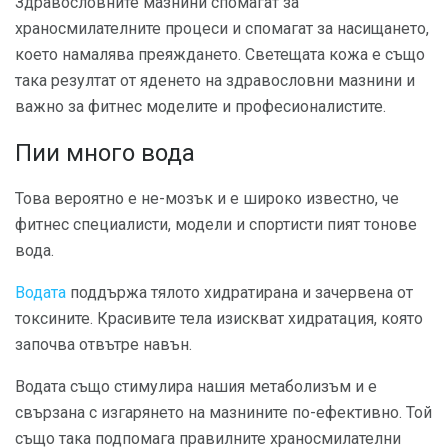
Здравословните мазнини спомагат за
храносмилателните процеси и спомагат за насищането,
което намалява преяждането. Светещата кожа е също
така резултат от яденето на здравословни мазнини и
важно за фитнес моделите и професионалистите.
Пии много вода
Това вероятно е не-мозък и е широко известно, че
фитнес специалисти, модели и спортисти пият тонове
вода.
Водата
поддържа тялото хидратирана и зачервена от
токсините. Красивите тела изискват хидратация, която
започва отвътре навън.
Водата също стимулира нашия метаболизъм и е
свързана с изгарянето на мазнините по-ефективно. Той
също така подпомага правилните храносмилателни