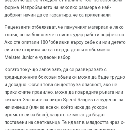
форма. Изпробването на няколко размера е най-
добрият начин да се гарантира, че са прилепнали.
Рецензенти отбелязват, че памучният материал е леко
тънък, но за боксовете с нисък удар работи перфектно.
Ако сте опитали 180 "обвивки върху себе си или детето
си и сте открили, че са твърде дълги и обемисти,
Meister Junior е чудесен избор.
Когато току-що започвате, да се развързвате с
традиционните боксови обвивки може да бъде трудно
и досадно. Освен това съществува опасност, ако не
приключите правилно, може да повредите ръката или
китката. Залозите за нитро Speed ​​Ranges са чудесно за
начинаещи (или за всеки, който иска да ускори
времето си за бокс), защото те могат да бъдат
поставени на светкавица. Те идват в младостта чрез х-
големите размери, така че можете да си осигурите