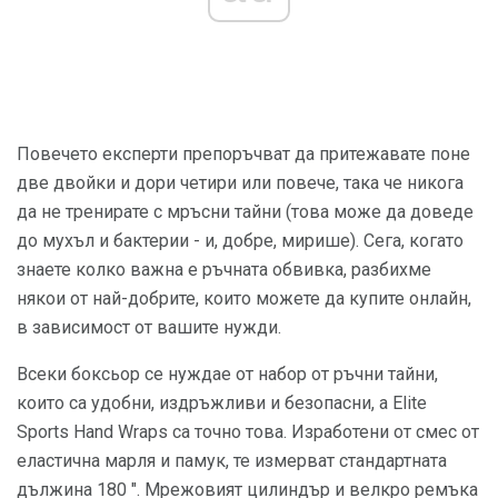
Повечето експерти препоръчват да притежавате поне
две двойки и дори четири или повече, така че никога
да не тренирате с мръсни тайни (това може да доведе
до мухъл и бактерии - и, добре, мирише). Сега, когато
знаете колко важна е ръчната обвивка, разбихме
някои от най-добрите, които можете да купите онлайн,
в зависимост от вашите нужди.
Всеки боксьор се нуждае от набор от ръчни тайни,
които са удобни, издръжливи и безопасни, а Elite
Sports Hand Wraps са точно това. Изработени от смес от
еластична марля и памук, те измерват стандартната
дължина 180 ". Мрежовият цилиндър и велкро ремъка