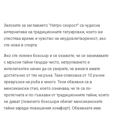
Залозите за заглавието "Нитро скорост" са чудесна
алтернатива на традиционните татуировки, което ви
спестява време и чувство на неудовлетвореност, ако
сте нови в спорта.
Ако сте лоялен боксьор и се окажете, че се занимавате
с мръсни тайни твърде често, натрупването е
интелигентен начин да се уверите, че винаги имате
достатъчно от тях на ръка. Тази опаковка от 10 ръчни
превръзки на ръба е много. Тези обвивки са в
мексикански стил, което означава, че те са по-
протегната и по-гъвкави от традиционните тайни, които
не дават (повечето боксьори обичат мексиканските
тайни заради повишения комфорт). Обвивката има