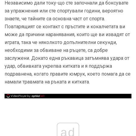
Независимо дали току-що сте започнали да боксувате
за упражнения или сте спортували години, вероятно
знаете, че тайните са основна част от спорта.
Повтарящият се контакт с пръстите и кокалчетата ви
може да причини наранявания, които ще ви извадят от
играта, така че няколкото допълнителни секунди,
необходими за обвиване на ръцете, са добре
заслужени. Докато една ръкавица затъмнява удара от
удар, обвивката укрепва китката и я поддържа
подравнена, когато правите юмрук, което помага да се
намали травмата на ръката и китката.
ad