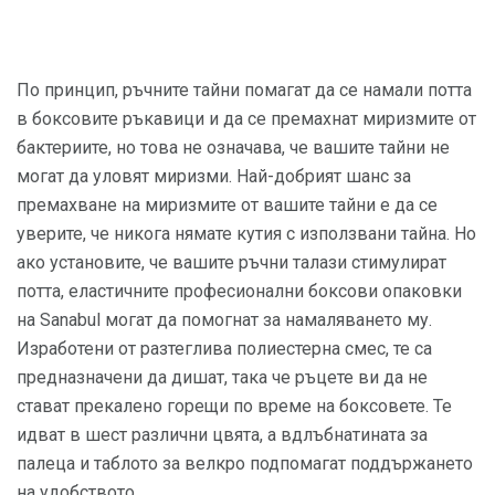
По принцип, ръчните тайни помагат да се намали потта
в боксовите ръкавици и да се премахнат миризмите от
бактериите, но това не означава, че вашите тайни не
могат да уловят миризми. Най-добрият шанс за
премахване на миризмите от вашите тайни е да се
уверите, че никога нямате кутия с използвани тайна. Но
ако установите, че вашите ръчни талази стимулират
потта, еластичните професионални боксови опаковки
на Sanabul могат да помогнат за намаляването му.
Изработени от разтеглива полиестерна смес, те са
предназначени да дишат, така че ръцете ви да не
стават прекалено горещи по време на боксовете. Те
идват в шест различни цвята, а вдлъбнатината за
палеца и таблото за велкро подпомагат поддържането
на удобството.