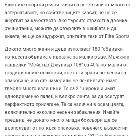
Елитните спортни ръчни тайни са по-евтини от много от
алтернативите, но собствениците казват, че не се
жертват за качеството. Ако търсите страхотна двойка
ръчни тайни, можете да хвърлите в шайбата и да
знаете, че ще се задържат, опитайте тези от Elite Sports.
Докато много жени и деца използват 180 "обвивки,
по-късата обвивка е идеална за малки ръце. Мъжките
панделки "Мейстър Джуниър 108" са 40% по-малки от
традиционните опаковки, което ги прави по-лесни за
опаковане, ако сте намерили, че по-дългите имат
твърде много излишъци. Те са 2 "широки и имат
едновременно палец и велкро лента, за да осигурят
перфектното прилягане. Те са налични в осем цвята,
включително няколко неонни забавления. Имайте
предвид, че докато много млади боксьори ще се
възползват от по-къса опаковка, повечето възрастни
вероятно ще се нуждаят от пълните 180 "за безопасна