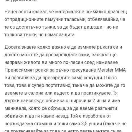
Рецензенти казват, че материалът е по-малко дразнещ
от традиционните памучни таласъми, отбелязвайки, че
те са достатъчно тънки, за да бъдат дишащи - но не
толкова тънки, че нямат защита.
Досега знаете колко важно е да измиете ръката си и
докато можете да презареждате сами, валякът ще
направи живота ви много по-лесен след измиване.
Преносимият ролки за ръчно пресукване Meister MMA
ви позволява да презаредите само секунди. Плюс
това, това е супер портативно, така че да можете да го
вземете в салона или където и да практикувате. Тя
държи навсякъде обвивка с широчина 2 инча и има
манивела, която се обръща, за да вземе разгънати
обвивки и да ги навие назад. Той е изработен от
неръждаема стомана и тежи само 3,5 унции (така че не
се притеснявайте за това да натрупвате чантата си за