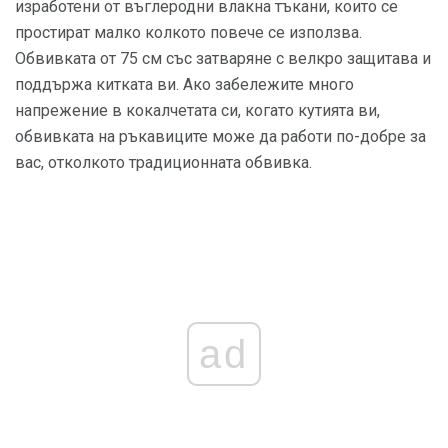
изработени от въглеродни влакна тъкани, които се
простират малко колкото повече се използва.
Обвивката от 75 см със затваряне с велкро защитава и
поддържа китката ви. Ако забележите много
напрежение в кокалчетата си, когато кутията ви,
обвивката на ръкавиците може да работи по-добре за
вас, отколкото традиционната обвивка.
ad