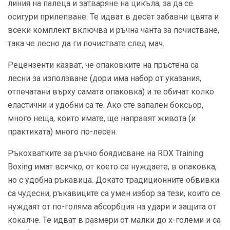
линия на палеца и затваряне на цикъла, за да се
осигури прилепване. Те идват в десет забавни цвята и
всеки комплект включва и ръчна чанта за почистване,
така че лесно да ги почиствате след мач.
Рецензенти казват, че опаковките на пръстена са
лесни за използване (дори има набор от указания,
отпечатани върху самата опаковка) и те обичат колко
еластични и удобни са те. Ако сте запален боксьор,
много неща, които имате, ще направят живота (и
практиката) много по-лесен.
Ръкохватките за ръчно боядисване на RDX Training
Boxing имат всичко, от което се нуждаете, в опаковка,
но с удобна ръкавица. Докато традиционните обвивки
са чудесни, ръкавиците са умен избор за тези, които се
нуждаят от по-голяма абсорбция на удари и защита от
кокалче. Те идват в размери от малки до х-големи и са