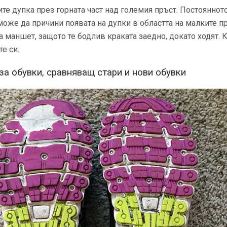
те дупка през горната част над големия пръст. Постояннот
може да причини появата на дупки в областта на малките пр
 маншет, защото те бодлив краката заедно, докато ходят. К
е си.
за обувки, сравняващ стари и нови обувки