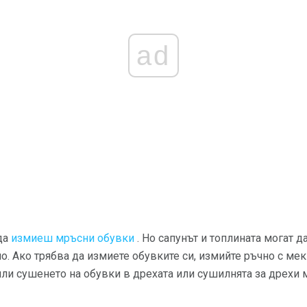
ad
да
измиеш мръсни обувки
. Но сапунът и топлината могат д
. Ако трябва да измиете обувките си, измийте ръчно с мек 
или сушенето на обувки в дрехата или сушилнята за дрехи