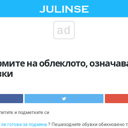
ad
рмите на облеклото, означа
вки
петите и подметките си
 ли готови за подмяна
? Пешеходните обувки обикновено т