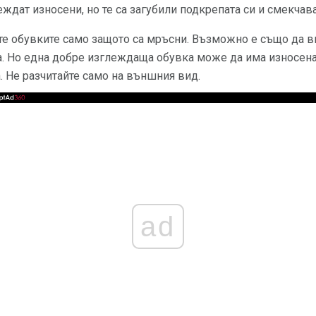
ждат износени, но те са загубили подкрепата си и смекчава
те обувките само защото са мръсни. Възможно е също да в
та. Но една добре изглеждаща обувка може да има износена
 Не разчитайте само на външния вид.
ad