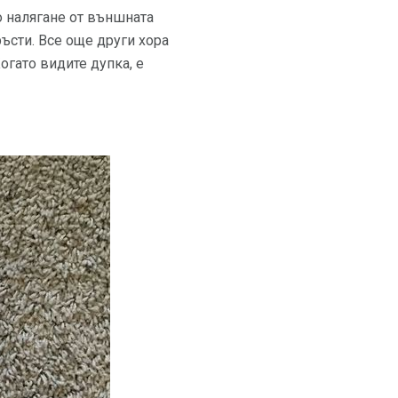
о налягане от външната
ъсти. Все още други хора
огато видите дупка, е