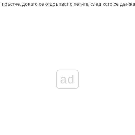
пръстче, докато се отдръпват с петите, след като се движа
ad