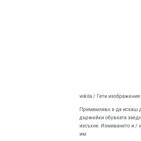
wikila / Гети изображения
Примамливо е да искаш 
държейки обувката заедно
изсъхне. Измиването и / 
им.