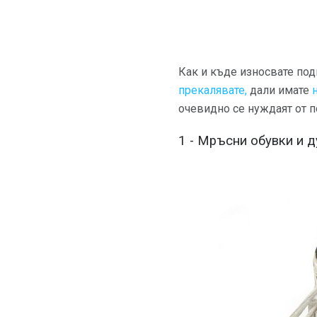
Как и къде износвате под
прекалявате,
дали имате
очевидно се нуждаят от п
1 - Мръсни обувки и д