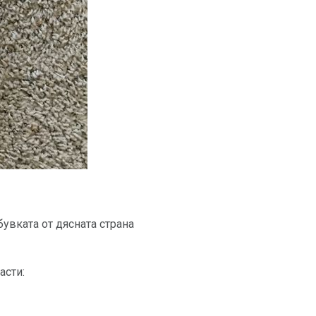
увката от дясната страна
асти: