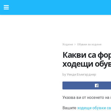
Ходене
Обувки за ходене
Какви са фо
ходещи обу
by Уенди Бъмгарднер
Указва ви от носенето на 
Вашите
ходещи обувки са