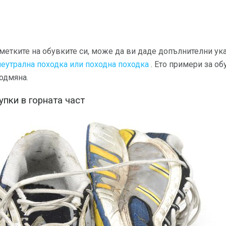
метките на обувките си, може да ви даде допълнителни ука
неутрална походка или походна походка
. Ето примери за об
одмяна.
упки в горната част