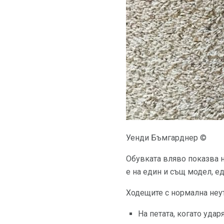
Уенди Бъмгарднер ©
Обувката вляво показва н
е на един и същ модел, ед
Ходещите с нормална неут
На петата, когато ударя