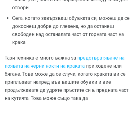
отвори.
Сега, когато завързваш обувката си, можеш да се
докоснеш добре до глезена, но да останеш
свободен над останалата част от горната част на
крака.
Тази техника е много важна за
предотвратяване на
появата на черни нокти на краката
при ходене или
бягане. Това може да се случи, когато краката ви се
приплъзват напред във вашите обувки и вие
продължавате да удряте пръстите си в предната част
на кутията. Това може също така да