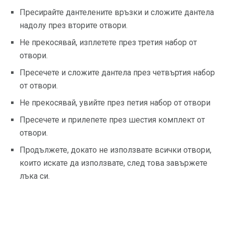
Пресирайте дантелените връзки и сложите дантела
надолу през вторите отвори.
Не прекосявай, изплетете през третия набор от
отвори.
Пресечете и сложите дантела през четвъртия набор
от отвори.
Не прекосявай, увийте през петия набор от отвори
Пресечете и прилепете през шестия комплект от
отвори.
Продължете, докато не използвате всички отвори,
които искате да използвате, след това завържете
лъка си.