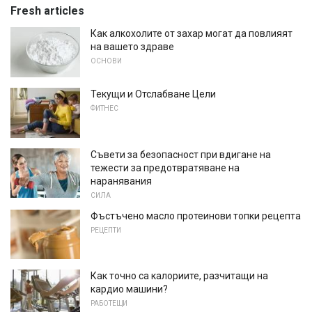
Fresh articles
Как алкохолите от захар могат да повлияят
на вашето здраве
ОСНОВИ
Текущи и Отслабване Цели
ФИТНЕС
Съвети за безопасност при вдигане на
тежести за предотвратяване на
наранявания
СИЛА
Фъстъчено масло протеинови топки рецепта
РЕЦЕПТИ
Как точно са калориите, разчитащи на
кардио машини?
РАБОТЕЩИ