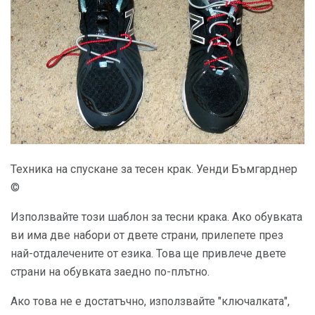
Техника на спускане за тесен крак. Уенди Бъмгарднер
©
Използвайте този шаблон за тесни крака. Ако обувката
ви има две набори от двете страни, прилепете през
най-отдалечените от езика. Това ще привлече двете
страни на обувката заедно по-плътно.
Ако това не е достатъчно, използвайте "ключалката",