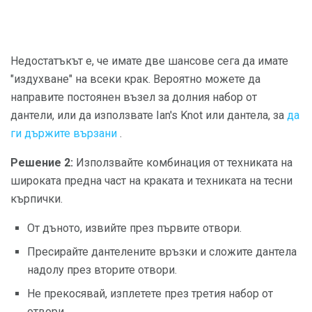
Недостатъкът е, че имате две шансове сега да имате
"издухване" на всеки крак. Вероятно можете да
направите постоянен възел за долния набор от
дантели, или да използвате Ian's Knot или дантела, за
да
ги държите вързани
.
Решение 2:
Използвайте комбинация от техниката на
широката предна част на краката и техниката на тесни
кърпички.
От дъното, извийте през първите отвори.
Пресирайте дантелените връзки и сложите дантела
надолу през вторите отвори.
Не прекосявай, изплетете през третия набор от
отвори.