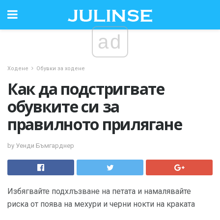
ad
Ходене
Обувки за ходене
Как да подстригвате
обувките си за
правилното прилягане
by Уенди Бъмгарднер
Избягвайте подхлъзване на петата и намалявайте
риска от поява на мехури и черни нокти на краката