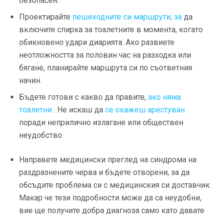
безопасен.
Проектирайте
пешеходните си маршрути, за
да
включите спирка за тоалетните в момента, когато
обикновено удари диарията. Ако развиете
неотложността за половин час на разходка или
бягане, планирайте маршрута си по съответния
начин.
Бъдете готови с какво да правите,
ако няма
тоалетни
. Не искаш да
се окажеш арестуван
поради неприлично излагане или обществен
неудобство.
Направете медицински преглед на синдрома на
раздразнените черва и бъдете отворени, за да
обсъдите проблема си с медицинския си доставчик.
Макар че тези подробности може да са неудобни,
вие ще получите добра диагноза само като давате