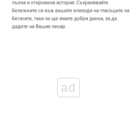
пълна и откровена история. Съхранявайте
бележките си във вашите епизоди на тласъците на
бегачите, така че ще имате добри данни, за да
дадете на Вашия лекар.
ad