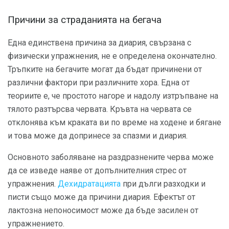
Причини за страданията на бегача
Една единствена причина за диария, свързана с
физически упражнения, не е определена окончателно.
Тръпките на бегачите могат да бъдат причинени от
различни фактори при различните хора. Една от
теориите е, че простото нагоре и надолу изтръпване на
тялото разтърсва червата. Кръвта на червата се
отклонява към краката ви по време на ходене и бягане
и това може да допринесе за спазми и диария.
Основното заболяване на раздразнените черва може
да се изведе наяве от допълнителния стрес от
упражнения.
Дехидратацията
при дълги разходки и
писти също може да причини диария. Ефектът от
лактозна непоносимост може да бъде засилен от
упражнението.