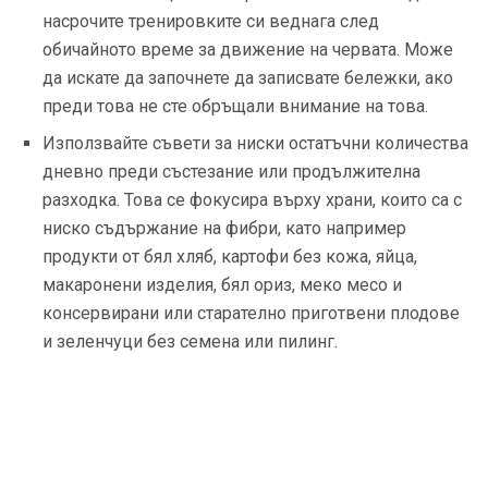
насрочите тренировките си веднага след
обичайното време за движение на червата. Може
да искате да започнете да записвате бележки, ако
преди това не сте обръщали внимание на това.
Използвайте съвети за ниски остатъчни количества
дневно преди състезание или продължителна
разходка. Това се фокусира върху храни, които са с
ниско съдържание на фибри, като например
продукти от бял хляб, картофи без кожа, яйца,
макаронени изделия, бял ориз, меко месо и
консервирани или старателно приготвени плодове
и зеленчуци без семена или пилинг.