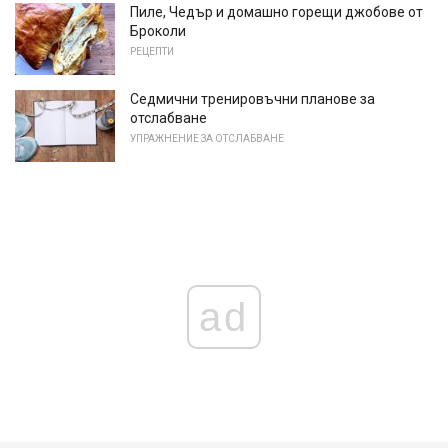
Пиле, Чедър и домашно горещи джобове от
Броколи
РЕЦЕПТИ
Седмични тренировъчни планове за
отслабване
УПРАЖНЕНИЕ ЗА ОТСЛАБВАНЕ
ad