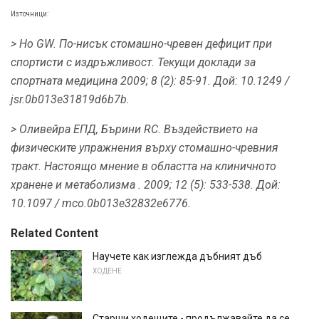
Източници:
> Ho GW.
По-нисък стомашно-чревен дефицит при
спортисти с издръжливост.
Текущи доклади за
спортната медицина
2009; 8 (2): 85-91.
Дой: 10.1249 /
jsr.0b013e31819d6b7b.
> Оливейра ЕПД, Бърини RC.
Въздействието на
физическите упражнения върху стомашно-чревния
тракт.
Настоящо мнение в областта на клиничното
хранене и метаболизма
.
2009; 12 (5): 533-538.
Дой:
10.1097 / mco.0b013e32832e6776.
Related Content
Научете как изглежда дъбният дъб
ХОДЕНЕ
Старши ходещите - продължавайте да се