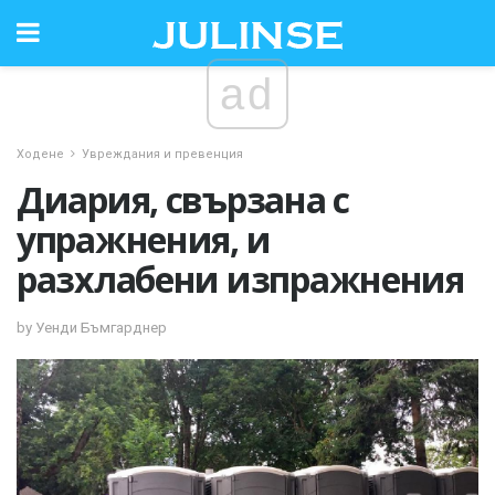
ad
Ходене
Увреждания и превенция
Диария, свързана с
упражнения, и
разхлабени изпражнения
by Уенди Бъмгарднер