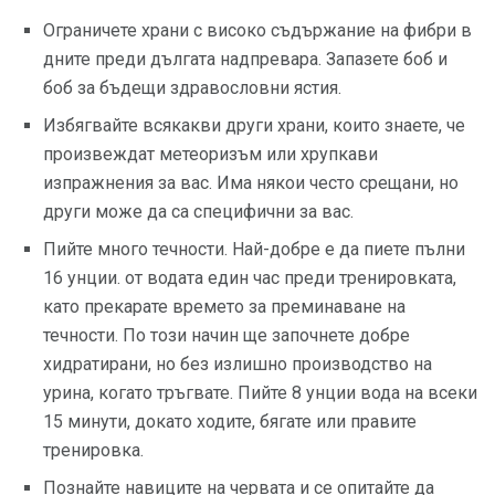
Ограничете храни с високо съдържание на фибри в
дните преди дългата надпревара. Запазете боб и
боб за бъдещи здравословни ястия.
Избягвайте всякакви други храни, които знаете, че
произвеждат метеоризъм или хрупкави
изпражнения за вас. Има някои често срещани, но
други може да са специфични за вас.
Пийте много течности. Най-добре е да пиете пълни
16 унции. от водата един час преди тренировката,
като прекарате времето за преминаване на
течности. По този начин ще започнете добре
хидратирани, но без излишно производство на
урина, когато тръгвате. Пийте 8 унции вода на всеки
15 минути, докато ходите, бягате или правите
тренировка.
Познайте навиците на червата и се опитайте да