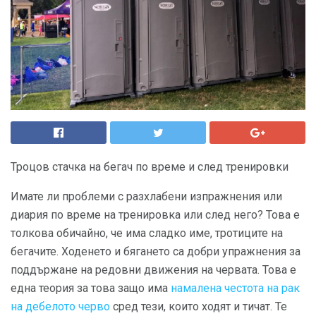
Троцов стачка на бегач по време и след тренировки
Имате ли проблеми с разхлабени изпражнения или
диария по време на тренировка или след него? Това е
толкова обичайно, че има сладко име, тротиците на
бегачите. Ходенето и бягането са добри упражнения за
поддържане на редовни движения на червата. Това е
една теория за това защо има
намалена честота на рак
на дебелото черво
сред тези, които ходят и тичат. Те