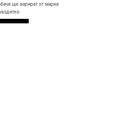
обаче ще варират от марка
зводител.