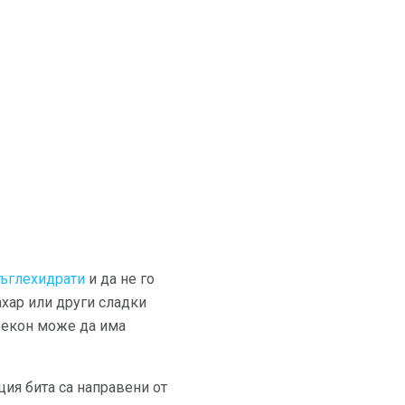
ъглехидрати
и да не го
ахар или други сладки
 бекон може да има
ия бита са направени от