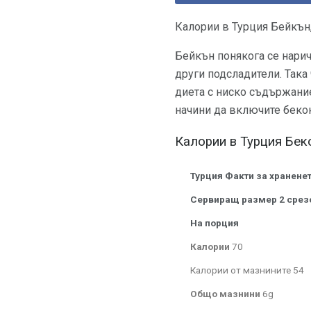
Калории в Турция Бейкън
Бейкън понякога се нарича
други подсладители. Така
диета с ниско съдържание
начини да включите бекон
Калории в Турция Бек
Турция Факти за храненет
Сервиращ размер 2 срез
На порция
Калории
70
Калории от мазнините 54
Общо мазнини
6g