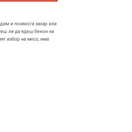
 дим и понякога захар или
жеш ли да ядеш бекон на
ят избор на месо, има