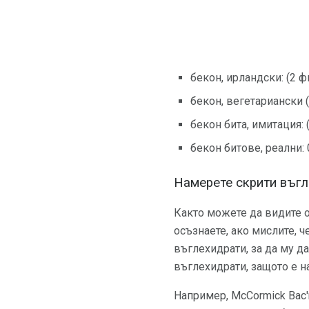
бекон, ирландски: (2 ф
бекон, вегетариански (
бекон бита, имитация: 
бекон битове, реални: 
Намерете скрити въгл
Както можете да видите о
осъзнаете, ако мислите, 
въглехидрати, за да му д
въглехидрати, защото е 
Например, McCormick Bac'