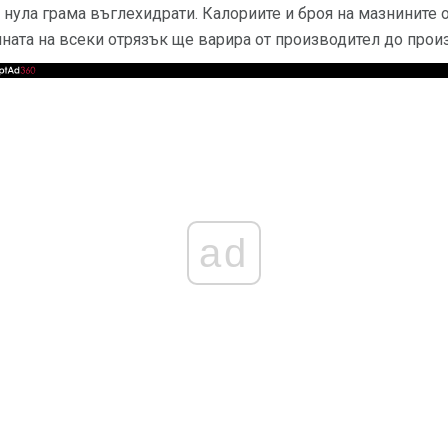
 нула грама въглехидрати. Калориите и броя на мазнините 
ината на всеки отрязък ще варира от производител до прои
ad