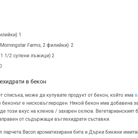
илийки) 1
Morningstar Farms, 2 филийки): 2
(1 1/2 супени лъжици) 2
0
ехидрати в бекон
т списъка, може да купувате продукт от бекон, който има
в
че беконът е нисковъглероден. Някой бекон има добавена з
аде този вкус на кленов / захарен охлюв. Вегетарианският
направен от съдържащи въглехидрати съставки.
n парчета Bacon ароматизирани бита и Дърки бикини имитац