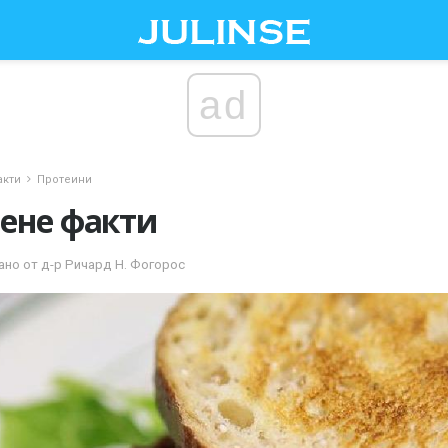
ad
акти
Протеини
ене факти
ано от д-р Ричард Н. Фогорос