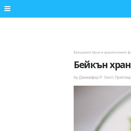
Калориите брои и хранителните ф
Бейкън хран
by Дженифър Р. Скот; Преглед