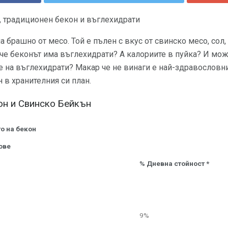
, традиционен бекон и въглехидрати
 брашно от месо. Той е пълен с вкус от свинско месо, сол,
 че беконът има въглехидрати? А калориите в пуйка? И мо
 на въглехидрати? Макар че не винаги е най-здравословни
 в хранителния си план.
он и Свинско Бейкън
о на бекон
ове
% Дневна стойност *
9%