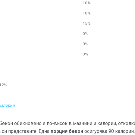
10%
10%
15%
0%
0%
0%
 12%
 калории
бекон обикновено е по-висок в мазнини и калории, отколк
 си представите. Една
порция бекон
осигурява 90 калории, 