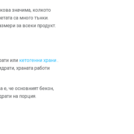
кова значима, колкото
етата са много тънки.
азмери за всеки продукт.
рати или
кетогенни храни
.
драти, храната работи
 е, че основният бекон,
рати на порция.