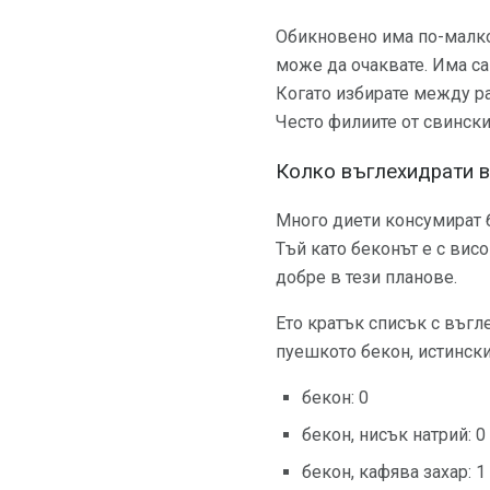
Обикновено има по-малко 
може да очаквате. Има с
Когато избирате между ра
Често филиите от свински
Колко въглехидрати в
Много диети консумират б
Тъй като беконът е с вис
добре в тези планове.
Ето кратък списък с въгл
пуешкото бекон, истински
бекон: 0
бекон, нисък натрий: 0
бекон, кафява захар: 1