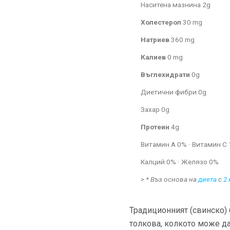
Наситена мазнина 2g
Холестерол
30 mg
Натриев
360 mg
Калиев
0 mg
Въглехидрати
0g
Диетични фибри 0g
Захар 0g
Протеин
4g
Витамин А 0% · Витамин С
Калций 0% · Желязо 0%
>
* Въз основа на
диета
с
2
Традиционният (свинско) 
толкова, колкото може да