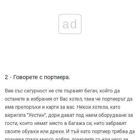
ad
2 - Говорете с портиера.
Вие със сигурност не сте първият бегач, който да
останете в избрания от Вас хотел, така че портиерът да
има препоръки и карти за вас. Някои хотели, като
веригата "Уестин", дори дават под наем оборудване за
гости, които нямат място в багажа си, нито забравят
своите обувки или дрехи. И тъй като портиер трябва да
познава града много добре, помолете го или него за