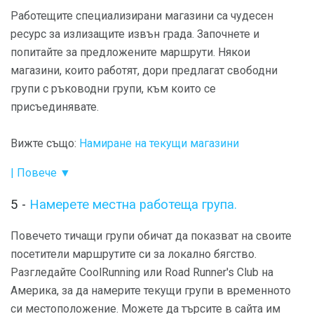
Работещите специализирани магазини са чудесен
ресурс за излизащите извън града. Започнете и
попитайте за предложените маршрути. Някои
магазини, които работят, дори предлагат свободни
групи с ръководни групи, към които се
присъединявате.
Вижте също:
Намиране на текущи магазини
| Повече ▼
5 -
Намерете местна работеща група.
Повечето тичащи групи обичат да показват на своите
посетители маршрутите си за локално бягство.
Разгледайте CoolRunning или Road Runner's Club на
Америка, за да намерите текущи групи в временното
си местоположение. Можете да търсите в сайта им