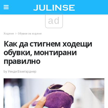
ad
Ходене
Обувки за ходене
Как да стигнем ходещи
обувки, монтирани
правилно
by Уенди Бъмгарднер