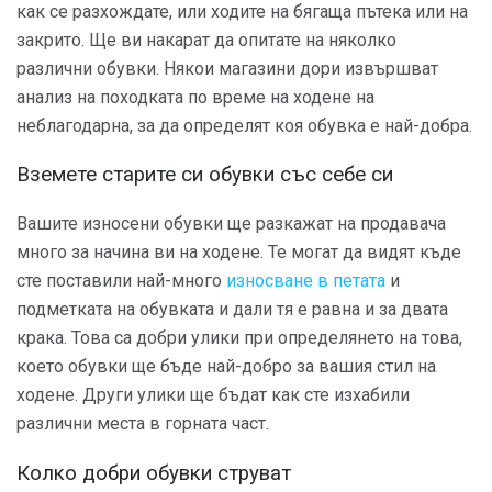
как се разхождате, или ходите на бягаща пътека или на
закрито. Ще ви накарат да опитате на няколко
различни обувки. Някои магазини дори извършват
анализ на походката по време на ходене на
неблагодарна, за да определят коя обувка е най-добра.
Вземете старите си обувки със себе си
Вашите износени обувки ще разкажат на продавача
много за начина ви на ходене. Те могат да видят къде
сте поставили най-много
износване в петата
и
подметката на обувката и дали тя е равна и за двата
крака. Това са добри улики при определянето на това,
което обувки ще бъде най-добро за вашия стил на
ходене. Други улики ще бъдат как сте изхабили
различни места в горната част.
Колко добри обувки струват