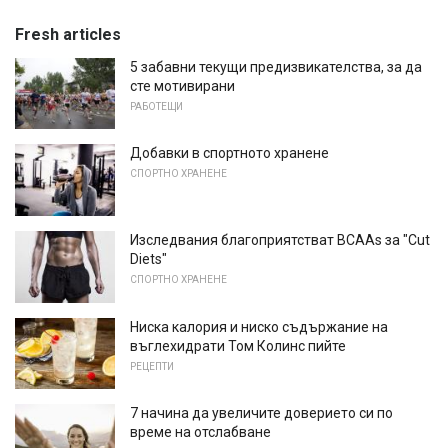
Fresh articles
5 забавни текущи предизвикателства, за да
сте мотивирани
РАБОТЕЩИ
Добавки в спортното хранене
СПОРТНО ХРАНЕНЕ
Изследвания благоприятстват BCAAs за "Cut
Diets"
СПОРТНО ХРАНЕНЕ
Ниска калория и ниско съдържание на
въглехидрати Том Колинс пийте
РЕЦЕПТИ
7 начина да увеличите доверието си по
време на отслабване