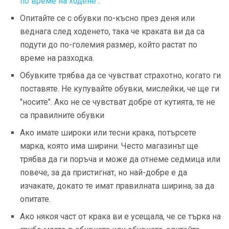
по време на ходене
.
Опитайте се с обувки по-късно през деня или
веднага след ходенето, така че краката ви да са
подути до по-големия размер, който растат по
време на разходка.
Обувките трябва да се чувстват страхотно, когато ги
поставяте. Не купувайте обувки, мислейки, че ще ги
"носите". Ако не се чувстват добре от кутията, те не
са правилните обувки
Ако имате широки или тесни крака, потърсете
марка, която има ширини. Често магазинът ще
трябва да ги поръча и може да отнеме седмица или
повече, за да пристигнат, но най-добре е да
изчакате, докато те имат правилната ширина, за да
опитате.
Ако някоя част от крака ви е усещала, че се търка на