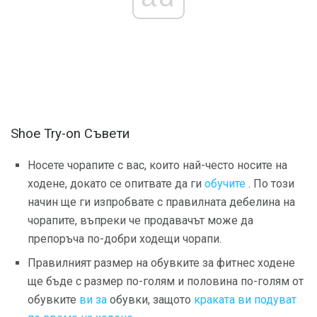
Shoe Try-on Съвети
Носете чорапите с вас, които най-често носите на
ходене, докато се опитвате да ги
обучите
. По този
начин ще ги изпробвате с правилната дебелина на
чорапите, въпреки че продавачът може да
препоръча по-добри ходещи чорапи.
Правилният размер на обувките за фитнес ходене
ще бъде с размер по-голям и половина по-голям от
обувките
ви за
обувки, защото
краката ви подуват