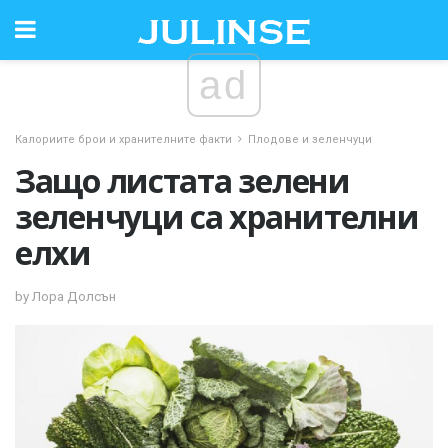
ad
Калориите брои и хранителните факти
Плодове и зеленчуци
Защо листата зелени
зеленчуци са хранителни
елхи
by Лора Долсън