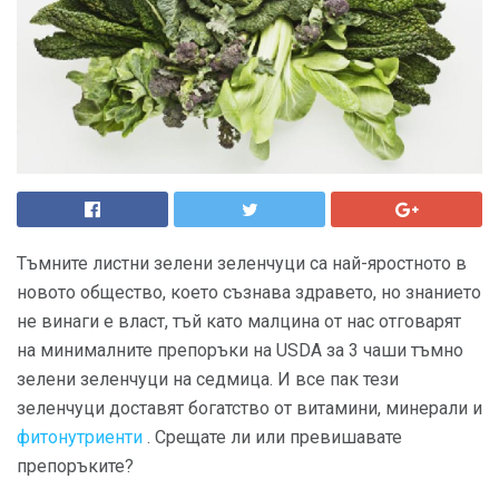
Тъмните листни зелени зеленчуци са най-яростното в
новото общество, което съзнава здравето, но знанието
не винаги е власт, тъй като малцина от нас отговарят
на минималните препоръки на USDA за 3 чаши тъмно
зелени зеленчуци на седмица. И все пак тези
зеленчуци доставят богатство от витамини, минерали и
фитонутриенти
. Срещате ли или превишавате
препоръките?