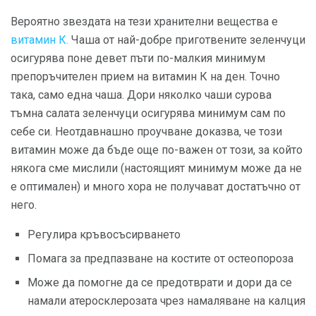
Вероятно звездата на тези хранителни вещества е
витамин К.
Чаша от най-добре приготвените зеленчуци
осигурява поне девет пъти по-малкия минимум
препоръчителен прием на витамин К на ден. Точно
така, само една чаша. Дори няколко чаши сурова
тъмна салата зеленчуци осигурява минимум сам по
себе си. Неотдавнашно проучване доказва, че този
витамин може да бъде още по-важен от този, за който
някога сме мислили (настоящият минимум може да не
е оптимален) и много хора не получават достатъчно от
него.
Регулира кръвосъсирването
Помага за предпазване на костите от остеопороза
Може да помогне да се предотврати и дори да се
намали атеросклерозата чрез намаляване на калция