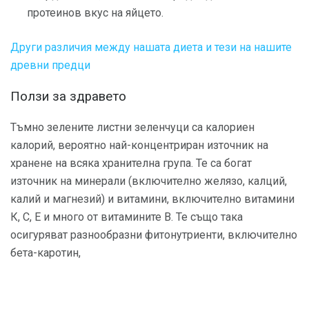
протеинов вкус на яйцето.
Други различия между нашата диета и тези на нашите
древни предци
Ползи за здравето
Тъмно зелените листни зеленчуци са калориен
калорий, вероятно най-концентриран източник на
хранене на всяка хранителна група. Те са богат
източник на минерали (включително желязо, калций,
калий и магнезий) и витамини, включително витамини
К, С, Е и много от витамините В. Те също така
осигуряват разнообразни фитонутриенти, включително
бета-каротин,