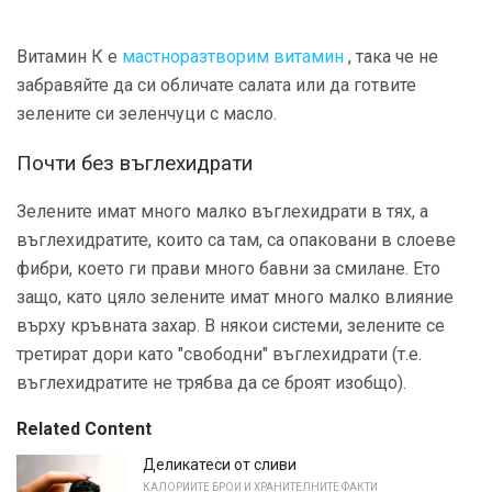
Витамин К е
мастноразтворим витамин
, така че не
забравяйте да си обличате салата или да готвите
зелените си зеленчуци с масло.
Почти без въглехидрати
Зелените имат много малко въглехидрати в тях, а
въглехидратите, които са там, са опаковани в слоеве
фибри, което ги прави много бавни за смилане. Ето
защо, като цяло зелените имат много малко влияние
върху кръвната захар. В някои системи, зелените се
третират дори като "свободни" въглехидрати (т.е.
въглехидратите не трябва да се броят изобщо).
Related Content
Деликатеси от сливи
КАЛОРИИТЕ БРОИ И ХРАНИТЕЛНИТЕ ФАКТИ