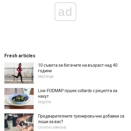
ad
Fresh articles
10 съвета за бегачите на възраст над 40
години
РАБОТЕЩИ
Low-FODMAP пушек collards с рецепта за
нахут
РЕЦЕПТИ
Предварителните тренировъчни добавки са
лоши за вас?
СПОРТНО ХРАНЕНЕ