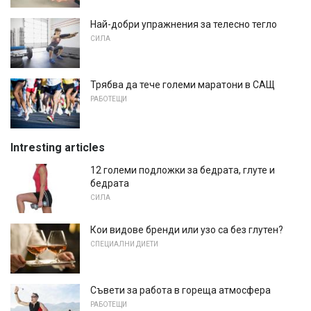
Най-добри упражнения за телесно тегло
СИЛА
Трябва да тече големи маратони в САЩ
РАБОТЕЩИ
Intresting articles
12 големи подложки за бедрата, глуте и
бедрата
СИЛА
Кои видове бренди или узо са без глутен?
СПЕЦИАЛНИ ДИЕТИ
Съвети за работа в гореща атмосфера
РАБОТЕЩИ