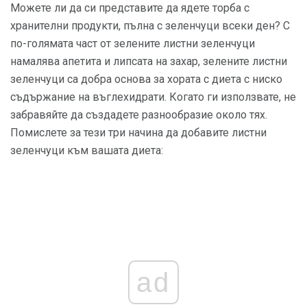
Можете ли да си представите да ядете торба с
хранителни продукти, пълна с зеленчуци всеки ден? С
по-голямата част от зелените листни зеленчуци
намалява апетита и липсата на захар, зелените листни
зеленчуци са добра основа за хората с диета с ниско
съдържание на въглехидрати. Когато ги използвате, не
забравяйте да създадете разнообразие около тях.
Помислете за тези три начина да добавите листни
зеленчуци към вашата диета:
ad