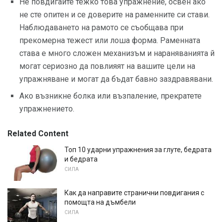
Не повдигайте тежко това упражнение, освен ако
не сте опитен и се доверите на раменните си стави.
Наблюдаването на рамото се съобщава при
прекомерна тежест или лоша форма. Раменната
става е много сложен механизъм и нараняванията й
могат сериозно да повлияят на вашите цели на
упражняване и могат да бъдат бавно заздравявани.
Ако възникне болка или възпаление, прекратете
упражнението.
Related Content
Топ 10 ударни упражнения за глуте, бедрата
и бедрата
СИЛА
Как да направите странични повдигания с
помощта на дъмбели
СИЛА