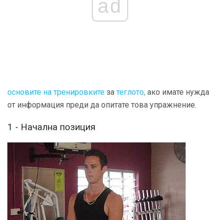
ad
основите на тренировките
за
теглото,
ако имате нужда
от информация преди да опитате това упражнение.
1 - Начална позиция