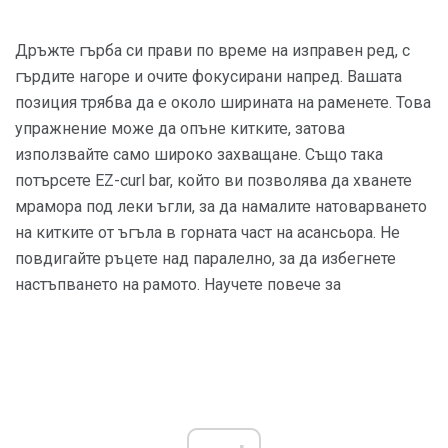
Дръжте гърба си прави по време на изправен ред, с
гърдите нагоре и очите фокусирани напред. Вашата
позиция трябва да е около ширината на раменете. Това
упражнение може да опъне китките, затова
използвайте само широко захващане. Също така
потърсете EZ-curl bar, който ви позволява да хванете
мрамора под леки ъгли, за да намалите натоварването
на китките от ъгъла в горната част на асансьора. Не
повдигайте ръцете над паралелно, за да избегнете
настъпването на рамото. Научете повече за