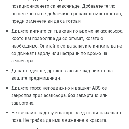
позиционирането си навсякъде. Добавете тегло
постепенно и не добавяйте прекалено много тегло,
преди раменете ви да са готови.
Дръжте китките си гъвкави по време на асансьора,
което им позволява да се огъват, когато е
необходимо. Опитайте се да запазите китките да не
се движат надолу или настрани по време на
асансьора.
Докато вдигате, дръжте лактите над нивото на
вашите предмишници.
Дръжте торса неподвижно и вашият ABS се
закрепва през асансьора, без завъртане или
завъртане.
Не клякайте надолу и нагоре след първоначалната
поза. Не трябва да има движение в краката.