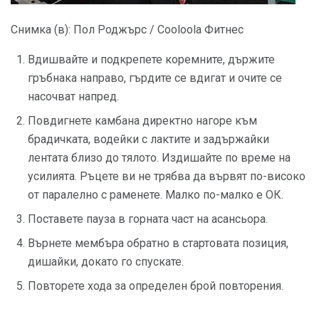
Снимка (в): Пол Роджърс / Cooloola Фитнес
Вдишвайте и подкрепете коремните, държите
гръбнака направо, гърдите се вдигат и очите се
насочват напред.
Повдигнете камбана директно нагоре към
брадичката, водейки с лактите и задържайки
лентата близо до тялото. Издишайте по време на
усилията. Ръцете ви не трябва да вървят по-високо
от паралелно с раменете. Малко по-малко е ОК.
Поставете пауза в горната част на асансьора.
Върнете мембъра обратно в стартовата позиция,
дишайки, докато го спускате.
Повторете хода за определен брой повторения.