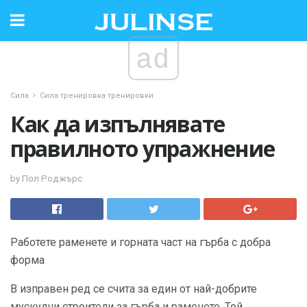
ad
Сила
Сила тренировка тренировки
Как да изпълнявате
правилното упражнение
by Пол Роджърс
Работете раменете и горната част на гърба с добра
форма
В изправен ред се счита за един от най-добрите
мускулни строители за гърба и раменете. Той