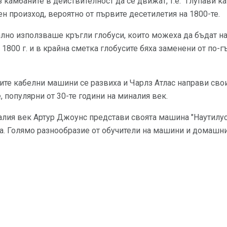
 камбаните в действителност да се движат, т.е. "глупави к
н произход, вероятно от първите десетилетия на 1800-те.
лно използваше кръгли глобуси, които можеха да бъдат н
 1800 г. и в крайна сметка глобусите бяха заменени от по-
ите кабелни машини се развиха и Чарлз Атлас направи сво
 популярни от 30-те години на миналия век.
алия век Артур Джоунс представи своята машина "Наутилус"
а. Голямо разнообразие от обучители на машини и домашни