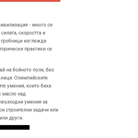
цивилизация - много се
 силата, скоростта и
е гробници изглежда
сторически практики се
ай на бойното поле, без
авници. Олимпийските
те умения, които биха
с масло над
евъзходни умения за
и строителни задачи или
или други.