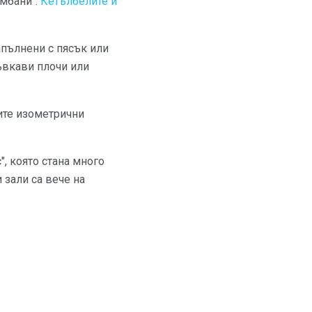
амбани".
Кетълбелите и
апълнени с пясък или
гъвкави плочи или
ите изометрични
, която стана много
 зали са вече на