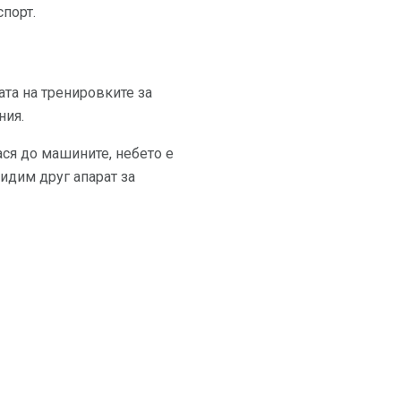
спорт.
та на тренировките за
ния.
ася до машините, небето е
видим друг апарат за