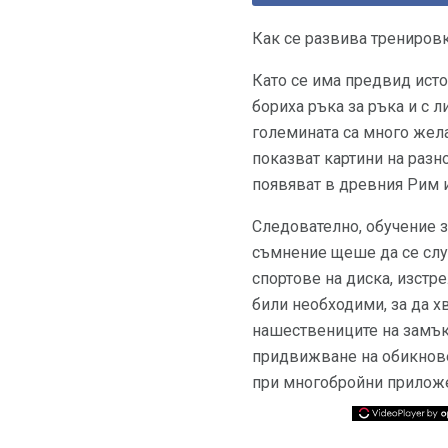
Как се развива тренировк
Като се има предвид исто
бориха ръка за ръка и с л
големината са много жела
показват картини на разн
появяват в древния Рим 
Следователно, обучение за
съмнение щеше да се случ
спортове на диска, изстр
били необходими, за да х
нашествениците на замък
придвижване на обикнове
при многобройни приложен