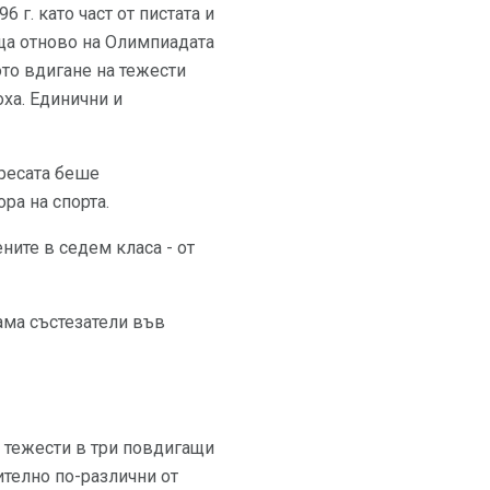
г. като част от пистата и
ръща отново на Олимпиадата
ото вдигане на тежести
ха. Единични и
Пресата беше
ра на спорта.
ените в седем класа - от
ама състезатели във
е тежести в три повдигащи
ително по-различни от