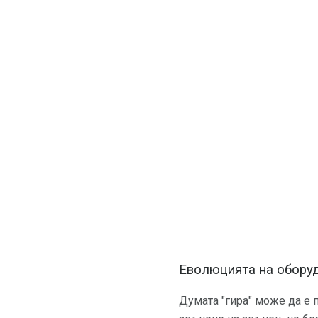
Еволюцията на обору
Думата "гира" може да е п