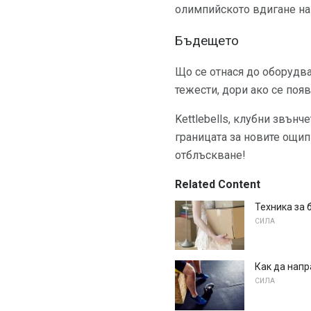
олимпийското вдигане на т
Бъдещето
Що се отнася до оборудва
тежести, дори ако се поя
Kettlebells, клубни звънч
границата за новите ощип
отблъскване!
Related Content
Техника за 
СИЛА
Как да напр
СИЛА