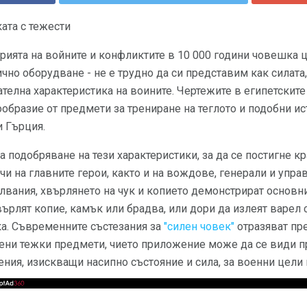
ата с тежести
рията на войните и конфликтите в 10 000 години човешка 
ично оборудване - не е трудно да си представим как силата,
телна характеристика на воините. Чертежите в египетскит
ообразие от предмети за трениране на теглото и подобни и
и Гърция.
 подобряване на тези характеристики, за да се постигне кр
и на главните герои, както и на вождове, генерали и упр
елвания, хвърлянето на чук и копието демонстрират основни
върлят копие, камък или брадва, или дори да излеят варел 
а. Съвременните състезания за
"силен човек"
отразяват пр
ни тежки предмети, чието приложение може да се види пр
ия, изискващи насипно състояние и сила, за военни цели 