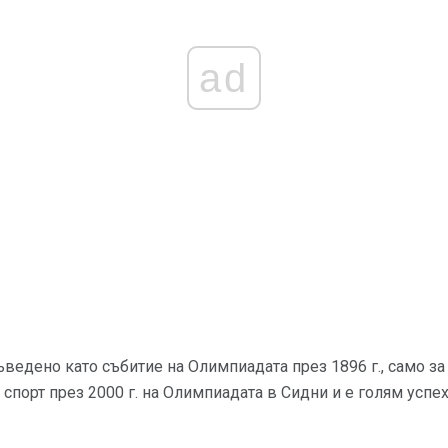
ad
ъведено като събитие на Олимпиадата през 1896 г., само з
спорт през 2000 г. на Олимпиадата в Сидни и е голям успе