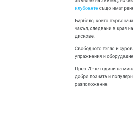
звънене на звънец, но без
клубовете
също имат ране
Барбелс, който първонача
чакъл, следвани в края на
дискове.
Свободното тегло и суров
упражнения и оборудване,
През 70-те години на мин
добре позната и популярн
разположение.