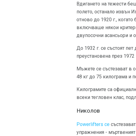
Вдигането на тежести беш
полето, останало извън Иг
отново до 1920 г., когат
включваше някои критерии
двупосочни асансьори и о
До 1932 г. се състоят пет
преустановена през 1972 г
Мъжете се състезават в ос
48 кг до 75 килограма и п
Килограмите са официална
всеки тегловен клас, по
Николов
Powerlifters се
състезават
упражнения - мъртвеният а