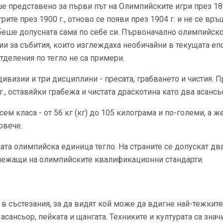
е представено за първи път на Олимпийските игри през 1896 
рите през 1900 г., отново се появи през 1904 г. и не се в
о беше допусната сама по себе си. Първоначално олимпийск
 за събития, които изглеждаха необичайни в текущата епо
тделения по тегло не са примери.
 дивизии и три дисциплини - пресата, грабването и чистия. 
., оставяйки грабежа и чистата драскотина като два асансьо
ем класа - от 56 кг (кг) до 105 килограма и по-големи, а ж
овече.
та олимпийска единица тегло. На страните се допускат дв
длежащи на олимпийските квалификационни стандарти.
 в състезания, за да видят кой може да вдигне най-тежкит
сансьор, пейката и щангата. Техниките и културата са знач