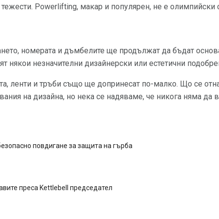
ежести. Powerlifting, макар и популярен, не е олимпийски 
нето, номерата и дъмбелите ще продължат да бъдат основа
вят някои незначителни дизайнерски или естетични подобре
ета, ленти и тръби също ще допринесат по-малко. Що се отн
вания на дизайна, но нека се надяваме, че никога няма да 
безопасно повдигане за защита на гърба
авите преса Kettlebell председател