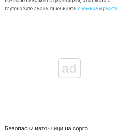
по-тясно свързано с царевицата, отколкото с
глутеновите зърна, пшеницата,
ечемика
и
ръжта
.
ad
Безопасни източници на сорго