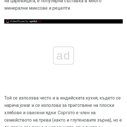
на царевицата, е популярна съставка в много
минерални миксове и рецепти.
ad
Той се използва често и в индийската кухня, където се
нарича jowar и се използва за приготвяне на плоски
хлябове и овесени ядки. Соргото е член на
семейството на трева (както и глутеновите зърна), но е