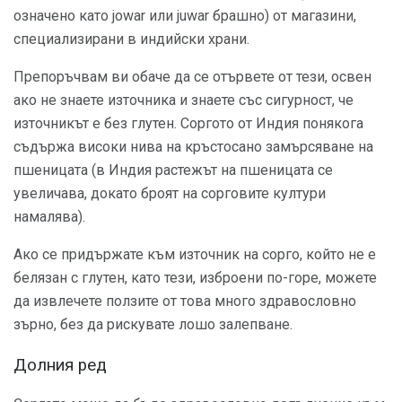
означено като jowar или juwar брашно) от магазини,
специализирани в индийски храни.
Препоръчвам ви обаче да се отървете от тези, освен
ако не знаете източника и знаете със сигурност, че
източникът е без глутен. Соргото от Индия понякога
съдържа високи нива на кръстосано замърсяване на
пшеницата (в Индия растежът на пшеницата се
увеличава, докато броят на сорговите култури
намалява).
Ако се придържате към източник на сорго, който не е
белязан с глутен, като тези, изброени по-горе, можете
да извлечете ползите от това много здравословно
зърно, без да рискувате лошо залепване.
Долния ред