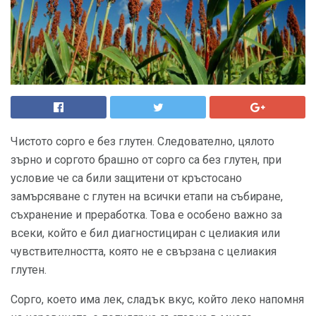
Чистото сорго е без глутен. Следователно, цялото
зърно и соргото брашно от сорго са без глутен, при
условие че са били защитени от кръстосано
замърсяване с глутен на всички етапи на събиране,
съхранение и преработка. Това е особено важно за
всеки, който е бил диагностициран с целиакия или
чувствителността, която не е свързана с целиакия
глутен.
Сорго, което има лек, сладък вкус, който леко напомня