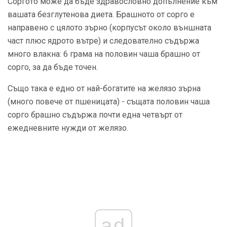
Соргото може да бъде здравословно допълнение към
вашата безглутенова диета. Брашното от сорго е
направено с цялото зърно (корпусът около външната
част плюс ядрото вътре) и следователно съдържа
много влакна: 6 грама на половин чаша брашно от
сорго, за да бъде точен.
Също така е едно от най-богатите на желязо зърна
(много повече от пшеницата) - същата половин чаша
сорго брашно съдържа почти една четвърт от
ежедневните нужди от желязо.
ad