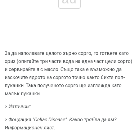
За да използвате цялото зърно сорго, го гответе като
ориз (опитайте три части вода на една част цели сорго)
и сервирайте я с масло. Също така е възможно да
изскочите ядрото на соргото точно както бихте поп-
пуканки. Така полученото сорго ще изглежда като
малък пуканки.
> Източник:
> Фондация "Celiac Disease".
Какво трябва да ям?
Информационен лист.