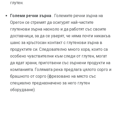
глутен.
Големи речни зърна
. Големите речни зърна на
Орегон се стремят да осигурят най-чистите
глутенови зърна наоколо и да работят със своите
доставчици, за да се уверят, че няма почти никакъв
шанс за кръстосан контакт с глутенови зърна в
продуктите си. Следователно много хора, които са
особено чувствителни към следи от глутен, могат
да ядат храни, приготвени със зърнени продукти на
компанията. Голямата река предлага цялото сорго и
брашното от сорго (фрезовано на място със
специално предназначено за него глутен
оборудване).