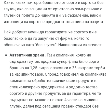
Както казах по-горе, брашното от сорго и сорго са без
глутен, ако са защитени от кръстосано замърсяване с
глутен от полето до чинията ви. За съжаление, някои
източници на сорго не предлагат това ниво на защита.
Най-добрият начин да гарантирате, че соргото ви е
безопасно, е да го закупите от фирма, която го
обозначава като "без глутен". Някои опции включват:
Автентични храни
. Тази компания, която не
съдържа глутен, продава супер фино бяло сорго
брашно на 1,25 литра. опаковки и 25-литрови торби
за насипни товари. Според говорител на компанията
компанията обработва всички свои продукти в
специализирано предприятие и редовно тества
соргото и другите продукти, за да гарантира, че те
съдържат по-малко от около 4 части на милион
глутен, далеч под сегашния правен стандарт без