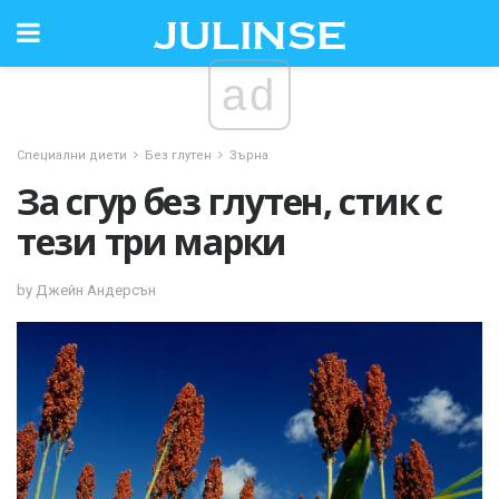
ad
Специални диети
Без глутен
Зърна
За сгур без глутен, стик с
тези три марки
by Джейн Андерсън