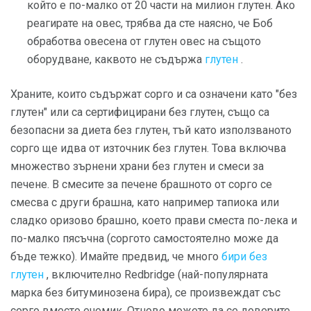
който е по-малко от 20 части на милион глутен. Ако
реагирате на овес, трябва да сте наясно, че Боб
обработва овесена от глутен овес на същото
оборудване, каквото не съдържа
глутен
.
Храните, които съдържат сорго и са означени като "без
глутен" или са сертифицирани без глутен, също са
безопасни за диета без глутен, тъй като използваното
сорго ще идва от източник без глутен. Това включва
множество зърнени храни без глутен и смеси за
печене. В смесите за печене брашното от сорго се
смесва с други брашна, като например тапиока или
сладко оризово брашно, което прави сместа по-лека и
по-малко пясъчна (соргото самостоятелно може да
бъде тежко). Имайте предвид, че много
бири без
глутен
, включително Redbridge (най-популярната
марка без битуминозена бира), се произвеждат със
сорго вместо ечемик. Отново можете да се доверите,