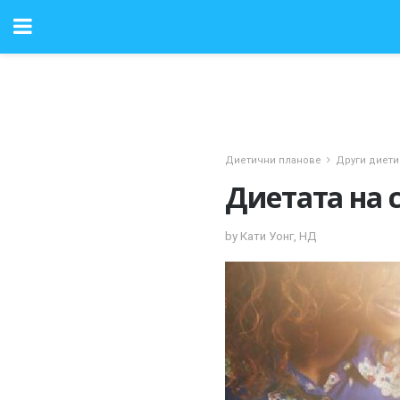
Диетични планове
Други диети
Диетата на 
by Кати Уонг, НД