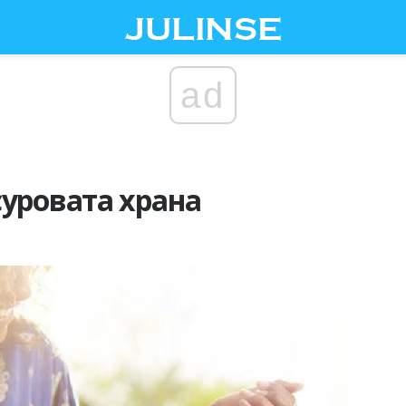
ad
суровата храна