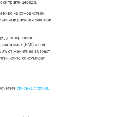
соки триглицериди.
и нива на хомоцистеин.
езависими рискови фактори
у дългосрочните
есната маса (BMI) е под
30% от жените на възраст
тези, които консумират
прочетете
списъка с храни,