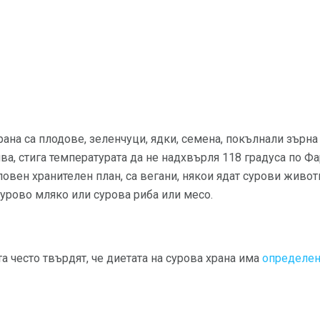
рана са плодове, зеленчуци, ядки, семена, покълнали зърна
ива, стига температурата да не надхвърля 118 градуса по Ф
ловен хранителен план, са вегани, някои ядат сурови живот
сурово мляко или сурова риба или месо.
 често твърдят, че диетата на сурова храна има
определен