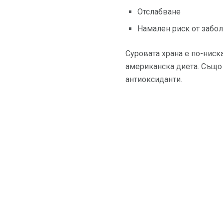
Отслабване
Намален риск от забо
Суровата храна е по-ниска
американска диета. Също 
антиоксиданти.