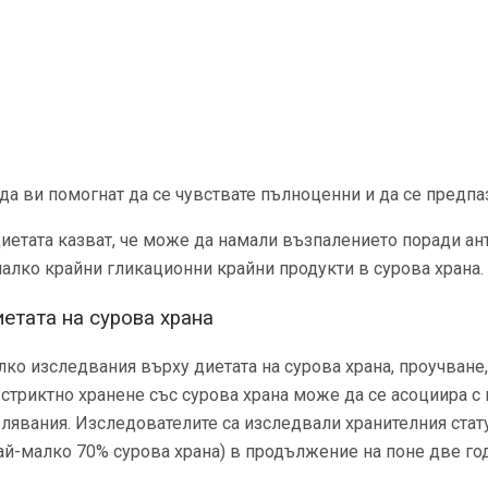
да ви помогнат да се чувствате пълноценни и да се предпаз
иетата казват, че може да намали възпалението поради ан
малко крайни гликационни крайни продукти в сурова храна.
етата на сурова храна
ко изследвания върху диетата на сурова храна, проучване
 стриктно хранене със сурова храна може да се асоциира 
лявания. Изследователите са изследвали хранителния статус
ай-малко 70% сурова храна) в продължение на поне две го