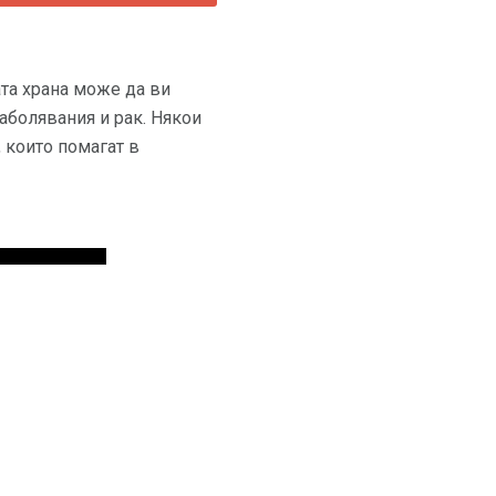
ата храна може да ви
аболявания и рак. Някои
 които помагат в