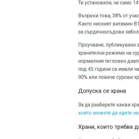
Те установили, че само 1
Въпреки това, 38% от уча
Както ниският витамин В1
за сърдечносъдови забол
Проучване, публикувано 
хранителни режими на суро
нормалния тегловен диапа
под 45 години са имали ч
90% или повече сурови хр
Допуска се храна
За да разберете какви хр
които можете да ядете на
Храни, които трябва д