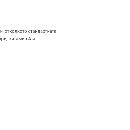
ни, отколкото стандартната
бри, витамин А и