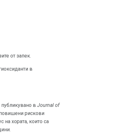
ите от запек.
тиоксиданти в
, публикувано в
Journal of
с повишени рискови
 на хората, които са
дини.