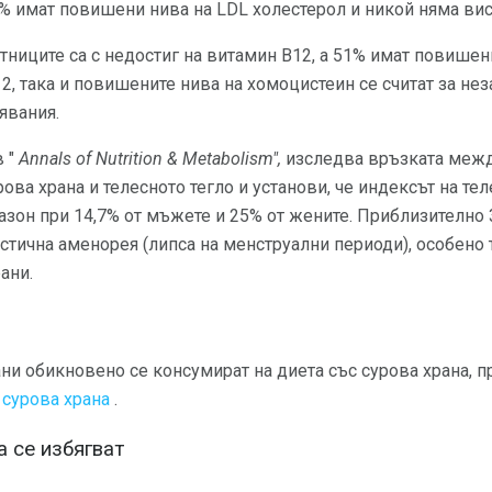
4% имат повишени нива на LDL холестерол и никой няма ви
стниците са с недостиг на витамин В12, а 51% имат повишен
2, така и повишените нива на хомоцистеин се считат за н
явания.
в "
Annals of Nutrition & Metabolism",
изследва връзката межд
ва храна и телесното тегло и установи, че индексът на тел
зон при 14,7% от мъжете и 25% от жените. Приблизително 
астична аменорея (липса на менструални периоди), особено 
ани.
ани обикновено се консумират на диета със сурова храна, 
 сурова храна
.
а се избягват