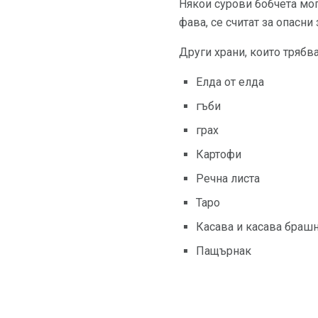
Някои сурови бобчета мога
фава, се считат за опасни 
Други храни, които трябва
Елда от елда
гъби
грах
Картофи
Речна листа
Таро
Касава и касава браш
Пащърнак