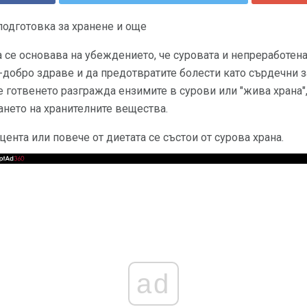
 подготовка за хранене и още
а се основава на убеждението, че суровата и непреработен
-добро здраве и да предотвратите болести като сърдечни з
е готвенето разгражда ензимите в сурови или "жива храна",
нето на хранителните вещества.
ента или повече от диетата се състои от сурова храна.
ad