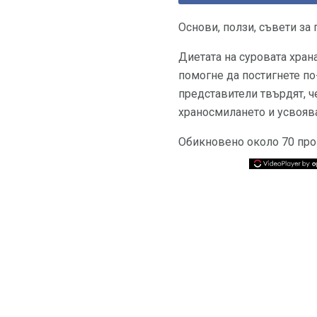
Основи, ползи, съвети за
Диетата на суровата хран
помогне да постигнете по
представители твърдят, ч
храносмилането и усвоява
Обикновено около 70 проц