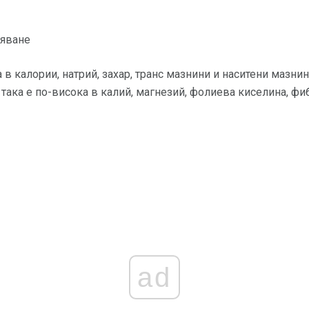
ляване
 в калории, натрий, захар, транс мазнини и наситени мазни
така е по-висока в калий, магнезий, фолиева киселина, фи
ad