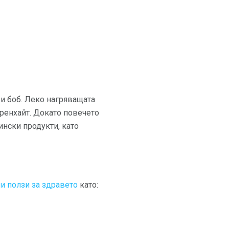
 и боб. Леко нагряващата
аренхайт. Докато повечето
ински продукти, като
и ползи за здравето
като: