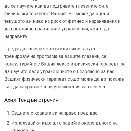
да се научите как да подгрявате глезените си, е
физически терапевт. Вашият PT може да оцени
текущото ви ниво на риск от фитнес и наранявания и
да предпише правилните упражнения, които да
направите.
Преди да започнете тази или някоя друга
тренировъчна програма за вашите глезени, се
консултирайте с Вашия лекар и физически терапевт, за
да научите дали упражнението е безопасно за вас.
Вашият физически терапевт също може да ви покаже
как да направите тези упражнения на глезена.
Ахил Тендън стречинг
Седнете с краката си направо пред вас.
Използвайки кърпа, го завийте около дъното на
краката си.