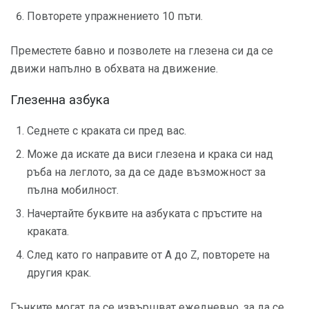
Повторете упражнението 10 пъти.
Преместете бавно и позволете на глезена си да се
движи напълно в обхвата на движение.
Глезенна азбука
Седнете с краката си пред вас.
Може да искате да виси глезена и крака си над
ръба на леглото, за да се даде възможност за
пълна мобилност.
Начертайте буквите на азбуката с пръстите на
краката.
След като го направите от A до Z, повторете на
другия крак.
Гънките могат да се извършват ежедневно, за да се