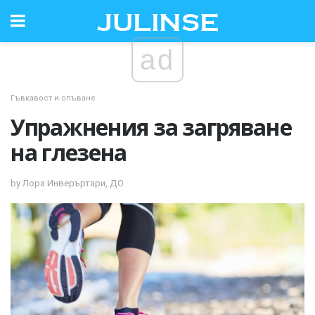
ad
Гъвкавост и опъване
Упражнения за загряване
на глезена
by Лора Инверъртари, ДО