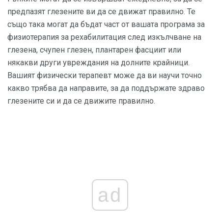
предпазят глезените ви да се движат правилно. Те
също така могат да бъдат част от вашата програма за
физиотерапия за рехабилитация след изкълчване на
глезена, счупен глезен, плантарен фасциит или
някакви други увреждания на долните крайници.
Вашият физически терапевт може да ви научи точно
какво трябва да направите, за да поддържате здраво
глезените си и да се движите правилно.
ad