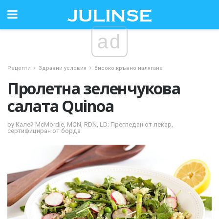
ad
Рецепти
Здравни условия
Високо кръвно налягане
Пролетна зеленчукова
салата Quinoa
by Калей McMordie, MCN, RDN, LD; Прегледан от лекар,
сертифициран от борда