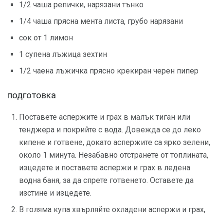
1/2 чаша репички, нарязани тънко
1/4 чаша прясна мента листа, грубо нарязани
сок от 1 лимон
1 супена лъжица зехтин
1/2 чаена лъжичка прясно крекиран черен пипер
подготовка
Поставете аспержите и грах в малък тиган или
тенджера и покрийте с вода. Довежда се до леко
кипене и готвене, докато аспержите са ярко зелени,
около 1 минута. Незабавно отстранете от топлината,
изцедете и поставете аспержи и грах в ледена
водна баня, за да спрете готвенето. Оставете да
изстине и изцедете.
В голяма купа хвърляйте охладени аспержи и грах,