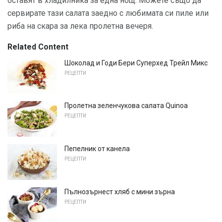
оставят в хладилника за една нощ. Можете също да
сервирате тази салата заедно с любимата си пиле или
риба на скара за лека пролетна вечеря.
Related Content
Шоколад и Годи Бери Суперхед Трейл Микс
РЕЦЕПТИ
Пролетна зеленчукова салата Quinoa
РЕЦЕПТИ
Пепелник от канела
РЕЦЕПТИ
Пълнозърнест хляб с мини зърна
РЕЦЕПТИ