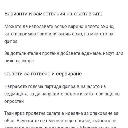
Варианти и замествания на съставките
Можете да използвате всяко варено цялото зърно,
като например Farro или кафяв ориз, на мястото на
quinoa.
За допълнителен протеин добавете едамаме, нахут или
пиле на скара.
Съвети за готвене и сервиране
Направете голяма партида quinoa в началото на
седмицата, за да направите рецепти като този още по-
опростен.
Тази ярка пролетна салата е идеална за опаковане за
обяд. Вкусовете се смесват още повече, тъй като се