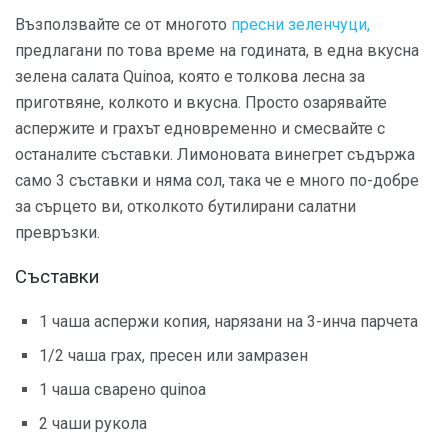
Възползвайте се от многото
пресни зеленчуци,
предлагани по това време на годината, в една вкусна
зелена салата Quinoa, която е толкова лесна за
приготвяне, колкото и вкусна. Просто озарявайте
аспержите и грахът едновременно и смесвайте с
останалите съставки. Лимоновата винегрет съдържа
само 3 съставки и няма сол, така че е много по-добре
за сърцето ви, отколкото бутилирани салатни
превръзки.
Съставки
1 чаша аспержи копия, нарязани на 3-инча парчета
1/2 чаша грах, пресен или замразен
1 чаша сварено quinoa
2 чаши рукола