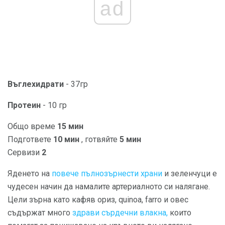
ad
Въглехидрати
- 37гр
Протеин
- 10 гр
Общо време
15 мин
Подгответе
10 мин
, готвяйте
5 мин
Сервизи
2
Яденето на
повече пълнозърнести храни
и зеленчуци е
чудесен начин да намалите артериалното си налягане.
Цели зърна като кафяв ориз, quinoa, farro и овес
съдържат много
здрави сърдечни влакна,
които