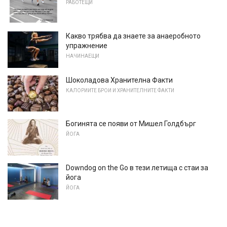
РАБОТЕЩИ
Какво трябва да знаете за анаеробното
упражнение
НАЧИНАЕЩИ
Шоколадова Хранителна Факти
КАЛОРИИТЕ БРОИ И ХРАНИТЕЛНИТЕ ФАКТИ
Богинята се появи от Мишел Голдбърг
ЙОГА
Downdog on the Go в тези летища с стаи за
йога
ЙОГА