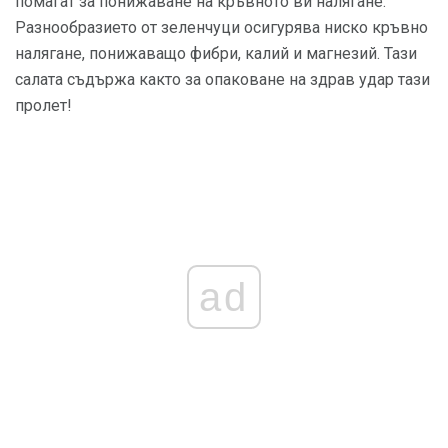
помагат за понижаване на кръвното ви налягане.
Разнообразието от зеленчуци осигурява ниско кръвно
налягане, понижаващо фибри, калий и магнезий. Тази
салата съдържа както за опаковане на здрав удар тази
пролет!
ad