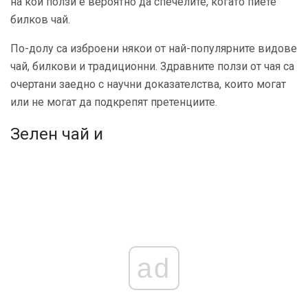
на кои ползи е вероятно да спечелите, когато пиете
билков чай.
По-долу са изброени някои от най-популярните видове
чай, билкови и традиционни. Здравните ползи от чая са
очертани заедно с научни доказателства, които могат
или не могат да подкрепят претенциите.
Зелен чай и
ad