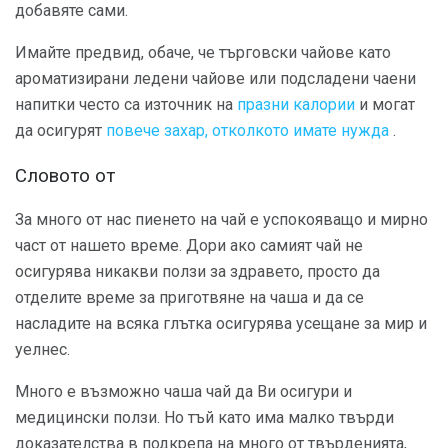
добавяте сами.
Имайте предвид, обаче, че търговски чайове като
ароматизирани ледени чайове или подсладени чаени
напитки често са източник на
празни калории
и могат
да осигурят
повече захар, отколкото имате нужда
.
Словото от
За много от нас пиенето на чай е успокояващо и мирно
част от нашето време. Дори ако самият чай не
осигурява никакви ползи за здравето, просто да
отделите време за приготвяне на чаша и да се
насладите на всяка глътка осигурява усещане за мир и
уелнес.
Много е възможно чаша чай да Ви осигури и
медицински ползи. Но тъй като има малко твърди
доказателства в подкрепа на много от твърденията,