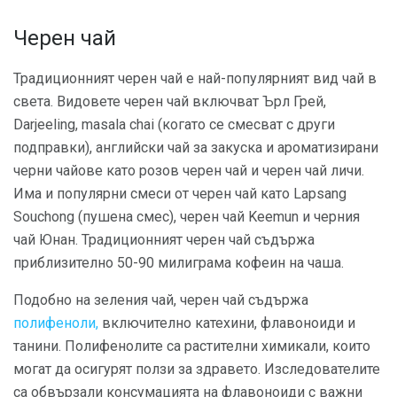
Черен чай
Традиционният черен чай е най-популярният вид чай в
света. Видовете черен чай включват Ърл Грей,
Darjeeling, masala chai (когато се смесват с други
подправки), английски чай за закуска и ароматизирани
черни чайове като розов черен чай и черен чай личи.
Има и популярни смеси от черен чай като Lapsang
Souchong (пушена смес), черен чай Keemun и черния
чай Юнан. Традиционният черен чай съдържа
приблизително 50-90 милиграма кофеин на чаша.
Подобно на зеления чай, черен чай съдържа
полифеноли,
включително катехини, флавоноиди и
танини. Полифенолите са растителни химикали, които
могат да осигурят ползи за здравето. Изследователите
са обвързали консумацията на флавоноиди с важни