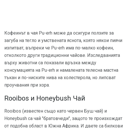
Кофеинът в чая Pu-erh може да осигури ползите за
загуба на тегло и умствената яснота, която някои пиячи
изпитват, въпреки че Pu-erh има по-малко кофеин,
отколкото други традиционни чайове. Изследванията
върху животни са показали връзка между
консумацията на Pu-erh и намалената телесна мастна
тъкан и по-ниските нива на холестерола, но липсват
проучвания при хора.
Rooibos и Honeybush Чай
Rooibos (известен също като червен Буш чай) и
Honeybush са чай "братовчеди", защото те произхождат
от подобна област в Южна Африка. И двете са билкови