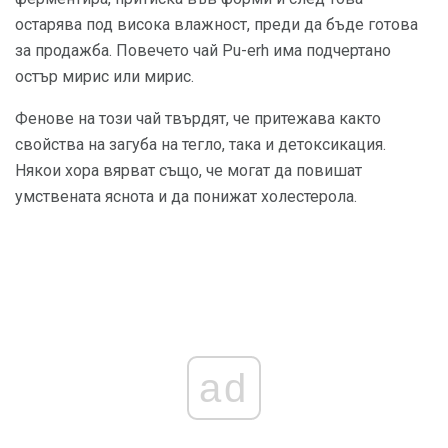
остарява под висока влажност, преди да бъде готова
за продажба. Повечето чай Pu-erh има подчертано
остър мирис или мирис.
Фенове на този чай твърдят, че притежава както
свойства на загуба на тегло, така и детоксикация.
Някои хора вярват също, че могат да повишат
умствената яснота и да понижат холестерола.
ad