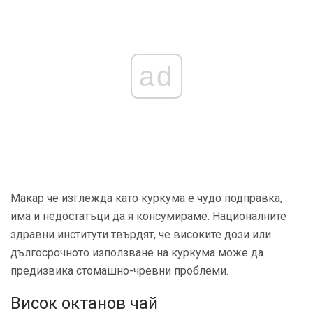
ad
Макар че изглежда като куркума е чудо подправка,
има и недостатъци да я консумираме. Националните
здравни институти твърдят, че високите дози или
дългосрочното използване на куркума може да
предизвика стомашно-чревни проблеми.
Висок октанов чай