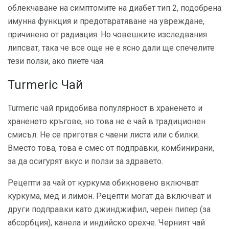
облекчаване на симптомите на диабет тип 2, подобрена
имунна функция и предотвратяване на увреждане,
причинено от радиация. Но човешките изследвания
липсват, така че все още не е ясно дали ще спечелите
тези ползи, ако пиете чая.
Turmeric Чай
Turmeric чай придобива популярност в храненето и
храненето кръгове, но това не е чай в традиционен
смисъл. Не се приготвя с чаени листа или с билки.
Вместо това, това е смес от подправки, комбинирани,
за да осигурят вкус и ползи за здравето.
Рецепти за чай от куркума обикновено включват
куркума, мед и лимон. Рецепти могат да включват и
други подправки като джинджифил, черен пипер (за
абсорбция), канела и индийско орехче. Черният чай