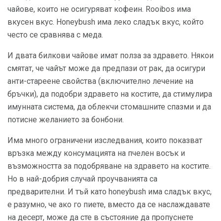
чайове, които не осигуряват кофеин. Rooibos има
вкусен вкус. Honeybush има леко сладък вкус, който
често се сравнява с меда.
И двата билкови чайове имат полза за здравето. Някои
смятат, че чайът може да предпази от рак, да осигури
анти-стареене свойства (включително лечение на
бръчки), да подобри здравето на костите, да стимулира
имунната система, да облекчи стомашните спазми и да
потисне желанието за бонбони.
Има много ограничени изследвания, които показват
връзка между консумацията на пчелен восък и
възможността за подобряване на здравето на костите.
Но в най-добрия случай проучванията са
предварителни. И тъй като honeybush има сладък вкус,
е разумно, че ако го пиете, вместо да се наслаждавате
на десерт, може да сте в състояние да пропуснете