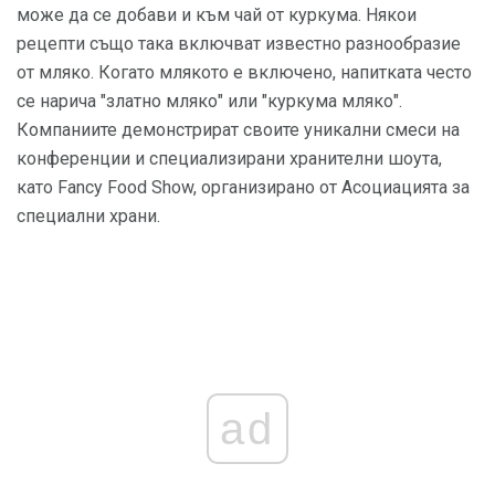
може да се добави и към чай от куркума. Някои
рецепти също така включват известно разнообразие
от мляко. Когато млякото е включено, напитката често
се нарича "златно мляко" или "куркума мляко".
Компаниите демонстрират своите уникални смеси на
конференции и специализирани хранителни шоута,
като Fancy Food Show, организирано от Асоциацията за
специални храни.
ad