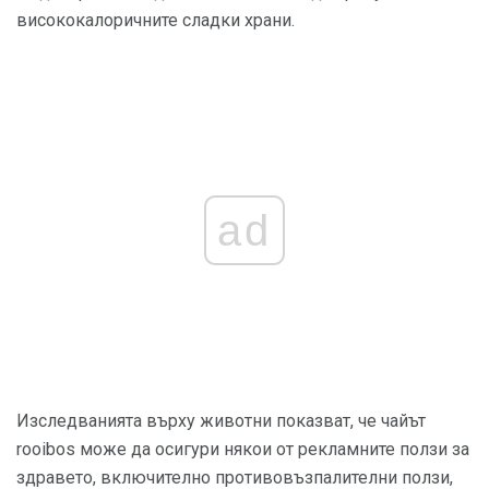
висококалоричните сладки храни.
ad
Изследванията върху животни показват, че чайът
rooibos може да осигури някои от рекламните ползи за
здравето, включително противовъзпалителни ползи,