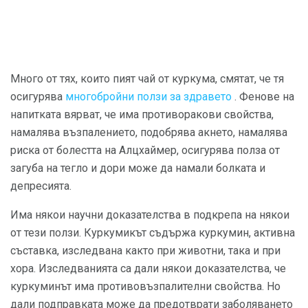
Много от тях, които пият чай от куркума, смятат, че тя
осигурява
многобройни ползи за здравето
. Фенове на
напитката вярват, че има противоракови свойства,
намалява възпалението, подобрява акнето, намалява
риска от болестта на Алцхаймер, осигурява полза от
загуба на тегло и дори може да намали болката и
депресията.
Има някои научни доказателства в подкрепа на някои
от тези ползи. Куркумикът съдържа куркумин, активна
съставка, изследвана както при животни, така и при
хора. Изследванията са дали някои доказателства, че
куркуминът има противовъзпалителни свойства. Но
дали подправката може да предотврати заболяването