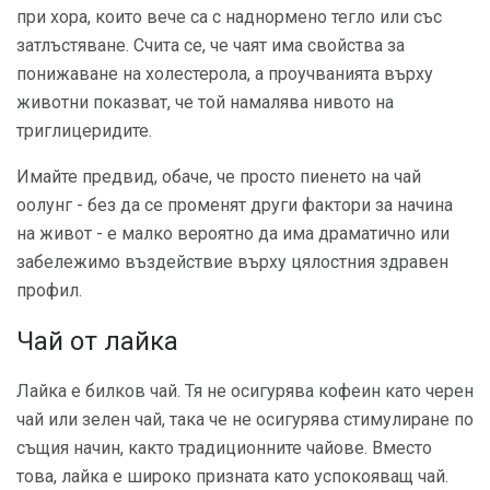
при хора, които вече са с наднормено тегло или със
затлъстяване. Счита се, че чаят има свойства за
понижаване на холестерола, а проучванията върху
животни показват, че той намалява нивото на
триглицеридите.
Имайте предвид, обаче, че просто пиенето на чай
оолунг - без да се променят други фактори за начина
на живот - е малко вероятно да има драматично или
забележимо въздействие върху цялостния здравен
профил.
Чай от лайка
Лайка е билков чай. Тя не осигурява кофеин като черен
чай или зелен чай, така че не осигурява стимулиране по
същия начин, както традиционните чайове. Вместо
това, лайка е широко призната като успокояващ чай.