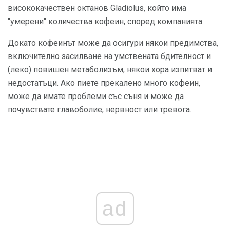
висококачествен октанов Gladiolus, който има
"умерени" количества кофеин, според компанията.
Докато кофеинът може да осигури някои предимства,
включително засилване на умствената бдителност и
(леко) повишен метаболизъм, някои хора изпитват и
недостатъци. Ако пиете прекалено много кофеин,
може да имате проблеми със съня и може да
почувствате главоболие, нервност или тревога.
ad