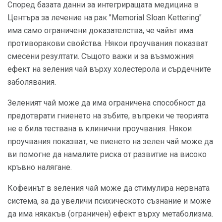
Според базата данни за интегриращата медицина в
Центъра за лечение на рак "Memorial Sloan Kettering"
има само ограничени доказателства, че чайът има
противоракови свойства. Някои проучвания показват
смесени резултати. Същото важи и за възможния
ефект на зеления чай върху холестерола и сърдечните
заболявания.
Зеленият чай може да има ограничена способност да
предотврати гниенето на зъбите, въпреки че теорията
не е била тествана в клинични проучвания. Някои
проучвания показват, че пиенето на зелен чай може да
ви помогне да намалите риска от развитие на високо
кръвно налягане.
Кофеинът в зеления чай може да стимулира нервната
система, за да увеличи психическото съзнание и може
да има някакъв (ограничен) ефект върху метаболизма.