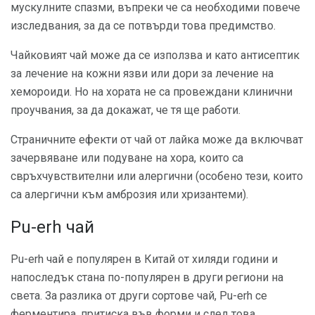
мускулните спазми, въпреки че са необходими повече
изследвания, за да се потвърди това предимство.
Чайковият чай може да се използва и като антисептик
за лечение на кожни язви или дори за лечение на
хемороиди. Но на хората не са провеждани клинични
проучвания, за да докажат, че тя ще работи.
Страничните ефекти от чай от лайка може да включват
зачервяване или подуване на хора, които са
свръхчувствителни или алергични (особено тези, които
са алергични към амброзия или хризантеми).
Pu-erh чай
Pu-erh чай е популярен в Китай от хиляди години и
напоследък стана по-популярен в други региони на
света. За разлика от други сортове чай, Pu-erh се
ферментира, притиска във форми и след това