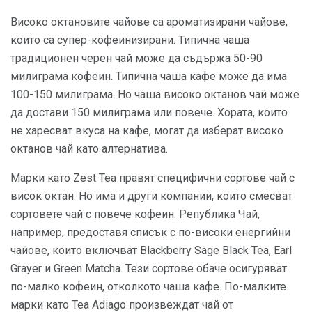
Високо октановите чайове са ароматизирани чайове,
които са супер-кофеинизирани. Типична чаша
традиционен черен чай може да съдържа 50-90
милиграма кофеин. Типична чаша кафе може да има
100-150 милиграма. Но чаша високо октанов чай ​​може
да достави 150 милиграма или повече. Хората, които
не харесват вкуса на кафе, могат да изберат високо
октанов чай ​​като алтернатива.
Марки като Zest Tea правят специфични сортове чай с
висок октан. Но има и други компании, които смесват
сортовете чай с повече кофеин. Република Чай,
например, предоставя списък с по-високи енергийни
чайове, които включват Blackberry Sage Black Tea, Earl
Grayer и Green Matcha. Тези сортове обаче осигуряват
по-малко кофеин, отколкото чаша кафе. По-малките
марки като Tea Adiago произвеждат чай от