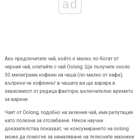
ad
Ако предпочитате чай, който е малко по-богат от
черния чай, опитайте с чай Oolong. Ще получите около
30 милиграма кофеин на чаша (по-малко от кафе),
въпреки че кофеинът в чашата ви ще варира в
зависимост от редица фактори, включително времето
за варене.
Чаят от Oolong, подобно на зеления чай, има репутация
като полезна за отслабване. Някои научни
доказателства показват, че консумирането на oolong
може да помогне за намаляване на телесните мазнини