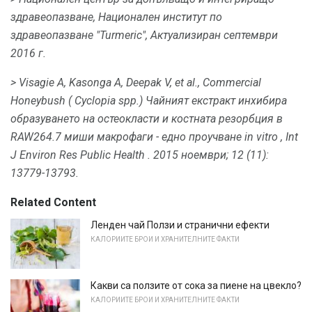
здравеопазване, Национален институт по
здравеопазване "Turmeric", Актуализиран септември
2016 г.
> Visagie A, Kasonga A, Deepak V, et al., Commercial
Honeybush (
Cyclopia
spp.) Чайният екстракт инхибира
образуването на остеокласти и костната резорбция в
RAW264.7 миши макрофаги - едно проучване
in vitro
,
Int
J Environ Res Public Health
.
2015 ноември;
12 (11):
13779-13793.
Related Content
Ленден чай Ползи и странични ефекти
КАЛОРИИТЕ БРОИ И ХРАНИТЕЛНИТЕ ФАКТИ
Какви са ползите от сока за пиене на цвекло?
КАЛОРИИТЕ БРОИ И ХРАНИТЕЛНИТЕ ФАКТИ