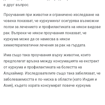
е друг въпрос.
Проучвания при животни и ограничено изследване на
човека показват, че куркуминът осигурява възможни
ползи за лечението и профилактиката на някои видове
рак. Въпреки че някои проучвания показват, че
куркума може да се намесва в някои
химиотерапевтични лечения за рак на гърдата.
Има също така проучвания върху животни, които
предполагат връзка между консумацията на екстракт
от куркума и профилактиката на болестта на
Алцхаймер. Изследователите също така забелязват, че
заболеваемостта е по-ниска в области (като Индия и
Азия), където хората консумират повече куркума.