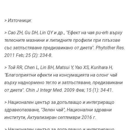
> Източници:
> Cao ZH, Gu DH, Lin QY и др., "Ефект на чая pu-erh върху
телесните мазнини и липидните профили при плъхове
със затлъстяване предизвикано от диета".
Phytother Res.
2011 Feb; 25 (2): 234-8.
> Той RR, Chen L, Lin BH, Matsui Y, Yao XS, Kurihara H,
"Благоприятни ефекти на консумацията на олонг чай
върху наднормено тегло и затлъстяване, предизвикани
от диета".
Chin J Integr Med.
2009 Фев; 15 (1): 34-41.
> Национален център за допълващо и интегриращо
здравеопазване, "Зелен чай", Национални здравни
институти, Актуализиран септември 2016 г.
> Национален център за допълващо и интегриращо