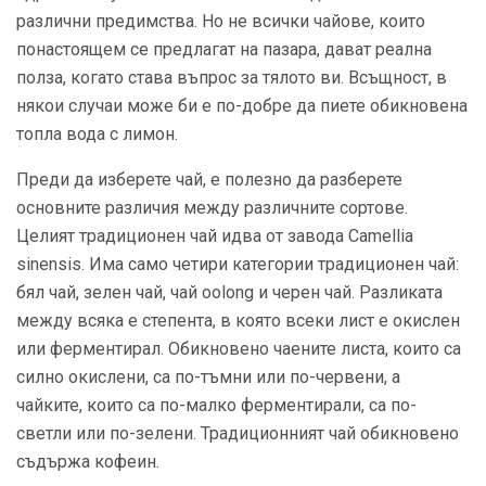
различни предимства. Но не всички чайове, които
понастоящем се предлагат на пазара, дават реална
полза, когато става въпрос за тялото ви. Всъщност, в
някои случаи може би е по-добре да пиете обикновена
топла вода с лимон.
Преди да изберете чай, е полезно да разберете
основните различия между различните сортове.
Целият традиционен чай идва от завода Camellia
sinensis. Има само четири категории традиционен чай:
бял чай, зелен чай, чай oolong и черен чай. Разликата
между всяка е степента, в която всеки лист е окислен
или ферментирал. Обикновено чаените листа, които са
силно окислени, са по-тъмни или по-червени, а
чайките, които са по-малко ферментирали, са по-
светли или по-зелени. Традиционният чай обикновено
съдържа кофеин.