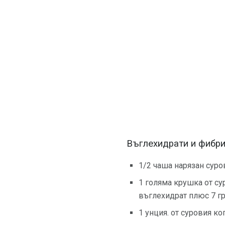
Въглехидрати и фибр
1/2 чаша нарязан суро
1 голяма крушка от су
въглехидрат плюс 7 г
1 унция. от суровия к