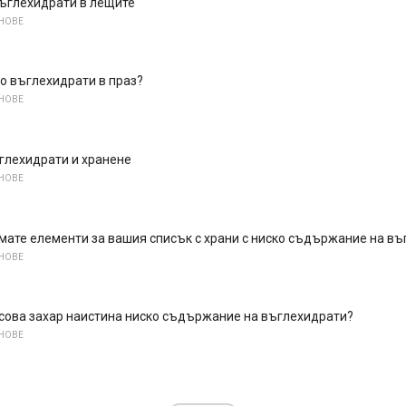
въглехидрати в лещите
НОВЕ
о въглехидрати в праз?
НОВЕ
глехидрати и хранене
НОВЕ
мате елементи за вашия списък с храни с ниско съдържание на в
НОВЕ
сова захар наистина ниско съдържание на въглехидрати?
НОВЕ