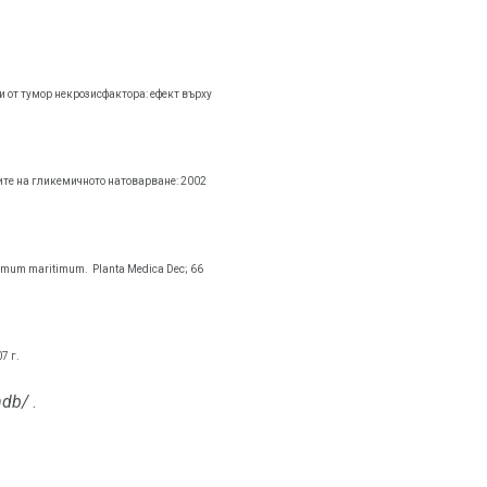
и от тумор некрозисфактора: ефект върху
ите на гликемичното натоварване: 2002
thmum maritimum.
Planta Medica Dec; 66
7 г.
ndb/
.