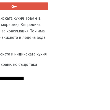
нската кухня. Това е в
 моркови). Въпреки че
и за консумация. Той има
 накиснете в ледена вода
ската и индийската кухня.
храни, но също така