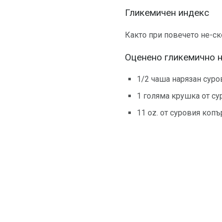
Гликемичен индекс
Както при повечето не-ск
Оценено гликемично 
1/2 чаша нарязан суро
1 голяма крушка от су
11 oz. от суровия копър