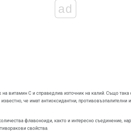
ad
к на витамин С и справедлив източник на калий. Също так
 известно, че имат антиоксидантни, противовъзпалителни 
количества флавоноиди, както и интересно съединение, на
тиворакови свойства.