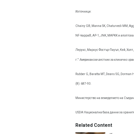
Източници:
Chainy GB, Manna SK, Chaturvedi MM, Ag
NF-kappaB, АР-1, JNK, MAPKK и апоптоза
Лерукс, Маркус Фостър-Пауъл, Кей, Холт
г."
Американски вестник за клинично хра
Rubber G, Baratta МТ, Deans SG, Dorman 
(8): 687-93.
Министерство на земеделието на Съеди
USDA Национална база данни за храните
Related Content