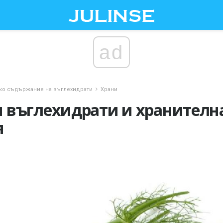
ad
ко съдържание на въглехидрати
Храни
 въглехидрати и хранителн
я