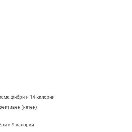
рама фибри и 14 калории
фективен (нетен)
бри и 9 калории