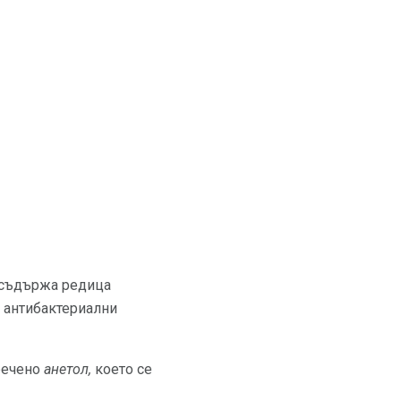
а съдържа редица
и антибактериални
речено
анетол,
което се