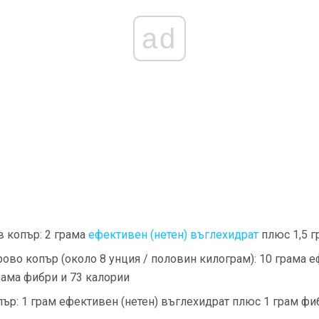
ad
и
в копър: 2 грама
ефективен (нетен) въглехидрат
плюс 1,5 г
рово копър (около 8 унция / половин килограм): 10 грама е
рама фибри и 73 калории
опър: 1 грам ефективен (нетен) въглехидрат плюс 1 грам фи