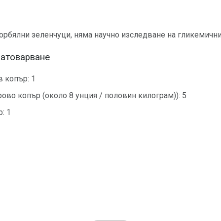
орбялни зеленчуци, няма научно изследване на гликемични
натоварване
в копър: 1
рово копър (около 8 унция / половин килограм)): 5
: 1