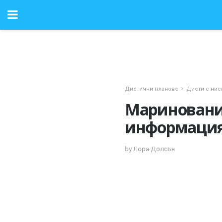
Диетични планове
Диети с нис
Мариновани
информаци
by Лора Долсън