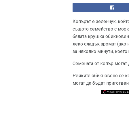
Копърът е зеленчук, койт
същото семейство с морко
бялата крушка обикновено 
леко сладък аромат (ако 
за няколко минути, което
Семената от копър могат 
Рейките обикновено се ко
могат да бъдат приготвен