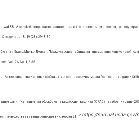
garwal BB.
Anethole блокира както ранните, така и късните клетъчни отговори, трансдуциран
.
Oncogene Jun 8; 19 (25): 2943-50.
, Сузана и Бранд Милър, Джанет.
"Международна таблица на гликемичния индекс и стойност
нене
.
Vol.
76, No. 1, 5-56.
HJ.
Антиоксидантна и антимикробна активност на етерични масла Foeniculum vulgare и Cri
нените щати.
"Капацитет на абсорбция на кислороден радикал (ORAC) на избрани храни - 200
> https://ndb.nal.usda.gov/
лните вещества за стандартни справки, версия 21.