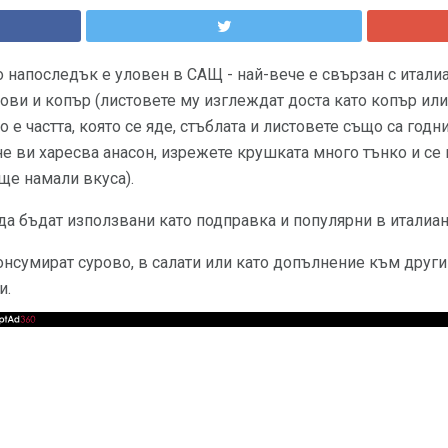
о напоследък е уловен в САЩ - най-вече е свързан с италиа
ви и копър (листовете му изглеждат доста като копър или
е частта, която се яде, стъблата и листовете също са годн
не ви харесва анасон, изрежете крушката много тънко и се
 ще намали вкуса).
да бъдат използвани като подправка и популярни в италиан
нсумират сурово, в салати или като допълнение към други 
и.