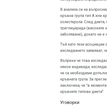
В анализа си на въпросни
кръвна група тип А или к
холестерола. След диета, 
триглицериди (високите н
заболяване), докато не е 
Тъй като тези асоциации 
изследването заявяват, ч
Въпреки че това изследва
някои индивиди, изследв
че са необходими допълни
кръвната група. За прегл
заключиха, че "в момента
кръвните типове диети".
Уговорки