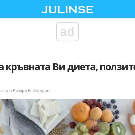
ad
а кръвната Ви диета, ползит
 от д-р Ричард Н. Фогорос