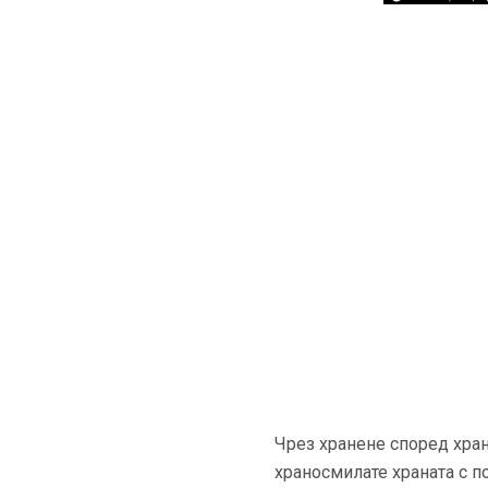
Чрез хранене според хран
храносмилате храната с п