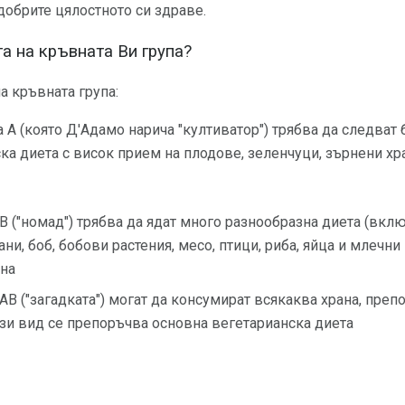
одобрите цялостното си здраве.
а на кръвната Ви група?
а кръвната група:
 А (която Д'Адамо нарича "култиватор") трябва да следват 
а диета с висок прием на плодове, зеленчуци, зърнени хра
 B ("номад") трябва да ядат много разнообразна диета (вкл
ни, боб, бобови растения, месо, птици, риба, яйца и млечни 
ена
 AB ("загадката") могат да консумират всякаква храна, пре
този вид се препоръчва основна вегетарианска диета