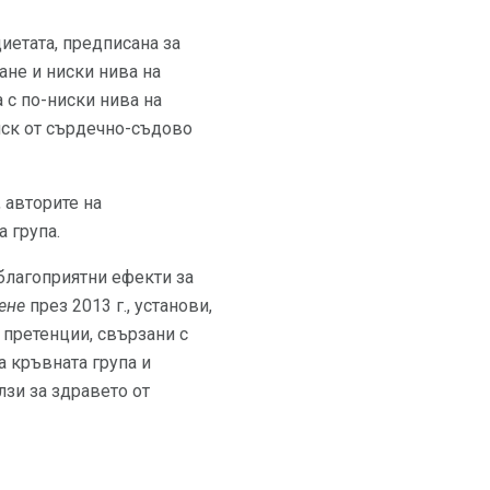
диетата, предписана за
ане и ниски нива на
а с по-ниски нива на
иск от сърдечно-съдово
 авторите на
а група.
благоприятни ефекти за
ене
през 2013 г., установи,
 претенции, свързани с
а кръвната група и
лзи за здравето от