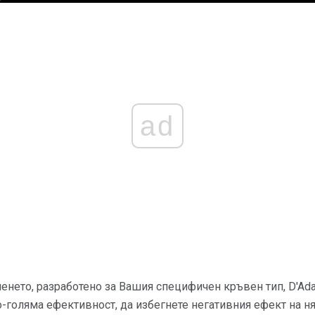
ad
енето, разработено за Вашия специфичен кръвен тип, D'Ad
о-голяма ефективност, да избегнете негативния ефект на н