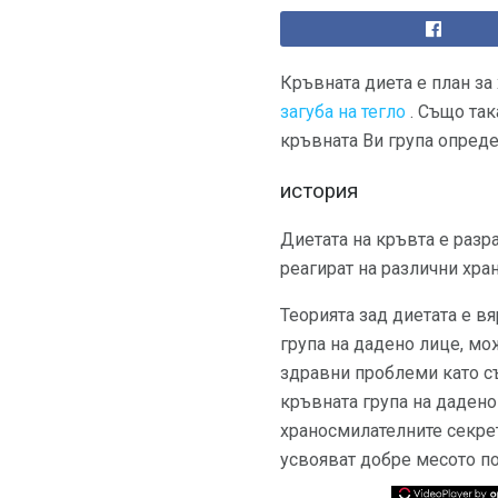
Кръвната диета е план за
загуба на тегло
. Също так
кръвната Ви група опреде
история
Диетата на кръвта е разра
реагират на различни хра
Теорията зад диетата е вя
група на дадено лице, мо
здравни проблеми като съ
кръвната група на дадено
храносмилателните секрет
усвояват добре месото п