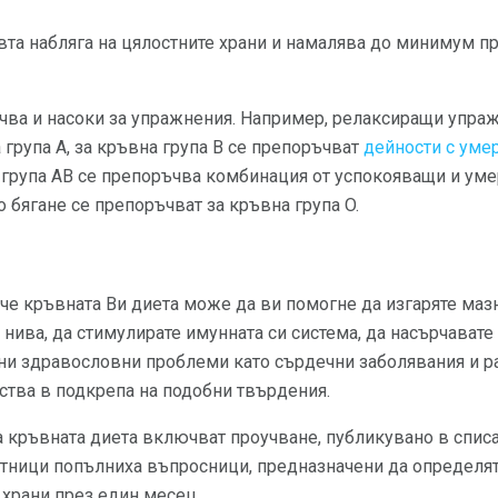
ъвта набляга на цялостните храни и намалява до минимум п
ва и насоки за упражнения. Например, релаксиращи упражн
 група А, за кръвна група B се препоръчват
дейности с уме
а група AB се препоръчва комбинация от успокояващи и ум
 бягане се препоръчват за кръвна група O.
че кръвната Ви диета може да ви помогне да изгаряте маз
нива, да стимулирате имунната си система, да насърчавате 
зни здравословни проблеми като сърдечни заболявания и р
ства в подкрепа на подобни твърдения.
а кръвната диета включват проучване, публикувано в спис
стници попълниха въпросници, предназначени да определят
храни през един месец.