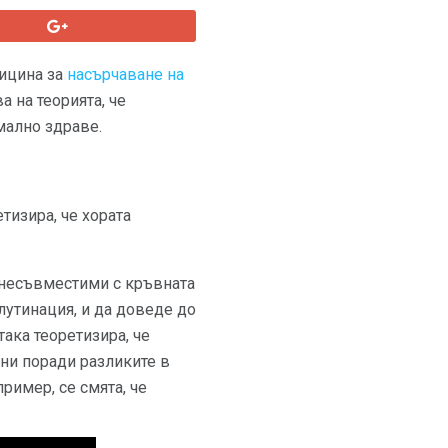
дицина за
насърчаване на
а на теорията, че
мално здраве.
тизира, че хората
са несъвместими с кръвната
лутинация, и да доведе до
ака теоретизира, че
ани поради разликите в
ример, се смята, че