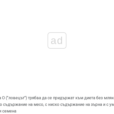
ad
 О ("ловецът") трябва да се придържат към диета без мля
о съдържание на месо, с ниско съдържание на зърна и с у
 и семена