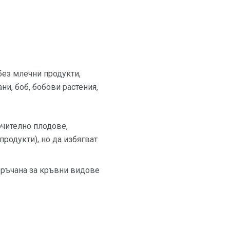
без млечни продукти,
ни, боб, бобови растения,
ючително плодове,
продукти), но да избягват
поръчана за кръвни видове