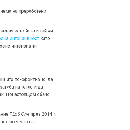
риема на преработени
ения като йога и тай чи
рена интензивност
като
ерено интензивни
нините по-ефективно, да
загуба на тегло и да
ак. Понастоящем обаче
ание
PLoS One
през 2014 г.
 колко често са