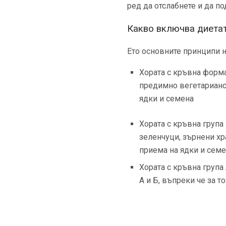
ред да отслабнете и да п
Какво включва диетат
Ето основните принципи н
Хората с кръвна форма
предимно вегетарианск
ядки и семена
Хората с кръвна група
зеленчуци, зърнени хра
приема на ядки и сем
Хората с кръвна група
А и Б, въпреки че за 