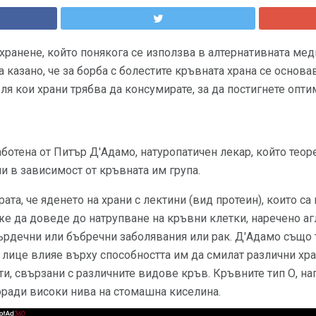
 хранене, който понякога се използва в алтернативната ме
а казано, че за борба с болестите кръвната храна се основав
ля кои храни трябва да консумирате, за да постигнете опти
ботена от Питър Д'Адамо, натуропатичен лекар, който теоре
ни в зависимост от кръвната им група.
рата, че яденето на храни с лектини (вид протеин), които 
же да доведе до натрупване на кръвни клетки, наречено аг
рдечни или бъбречни заболявания или рак. Д'Адамо също т
 лице влияе върху способността им да смилат различни хр
и, свързани с различните видове кръв. Кръвните тип О, нап
оради високи нива на стомашна киселина.