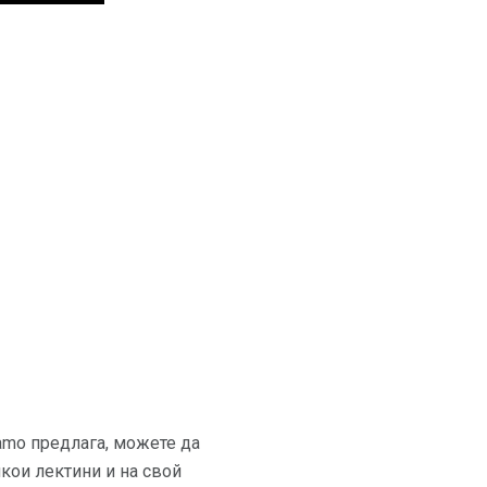
amo предлага, можете да
якои лектини и на свой