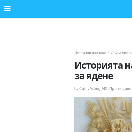
Диетични планове
Други диети
Историята н
за ядене
by Cathy Wong, ND; Прегледано