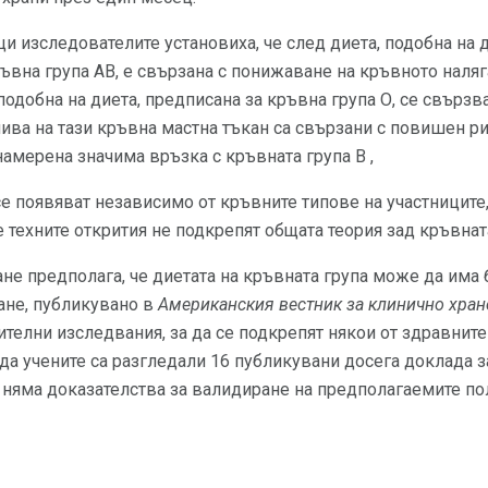
ци изследователите установиха, че след диета, подобна на 
ръвна група AB, е свързана с понижаване на кръвното наляг
подобна на диета, предписана за кръвна група О, се свързв
ива на тази кръвна мастна тъкан са свързани с повишен р
намерена значима връзка с кръвната група B ,
се появяват независимо от кръвните типове на участниците,
е техните открития не подкрепят общата теория зад кръвнат
не предполага, че диетата на кръвната група може да има 
ане, публикувано в
Американския вестник за клинично хран
телни изследвания, за да се подкрепят някои от здравните
еда учените са разгледали 16 публикувани досега доклада з
 няма доказателства за валидиране на предполагаемите по