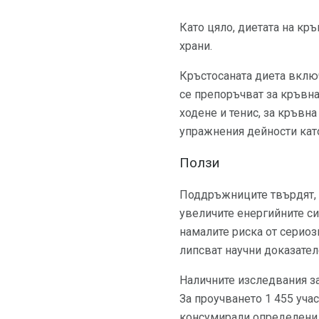
Като цяло, диетата на кр
храни.
Кръстосаната диета включ
се препоръчват за кръвна
ходене и тенис, за кръвн
упражнения дейности като
Ползи
Поддръжниците твърдят, 
увеличите енергийните си 
намалите риска от серио
липсват научни доказател
Наличните изследвания з
За проучването 1 455 уча
консумирали определени 