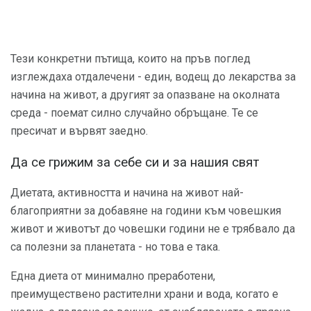
Тези конкретни пътища, които на пръв поглед
изглеждаха отдалечени - един, водещ до лекарства за
начина на живот, а другият за опазване на околната
среда - поемат силно случайно обръщане. Те се
пресичат и вървят заедно.
Да се ​​грижим за себе си и за нашия свят
Диетата, активността и начина на живот най-
благоприятни за добавяне на години към човешкия
живот и животът до човешки години не е трябвало да
са полезни за планетата - но това е така.
Една диета от минимално преработени,
преимуществено растителни храни и вода, когато е