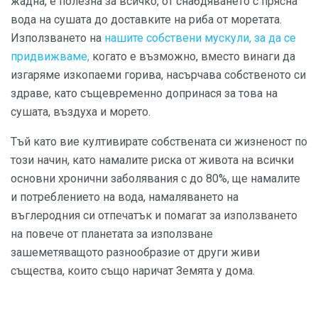
жадна, е полезна за всичко, от снабдяването с прясна
вода на сушата до доставките на риба от моретата.
Използването на
нашите собствени мускули, за да се
придвижваме,
когато е възможно, вместо винаги да
изгаряме изкопаеми горива, насърчава собственото си
здраве, като същевременно допринася за това на
сушата, въздуха и морето.
Тъй като вие култивирате собствената си жизненост по
този начин, като намалите риска от живота на всички
основни хронични заболявания с до 80%, ще намалите
и потреблението на вода, намаляването на
въглеродния си отпечатък и помагат за използването
на повече от планетата за използване
зашеметяващото разнообразие от други живи
същества, които също наричат ​​Земята у дома.