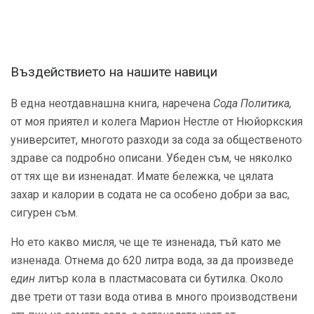
Въздействието на нашите навици
В една неотдавнашна книга, наречена
Сода Политика,
от моя приятел и колега Марион Нестле от Нюйоркския
университет, многото разходи за сода за общественото
здраве са подробно описани. Убеден съм, че няколко
от тях ще ви изненадат. Имате бележка, че цялата
захар и калории в содата не са особено добри за вас,
сигурен съм.
Но ето какво мисля, че ще те изненада, тъй като ме
изненада. Отнема до 620 литра вода, за да произведе
един
литър кола в пластмасовата си бутилка. Около
две трети от тази вода отива в много производствени