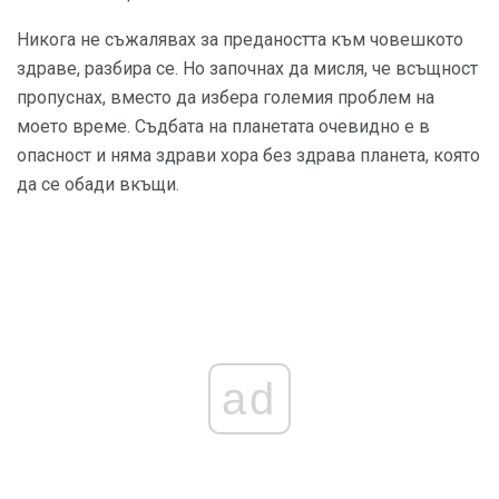
Никога не съжалявах за предаността към човешкото
здраве, разбира се. Но започнах да мисля, че всъщност
пропуснах, вместо да избера големия проблем на
моето време. Съдбата на планетата очевидно е в
опасност и няма здрави хора без здрава планета, която
да се обади вкъщи.
ad