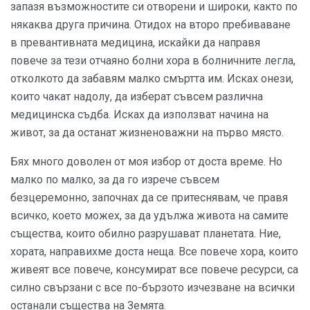
запазя възможностите си отворени и широки, както по
някаква друга причина. Отидох на второ пребиваване
в превантивната медицина, искайки да направя
повече за тези отчаяно болни хора в болничните легла,
отколкото да забавям малко смъртта им. Исках онези,
които чакат надолу, да изберат съвсем различна
медицинска съдба. Исках да използват начина на
живот, за да останат жизненоважни на първо място.
Бях много доволен от моя избор от доста време. Но
малко по малко, за да го изрече съвсем
безцеремонно, започнах да се притеснявам, че правя
всичко, което можех, за да удължа живота на самите
същества, които обилно разрушават планетата. Ние,
хората, направихме доста неща. Все повече хора, които
живеят все повече, консумират все повече ресурси, са
силно свързани с все по-бързото изчезване на всички
останали същества на Земята.