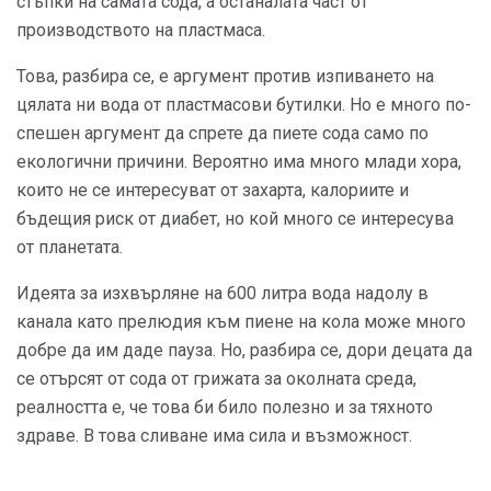
стъпки на самата сода, а останалата част от
производството на пластмаса.
Това, разбира се, е аргумент против изпиването на
цялата ни вода от пластмасови бутилки. Но е много по-
спешен аргумент да спрете да пиете сода само по
екологични причини. Вероятно има много млади хора,
които не се интересуват от захарта, калориите и
бъдещия риск от диабет, но кой много се интересува
от планетата.
Идеята за изхвърляне на 600 литра вода надолу в
канала като прелюдия към пиене на кола може много
добре да им даде пауза. Но, разбира се, дори децата да
се отърсят от сода от грижата за околната среда,
реалността е, че това би било полезно и за тяхното
здраве. В това сливане има сила и възможност.