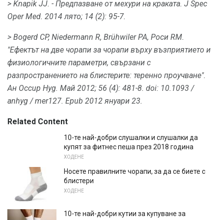
> Knapik JJ.
- Предпазване от мехури на краката.
J Spec
Oper Med.
2014 лято; 14 (2): 95-7.
> Bogerd CP, Niedermann R, Brühwiler PA, Роси RM.
"Ефектът на две чорапи за чорапи върху възприятието и
физиологичните параметри, свързани с
разпространението на блистерите: теренно проучване".
Ан Occup Hyg.
Май 2012; 56 (4): 481-8.
doi: 10.1093 /
anhyg / mer127.
Epub 2012 януари 23.
Related Content
10-те най-добри слушалки и слушалки да
купят за фитнес пеша през 2018 година
ХОДЕНЕ
Носете правилните чорапи, за да се биете с
блистери
ХОДЕНЕ
10-те най-добри кутии за купуване за