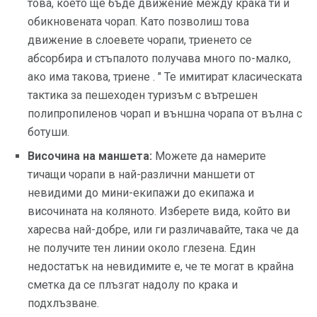
това, което ще бъде движение между крака ти и
обикновената чорап. Като позволиш това
движение в слоевете чорапи, триенето се
абсорбира и стъпалото получава много по-малко,
ако има такова, триене . " Те имитират класическата
тактика за пешеходен туризъм с вътрешен
полипропиленов чорап и външна чорапа от вълна с
ботуши.
Височина на маншета:
Можете да намерите
тичащи чорапи в най-различни маншети от
невидими до мини-екипажи до екипажа и
височината на коляното. Изберете вида, който ви
харесва най-добре, или ги различавайте, така че да
не получите тен линии около глезена. Един
недостатък на невидимите е, че те могат в крайна
сметка да се плъзгат надолу по крака и
подхлъзване.