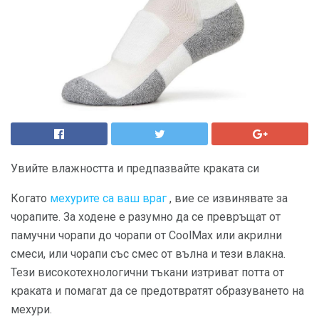
Увийте влажността и предпазвайте краката си
Когато
мехурите са ваш враг
, вие се извинявате за
чорапите. За ходене е разумно да се превръщат от
памучни чорапи до чорапи от CoolMax или акрилни
смеси, или чорапи със смес от вълна и тези влакна.
Тези високотехнологични тъкани изтриват потта от
краката и помагат да се предотвратят образуването на
мехури.