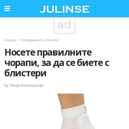
ad
Ходене
Оборудване и облекло
Носете правилните
чорапи, за да се биете с
блистери
by Уенди Бъмгарднер