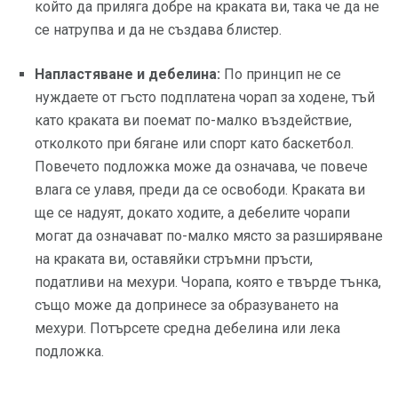
който да приляга добре на краката ви, така че да не
се натрупва и да не създава блистер.
Напластяване и дебелина:
По принцип не се
нуждаете от гъсто подплатена чорап за ходене, тъй
като краката ви поемат по-малко въздействие,
отколкото при бягане или спорт като баскетбол.
Повечето подложка може да означава, че повече
влага се улавя, преди да се освободи. Краката ви
ще се надуят, докато ходите, а дебелите чорапи
могат да означават по-малко място за разширяване
на краката ви, оставяйки стръмни пръсти,
податливи на мехури. Чорапа, която е твърде тънка,
също може да допринесе за образуването на
мехури. Потърсете средна дебелина или лека
подложка.