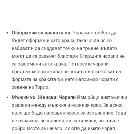
Оформени за краката си:
Чорапите трябва да
бъдат оформени като крака, така че да не се
набиват и да създават точки на триене, където
могат да се развият блистери. Старшите чорапи не
са оформени като крака. Потърсете чорапи,
предназначени за ходене, които съответстват на
формата на краката ви, като например чорапи с
ходене на Торло.
Мъжки vs. Женски: Чорапи
Има общо анатомични
разлики между мъжкия и мъжкия крак. За всяко
поло ще бъде направен чорап за изпълнение. Това
не означава, че краката ви са типични, но това е
добро място за начало. Искате да имате чорап,