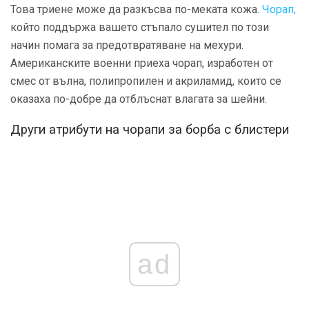
Това триене може да разкъсва по-меката кожа.
Чорап,
който поддържа вашето стъпало сушител по този
начин помага за предотвратяване на мехури.
Американските военни приеха чорап, изработен от
смес от вълна, полипропилен и акриламид, които се
оказаха по-добре да отблъснат влагата за шейни.
Други атрибути на чорапи за борба с блистери
ad