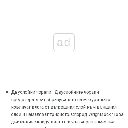
ad
Двуслойни чорапи
:
Двуслойните чорапи
предотвратяват образуването на мехури, като
извличат влага от вътрешния слой към външния
слой и намаляват триенето. Според Wrightsock "Това
движение между двата слоя на чорап замества