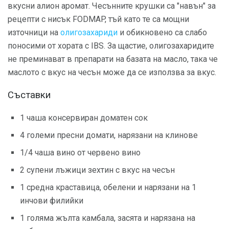
вкусни алион аромат. Чесънните крушки са "навън" за
рецепти с нисък FODMAP, тъй като те са мощни
източници на
олигозахариди
и обикновено са слабо
поносими от хората с IBS. За щастие, олигозахаридите
не преминават в препарати на базата на масло, така че
маслото с вкус на чесън може да се използва за вкус.
Съставки
1 чаша консервиран доматен сок
4 големи пресни домати, нарязани на клинове
1/4 чаша вино от червено вино
2 супени лъжици зехтин с вкус на чесън
1 средна краставица, обелени и нарязани на 1
инчови филийки
1 голяма жълта камбала, засята и нарязана на