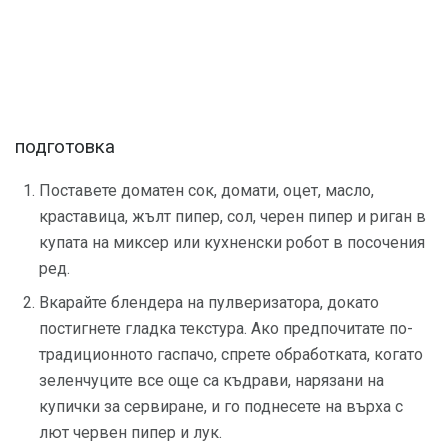
подготовка
Поставете доматен сок, домати, оцет, масло,
краставица, жълт пипер, сол, черен пипер и риган в
купата на миксер или кухненски робот в посочения
ред.
Вкарайте блендера на пулверизатора, докато
постигнете гладка текстура. Ако предпочитате по-
традиционното гаспачо, спрете обработката, когато
зеленчуците все още са къдрави, нарязани на
купички за сервиране, и го поднесете на върха с
лют червен пипер и лук.