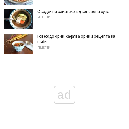
Сърдечна азиатско-вдъхновена супа
РЕЦЕПТИ
Говеждо ориз, кафява ориз и рецепта за
гъби
РЕЦЕПТИ
ad