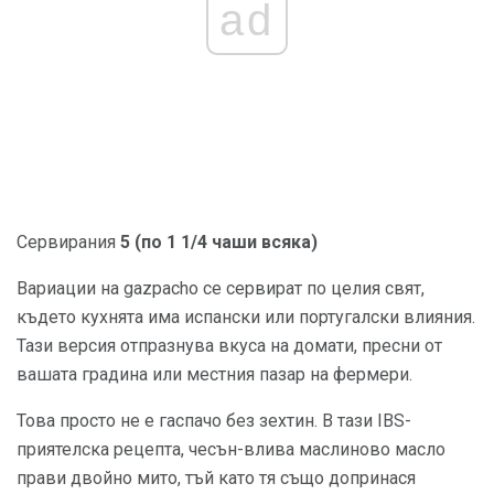
ad
Сервирания
5 (по 1 1/4 чаши всяка)
Вариации на gazpacho се сервират по целия свят,
където кухнята има испански или португалски влияния.
Тази версия отпразнува вкуса на домати, пресни от
вашата градина или местния пазар на фермери.
Това просто не е гаспачо без зехтин. В тази IBS-
приятелска рецепта, чесън-влива маслиново масло
прави двойно мито, тъй като тя също допринася