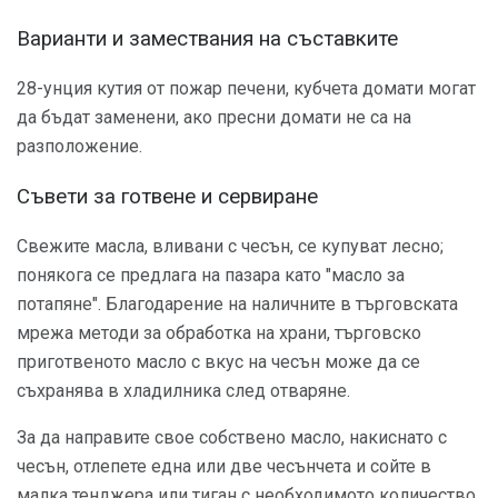
Варианти и замествания на съставките
28-унция кутия от пожар печени, кубчета домати могат
да бъдат заменени, ако пресни домати не са на
разположение.
Съвети за готвене и сервиране
Свежите масла, вливани с чесън, се купуват лесно;
понякога се предлага на пазара като "масло за
потапяне". Благодарение на наличните в търговската
мрежа методи за обработка на храни, търговско
приготвеното масло с вкус на чесън може да се
съхранява в хладилника след отваряне.
За да направите свое собствено масло, накиснато с
чесън, отлепете една или две чесънчета и сойте в
малка тенджера или тиган с необходимото количество