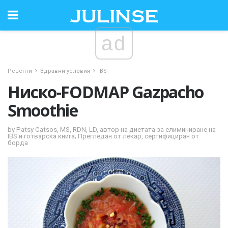
ad
Рецепти
Здравни условия
IBS
Ниско-FODMAP Gazpacho
Smoothie
by Patsy Catsos, MS, RDN, LD, автор на диетата за елиминиране на
IBS и готварска книга; Прегледан от лекар, сертифициран от
борда