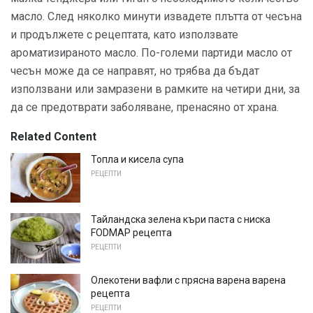
масло. След няколко минути извадете плътта от чесъна
и продължете с рецептата, като използвате
ароматизираното масло. По-големи партиди масло от
чесън може да се направят, но трябва да бъдат
използвани или замразени в рамките на четири дни, за
да се предотврати заболяване, пренасяно от храна.
Related Content
Топла и кисела супа
РЕЦЕПТИ
Тайландска зелена къри паста с ниска
FODMAP рецепта
РЕЦЕПТИ
Олекотени вафли с прясна варена варена
рецепта
РЕЦЕПТИ