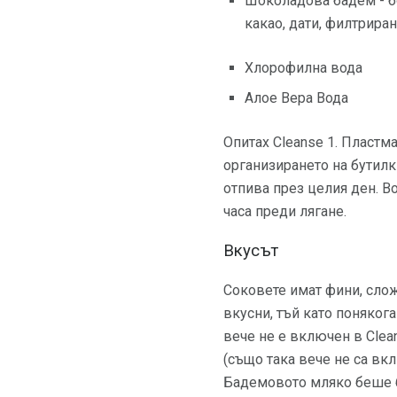
Шоколадова бадем - б
какао, дати, филтриран
Хлорофилна вода
Алое Вера Вода
Опитах Cleanse 1. Пластм
организирането на бутилк
отпива през целия ден. В
часа преди лягане.
Вкусът
Соковете имат фини, слож
вкусни, тъй като понякога
вече не е включен в Clea
(също така вече не са вк
Бадемовото мляко беше бо