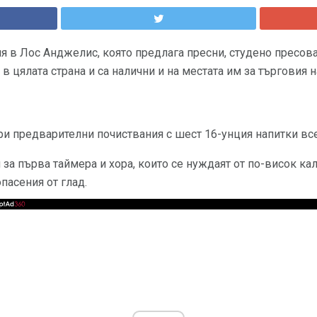
ия в Лос Анджелис, която предлага пресни, студено пресов
в цялата страна и са налични и на местата им за търговия н
три предварителни почиствания с шест 16-унция напитки вс
за първа таймера и хора, които се нуждаят от по-висок к
пасения от глад.