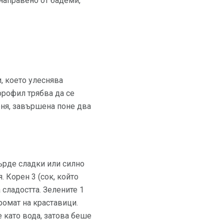
направено от бадеми,
, което улеснява
орофил трябва да се
еня, завършена поне два
ърде сладки или силно
. Корен 3 (сок, който
 сладостта. Зелените 1
ромат на краставици.
 като вода, затова беше