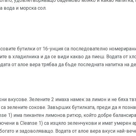
огато, удовлетворяващо бадемово мляко и какао напитка, 
а вода и морска сол.
асовите бутилки от 16-унция са последователно номерирани
ите в хладилника и да се види какво да пиеш. Водата от хл
одата от алое вера трябва да бъде последната напитка на д
ни вкусове. Зелените 2 имаха намек за лимон и не бяха тв
 са зелените сокове. Завърших бутилката, преди да я позная
nse 1) има пикантен лимонов ритюр, който добре балансира
лючени в Cleanse 1) са изцяло зеленчукови и имат умерен а
гато и задоволяващо. Водата от алое вера вкуси най-вече