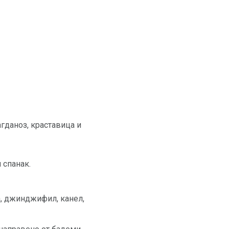
агданоз, краставица и
 спанак.
а, джинджифил, канел,