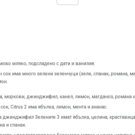
ово мляко, подсладено с дати и ванилия.
н сок има много зелени зеленчуци (зеле, спанак, романа, м
мон.
ка, моркови, джинджифил, канел, лимон, магданоз, романа и
ок, Citrus 2 има ябълка, лимон, мента и ананас.
за джинджифил Зелените 3 имат ябълка, целина, краставиц
на и спанак.