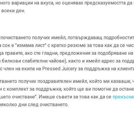
ного вариации на вкуса, но оценявах предсказуемостта да
 всеки ден.
 почистването получих имейл, потвърждаващ подробностит
а сок е "измама лист" с кратко резюме за това как да се чи
да правите, ако сте гладни, предложения за подобряване н
и билкови слабителни чайове), както и имейл адрес за под
с член на екипа на Pressed Juicery за поддръжка на клиент
тването получих поздравителен имейл, който ми казваше, 
и с комплект за поддръжка, който ще ви помогне да останет
шето очистване". Имаше съвети за това как да се
прекъсне
няколко дни след очистването.