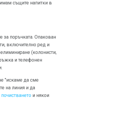
 имам същите напитки в
е за поръчката. Опакован
сти, включително ред и
а елиминиране (колонисти,
дръжка и телефонен
и.
че "искаме да сме
е на линия и да
 почистването
и някои