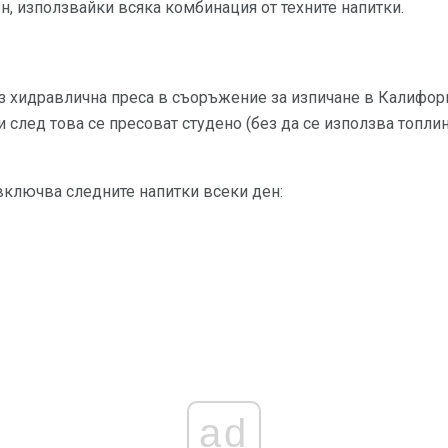
н, използвайки всяка комбинация от техните напитки.
ез хидравлична преса в съоръжение за изпичане в Калифор
 след това се пресоват студено (без да се използва топлина
включва следните напитки всеки ден:
ad