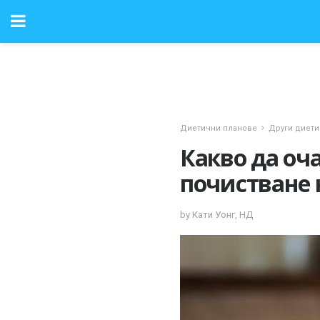
Диетични планове
Други диети
Какво да оча
почистване 
by Кати Уонг, НД