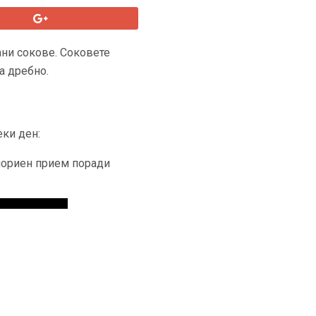
ани сокове. Соковете
а дребно.
еки ден:
алориен прием поради