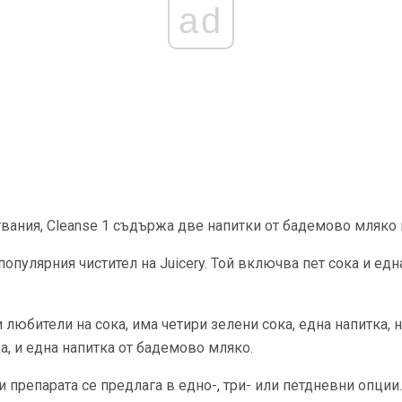
ad
твания, Cleanse 1 съдържа две напитки от бадемово мляко и
популярния чистител на Juicery. Той включва пет сока и ед
и любители на сока, има четири зелени сока, една напитка, 
а, и една напитка от бадемово мляко.
и препарата се предлага в едно-, три- или петдневни опции