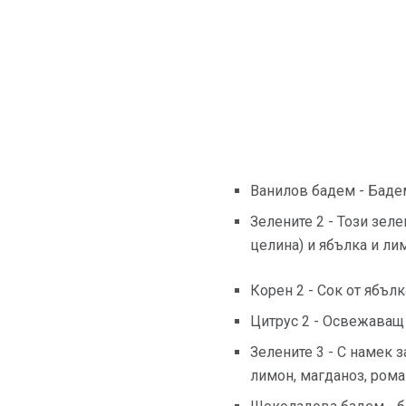
Ванилов бадем - Бадем
Зелените 2 - Този зеле
целина) и ябълка и ли
Корен 2 - Сок от ябъл
Цитрус 2 - Освежаващ с
Зелените 3 - С намек 
лимон, магданоз, рома