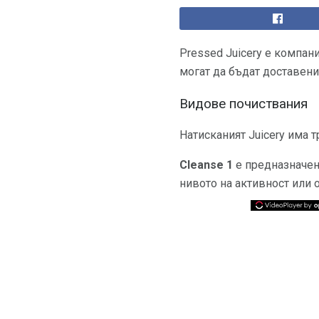
Pressed Juicery е компан
могат да бъдат доставени 
Видове почиствания
Натисканият Juicery има 
Cleanse 1
е предназначен 
нивото на активност или о