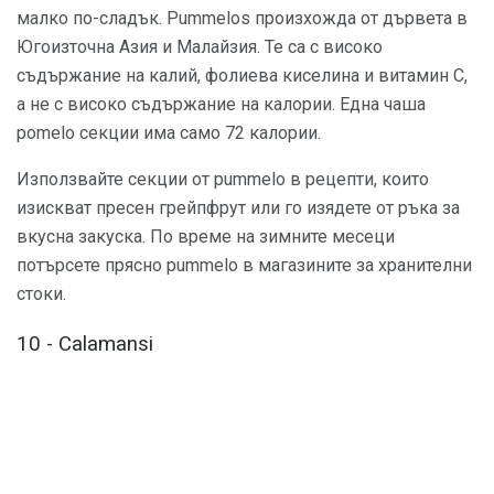
малко по-сладък. Pummelos произхожда от дървета в
Югоизточна Азия и Малайзия. Те са с високо
съдържание на калий, фолиева киселина и витамин С,
а не с високо съдържание на калории. Една чаша
pomelo секции има само 72 калории.
Използвайте секции от pummelo в рецепти, които
изискват пресен грейпфрут или го изядете от ръка за
вкусна закуска. По време на зимните месеци
потърсете прясно pummelo в магазините за хранителни
стоки.
10 - Calamansi