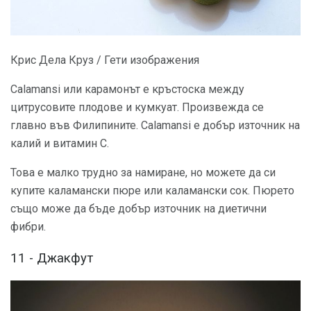
Крис Дела Круз / Гети изображения
Calamansi или карамонът е кръстоска между
цитрусовите плодове и кумкуат. Произвежда се
главно във Филипините. Calamansi е добър източник на
калий и витамин С.
Това е малко трудно за намиране, но можете да си
купите каламански пюре или каламански сок. Пюрето
също може да бъде добър източник на диетични
фибри.
11 - Джакфут