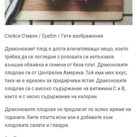
Стейси О'мали / EyeEm / Гети изображения
Драконовият плод е доста впечатляващо нещо, което
трябва да се погледне с розовата си изпъкнала
външна обвивка и семена от бяла плът. Драконовите
плодове са от Централна Америка. Той има мек вкус,
така че е идеален за придирчиви ястия. Драконовите
плодове са с високо съдържание на витамини С и В,
както и с ниско съдържание на калории.
Драконовите плодове се предлагат по всяко време на
годината. Яжте плътта ясна или я добавете към
плодовите салати и глазури.