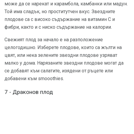
може да се нарекат и карамбола, камбанки или мадун.
Той има сладък, но проститутчен вкус. Звездните
плодове са с високо съдържание на витамин С и
фибри, както и с ниско съдържание на калории.
Свежият плод за начало е на разположение
целогодишно. Изберете плодове, които са жълти на
цвят, или нека зелените звездни плодове узряват
малко у дома. Нарязаните звездни плодове могат да
се добавят към салатите, изядени от ръцете или
добавени към smooothies.
7 - Драконов плод