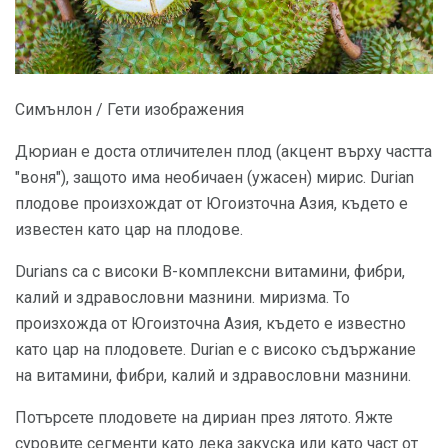
Симънлон / Гети изображения
Дюриан е доста отличителен плод (акцент върху частта
"воня"), защото има необичаен (ужасен) мирис. Durian
плодове произхождат от Югоизточна Азия, където е
известен като цар на плодове.
Durians са с високи B-комплексни витамини, фибри,
калий и здравословни мазнини. миризма. То
произхожда от Югоизточна Азия, където е известно
като цар на плодовете. Durian е с високо съдържание
на витамини, фибри, калий и здравословни мазнини.
Потърсете плодовете на дириан през лятото. Яжте
суровите сегменти като лека закуска или като част от