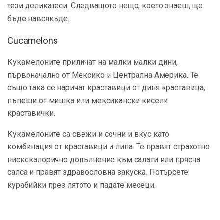
тези деликатеси. Следващото нещо, което знаеш, ще
бъде навсякъде.
Cucamelons
Кукамелоните приличат на малки малки дини,
първоначално от Мексико и Централна Америка. Те
също така се наричат ​​краставици от диня краставица,
пъпеши от мишка или мексикански кисели
краставички.
Кукамелоните са свежи и сочни и вкус като
комбинация от краставици и липа. Те правят страхотно
нискокалорично допълнение към салати или прясна
салса и правят здравословна закуска. Потърсете
курабийки през лятото и падате месеци.