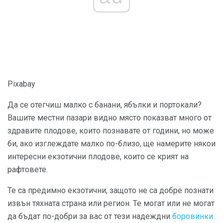
Pixabay
Да се ​​отегчиш малко с банани, ябълки и портокали?
Вашите местни пазари видно място показват много от
здравите плодове, които познавате от години, но може
би, ако изглеждате малко по-близо, ще намерите някои
интересни екзотични плодове, които се крият на
рафтовете.
Те са предимно екзотични, защото не са добре познати
извън тяхната страна или регион. Те могат или не могат
да бъдат по-добри за вас от тези надеждни
боровинки