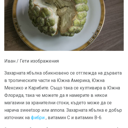
Иван / Гети изображения
Захарната ябълка обикновено се отглежда на дървета
в тропическите части на Южна Америка, Южна
Мексико и Карибите. Също така се култивира в Южна
Флорида, така че можете да я намерите в някои
магазини за хранителни стоки, където може да се
нарича sweetsop или annona. Захарната ябълка е добър
източник на
фибри
, витамин С и витамин В-6.