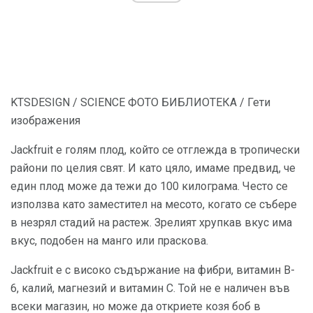
KTSDESIGN / SCIENCE ФОТО БИБЛИОТЕКА / Гети
изображения
Jackfruit е голям плод, който се отглежда в тропически
райони по целия свят. И като цяло, имаме предвид, че
един плод може да тежи до 100 килограма. Често се
използва като заместител на месото, когато се събере
в незрял стадий на растеж. Зрелият хрупкав вкус има
вкус, подобен на манго или праскова.
Jackfruit е с високо съдържание на фибри, витамин B-
6, калий, магнезий и витамин С. Той не е наличен във
всеки магазин, но може да откриете козя боб в