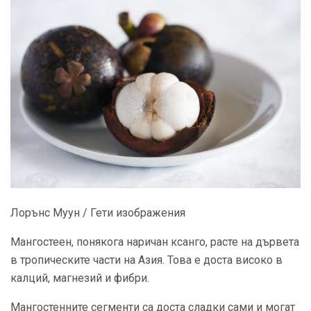
Лорънс Муун / Гети изображения
Мангостеен, понякога наричан ксанго, расте на дървета
в тропическите части на Азия. Това е доста високо в
калций, магнезий и фибри.
Мангостенните сегменти са доста сладки сами и могат