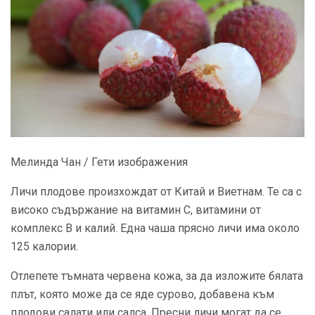
Мелинда Чан / Гети изображения
Личи плодове произхождат от Китай и Виетнам. Те са с
високо съдържание на витамин С, витамини от
комплекс В и калий. Една чаша прясно личи има около
125 калории.
Отлепете тъмната червена кожа, за да изложите бялата
плът, която може да се яде сурово, добавена към
плодови салати или салса. Пресни личи могат да се