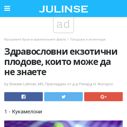
ad
Калориите брои и хранителните факти
Плодове и зеленчуци
Здравословни екзотични
плодове, които може да
не знаете
by Shereen Lehman, MS; Прегледано от д-р Ричард Н. Фогорос
1 - Кукамелони