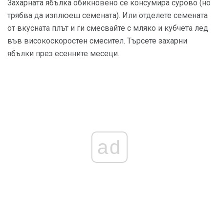
Захарната ябълка обикновено се консумира сурово (но
трябва да изплюеш семената). Или отделете семената
от вкусната плът и ги смесвайте с мляко и кубчета лед
във високоскоростен смесител. Търсете захарни
ябълки през есенните месеци.
ad