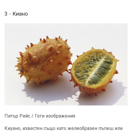
3 - Киано
Питър Рийс / Гети изображения
Киуано, известен също като желеобразен пъпеш или