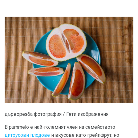
дърворезба фотография / Гети изображения
В pummelo е най-големият член на семейството
цитрусови плодове
и вкусове като грейпфрут, но