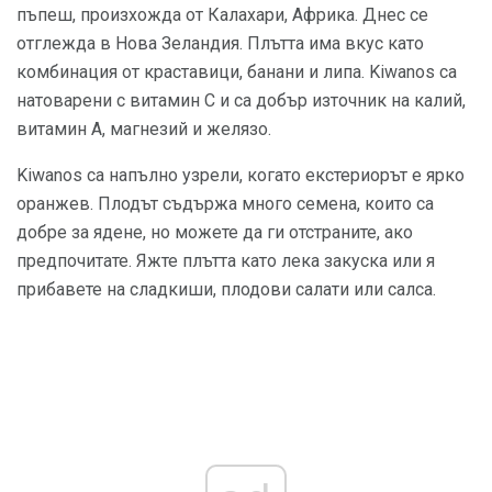
пъпеш, произхожда от Калахари, Африка. Днес се
отглежда в Нова Зеландия. Плътта има вкус като
комбинация от краставици, банани и липа. Kiwanos са
натоварени с витамин С и са добър източник на калий,
витамин А, магнезий и желязо.
Kiwanos са напълно узрели, когато екстериорът е ярко
оранжев. Плодът съдържа много семена, които са
добре за ядене, но можете да ги отстраните, ако
предпочитате. Яжте плътта като лека закуска или я
прибавете на сладкиши, плодови салати или салса.