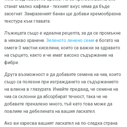
станат малко кафяви - техният вкус няма да бъде
засегнат. Замразеният банан ще добави кремообразна
текстура към главата.
Лъжицата също е идеална рецепта, за да се промъкне
в някакво хранене.
Зеленото ленено семе
е богато на
омега-3 мастни киселини, които са важни за здравето
на сърцето, както и че имат високо съдържание на
фибри.
Друга възможност е да добавите семена на чиа, които
също са полезни при изграждането на съдържанието
на влакна в глазурата. Имайте предвид, че семена на
чиа са склонни да абсорбират течност, така че не
добавете прекалено много, тъй като това може да
повлияе на дебелината на вашия ласкател.
Ако ви харесва вашият ласкател на по-сладка страна