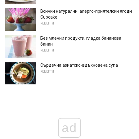
Всички натурални, алерго-приятелски ягоди
Cupcake
РЕЦЕПТИ
Без млечни продукти, гладка бананова
банан
РЕЦЕПТИ
Сърдечна азиатско-вдъхновена супа
РЕЦЕПТИ
ad