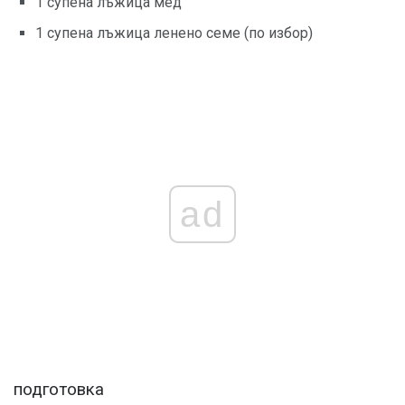
1 супена лъжица мед
1 супена лъжица ленено семе (по избор)
ad
подготовка