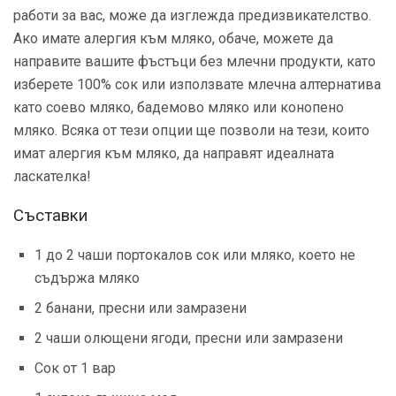
работи за вас, може да изглежда предизвикателство.
Ако имате алергия към мляко, обаче, можете да
направите вашите фъстъци без млечни продукти, като
изберете 100% сок или използвате млечна алтернатива
като соево мляко, бадемово мляко или конопено
мляко. Всяка от тези опции ще позволи на тези, които
имат алергия към мляко, да направят идеалната
ласкателка!
Съставки
1 до 2 чаши портокалов сок или мляко, което не
съдържа мляко
2 банани, пресни или замразени
2 чаши олющени ягоди, пресни или замразени
Сок от 1 вар