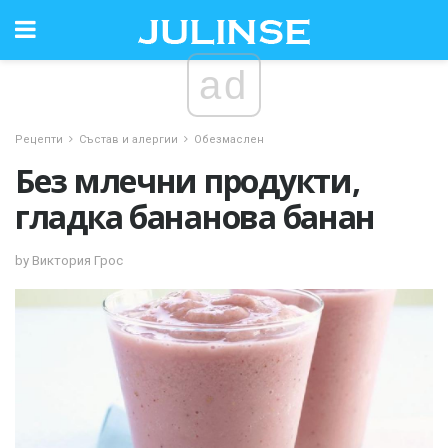
ad
Рецепти
Състав и алергии
Обезмаслен
Без млечни продукти,
гладка бананова банан
by Виктория Грос