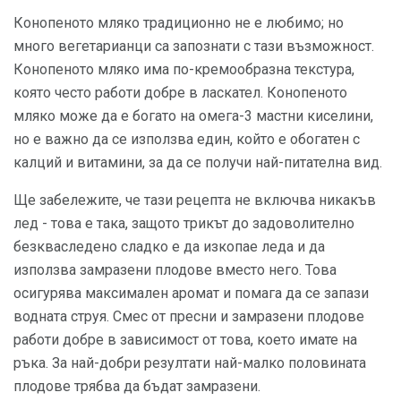
Конопеното мляко традиционно не е любимо; но
много вегетарианци са запознати с тази възможност.
Конопеното мляко има по-кремообразна текстура,
която често работи добре в ласкател. Конопеното
мляко може да е богато на омега-3 мастни киселини,
но е важно да се използва един, който е обогатен с
калций и витамини, за да се получи най-питателна вид.
Ще забележите, че тази рецепта не включва никакъв
лед - това е така, защото трикът до задоволително
безкваследено сладко е да изкопае леда и да
използва замразени плодове вместо него. Това
осигурява максимален аромат и помага да се запази
водната струя. Смес от пресни и замразени плодове
работи добре в зависимост от това, което имате на
ръка. За най-добри резултати най-малко половината
плодове трябва да бъдат замразени.