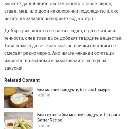
можете да добавите съставки като кленов сироп,
агаве, мед, или дори некалорични подсладители, ако
искате да запазите калориите под контрол.
Добър трик, когато се прави гладко, е да се изсипят
течности, след това да се добавят твърдите вещества.
Това помага да се гарантира, че всички съставки се
смесват равномерно. Ако имате някакви остатъци,
изсипете в парфюми и замразявайте за вкусна
закуска!
Related Content
Без млечни продукти, без соя Глазура
РЕЦЕПТИ
Без глутен и без млечни продукти Tempura
Batter Recipe
РЕЦЕПТИ