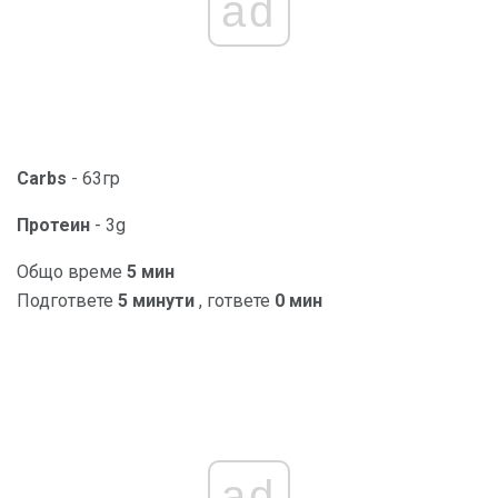
ad
Carbs
- 63гр
Протеин
- 3g
Общо време
5 мин
Подгответе
5 минути
, гответе
0 мин
ad