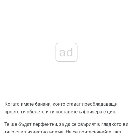
ad
Когато имате банани, които стават преобладаващи,
просто ги обелете и ги поставете в фризера с цип.
Те ще бъдат перфектни, за да се хвърлят в гладкото ви
тяло след известно време. Не се притеснявайте, ако