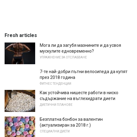
Fresh articles
Мога ли да загубя мазнините и да усвоя
мускулите едновременно?
УПРАЖНЕНИЕ ЗА ОТСЛАБВАНЕ
7-те най-добри пътни велосипеда да купят
през 2018 година
ФИТНЕС ТЕНДЕНЦИИ
Как устойчива нишесте работи в ниско
съдържание на въглехидрати диети
ДИЕТИЧНИ ПЛАНОВЕ
Безплатна бонбон за валентин
(актуализиран за 2018 г.)
СПЕЦИАЛНИ ДИЕТИ