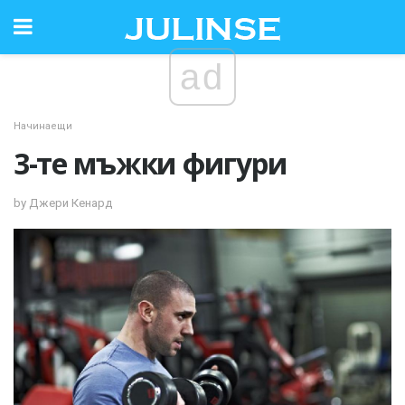
ad
Начинаещи
3-те мъжки фигури
by Джери Кенард