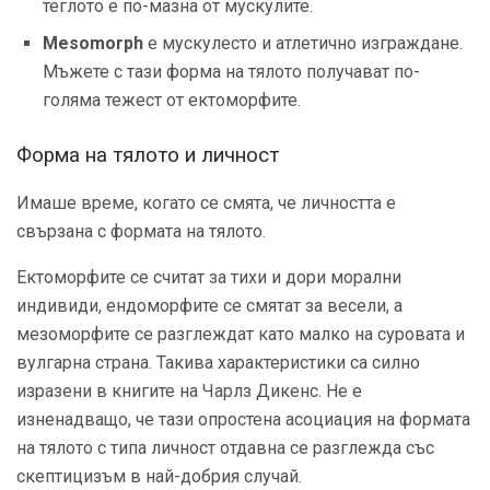
теглото е по-мазна от мускулите.
Mesomorph
е мускулесто и атлетично изграждане.
Мъжете с тази форма на тялото получават по-
голяма тежест от ектоморфите.
Форма на тялото и личност
Имаше време, когато се смята, че личността е
свързана с формата на тялото.
Ектоморфите се считат за тихи и дори морални
индивиди, ендоморфите се смятат за весели, а
мезоморфите се разглеждат като малко на суровата и
вулгарна страна. Такива характеристики са силно
изразени в книгите на Чарлз Дикенс. Не е
изненадващо, че тази опростена асоциация на формата
на тялото с типа личност отдавна се разглежда със
скептицизъм в най-добрия случай.