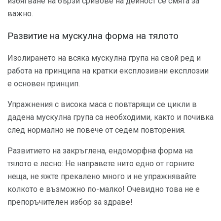
избягване на бързи сривове на дейност се смята за
важно.
Развитие на мускулна форма на тялото
Изолирането на всяка мускулна група на свой ред и
работа на принципа на кратки експлозивни експлозии
е основен принцип.
Упражнения с висока маса с повтарящи се цикли в
дадена мускулна група са необходими, както и почивка
след нормално не повече от седем повторения.
Развитието на закръглена, ендоморфна форма на
тялото е лесно: Не направете нито едно от горните
неща, не яжте прекалено много и не упражнявайте
колкото е възможно по-малко! Очевидно това не е
препоръчителен избор за здраве!