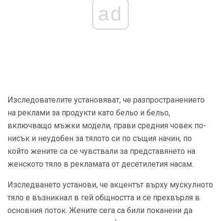
ad
Изследователите установяват, че разпространението
на реклами за продукти като бельо и бельо,
включващо мъжки модели, прави средния човек по-
нисък и неудобен за тялото си по същия начин, по
който жените са се чувствали за представянето на
женското тяло в рекламата от десетилетия насам.
Изследването установи, че акцентът върху мускулното
тяло е възникнал в гей общността и се прехвърля в
основния поток. Жените сега са били поканени да