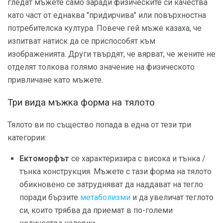
гледат мъжете само заради физическите си качества
като част от еднаква "придирчива" или повърхностна
потребителска култура. Повече гей мъже казаха, че
изпитват натиск да се приспособят към
изображенията. Други твърдят, че вярват, че жените не
отделят толкова голямо значение на физическото
привличане като мъжете.
Три вида мъжка форма на тялото
Тялото ви по същество попада в една от тези три
категории:
Ектоморфът
се характеризира с висока и тънка /
тънка конструкция. Мъжете с тази форма на тялото
обикновено се затрудняват да наддават на тегло
поради бързите
метаболизми
и да увеличат теглото
си, които трябва да приемат в по-големи