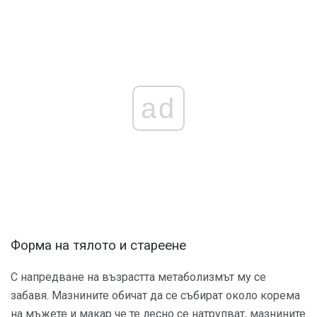
ad
Форма на тялото и стареене
С напредване на възрастта метаболизмът му се
забавя. Мазнините обичат да се събират около корема
на мъжете и макар че те лесно се натрупват, мазнините