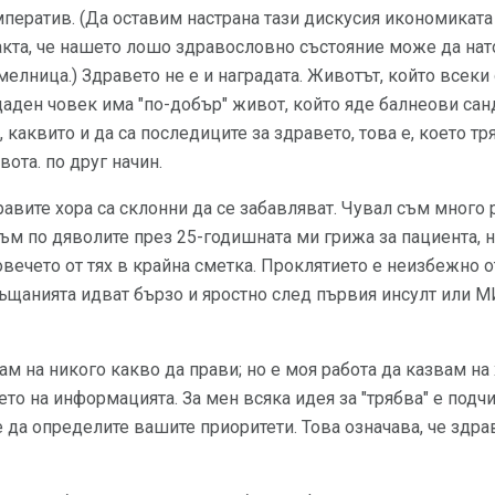
ператив. (Да оставим настрана тази дискусия икономикат
акта, че нашето лошо здравословно състояние може да на
мелница.) Здравето не е и наградата. Животът, който всеки о
даден човек има "по-добър" живот, който яде балнеови сан
 каквито и да са последиците за здравето, това е, което тр
вота. по друг начин.
дравите хора са склонни да се забавляват. Чувал съм много
съм по дяволите през 25-годишната ми грижа за пациента, но
овечето от тях в крайна сметка. Проклятието е неизбежно о
ръщанията идват бързо и яростно след първия инсулт или МИ
м на никого какво да прави; но е моя работа да казвам на 
то на информацията. За мен всяка идея за "трябва" е подчи
да определите вашите приоритети. Това означава, че здра