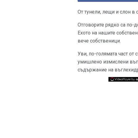
От тунели, лещи и слон в 
Отговорите рядко са по-
Ехото на нашите собствен
вече собственици.
Уви, по-голямата част от
умишлено измислени въпр
съдържание на въглехидра