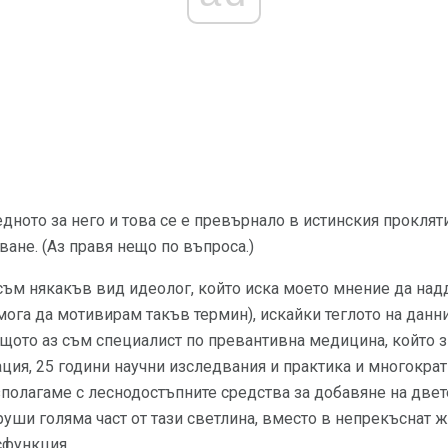
дното за него и това се е превърнало в истинския проклят
ане. (Аз правя нещо по въпроса.)
 съм някакъв вид идеолог, който иска моето мнение да надд
мога да мотивирам такъв термин), искайки теглото на данни
 защото аз съм специалист по превантивна медицина, който 
ия, 25 години научни изследвания и практика и многократ
зполагаме с леснодостъпните средства за добавяне на две
руши голяма част от тази светлина, вместо в непрекъснат ж
сфункция.