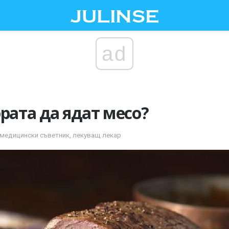
ad
рата да ядат месо?
и медицински съветник, лекуващ лекар