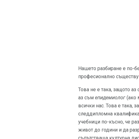
Нашето разбиране е по-бе
професионално съществув
Това не е така, защото аз
аз съм
епидемиолог
(ако 
всички нас. Това е така,
следдипломна квалификац
учебници по-късно, че ра
живот до години и да раз
съпътстваща културна ди