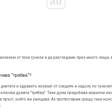
ad
злезем от тези тунели и да разгледаме през много лещи, 
чава "трябва"?
диетата и здравето излизат от следите и надолу по тунели
 включва думата "трябва". Тази дума придобива морални ню
а пръст, който ви увещава. Аз протестирам срещу тази конс
.