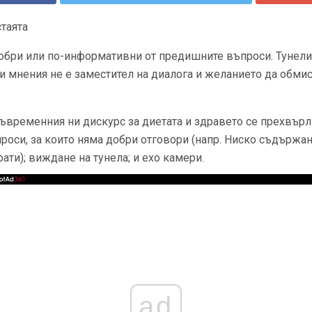
стаята
добри или по-информативни от предишните въпроси. Тунели
и мнения не е заместител на диалога и желанието да обми
 съвременния ни дискурс за диетата и здравето се прехвър
оси, за които няма добри отговори (напр. Ниско съдържан
ти); виждане на тунела; и ехо камери.
ad