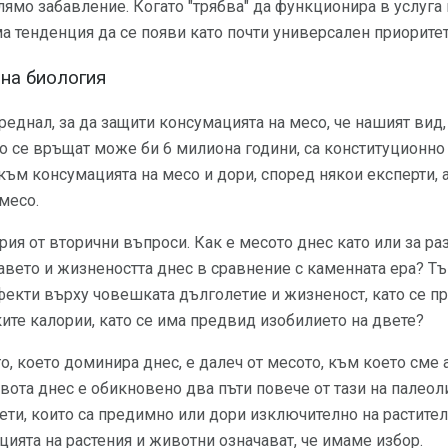
лямо забавление. Когато "трябва" да функционира в услуга 
ма тенденция да се появи като почти универсален приоритет
на биология
реднал, за да защити консумацията на месо, че нашият вид,
то се връщат може би 6 милиона години, са конституционн
ъм консумацията на месо и дори, според някои експерти, 
месо.
рия от вторични въпроси. Как е месото днес като или за ра
авето и жизнеността днес в сравнение с каменната ера? Тъ
ефекти върху човешката дълголетие и жизненост, като се 
ите калории, като се има предвид изобилието на двете?
о, което доминира днес, е далеч от месото, към което сме 
ота днес е обикновено два пъти повече от тази на палеолит
ети, които са предимно или дори изключително на растителн
ията на растения и животни означават, че имаме избор.