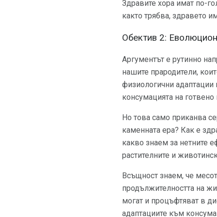
Здравите хора имат по-го
както трябва, здравето и
Обектив 2: Еволюцион
Аргументът е рутинно нап
нашите прародители, кои
физиологични адаптации к
консумацията на готвено 
Но това само приканва се
каменната ера? Как е здр
какво знаем за нетните 
растителните и животинск
Всъщност знаем, че месот
продължителността на жив
могат и процъфтяват в ди
адаптациите към консумац