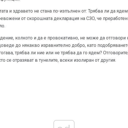
ата и здравето не стана по-изпълнен от: Трябва ли да яде
ревожени от скорошната декларация на СЗО, че преработен
ло.
ение, колкото и да е провокативно, не може да отговори 
 доведе до някакво изравнително добро, като подобряванет
тогава, трябва ли ние или не трябва да го ядем? Отговорите
о се отразяват в тунелите, всеки изолиран от другия.