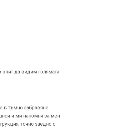
в опит да видим голямата
те в тъмно забравяне
анси и ми напомня за мен
трукция, точно заедно с