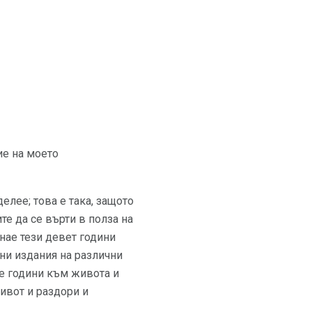
ие на моето
елее; това е така, защото
те да се върти в полза на
знае тези девет години
ни издания на различни
те години към живота и
ивот и раздори и