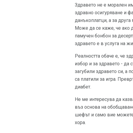
Здравето не е морален им
здравно осигуряване и ф
данъкоплатци, а за друга 
Може да се каже, че ако 
памучен бонбон за десерт,
здравето е в услуга на жи
Реалността обаче е, че з
избор и за здравето - да 
загубили здравето си, а п
са платили за игра. Прев
диабет.
Не ме интересува да казва
въз основа на обобщаване
шефът и само вие можете 
хора.