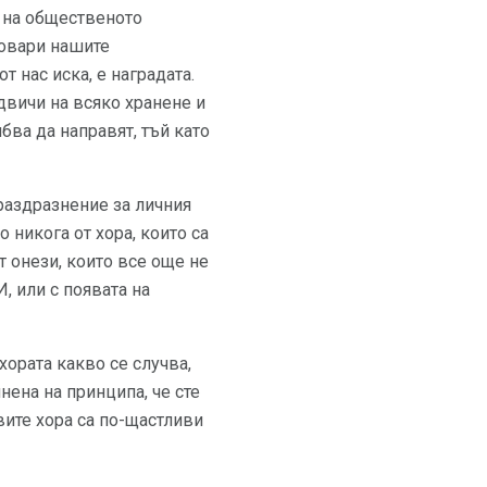
а на общественото
товари нашите
т нас иска, е наградата.
двичи на всяко хранене и
ябва да направят, тъй като
 раздразнение за личния
 никога от хора, които са
т онези, които все още не
, или с появата на
хората какво се случва,
нена на принципа, че сте
вите хора са по-щастливи