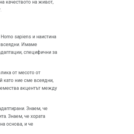
на качеството на живот,
.
 Homo sapiens и наистина
о всеядни. Имаме
адаптации, специфични за
злика от месото от
й като ние сме всеядни,
премества акцентът между
адаптирани. Знаем, че
а. Знаем, че хората
а основа, и че