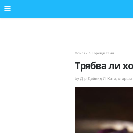
Основи
Горещи теми
Трябва ли хо
by Д-р Дейвид Л. Катз, старш