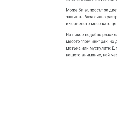
Може би въпросът за диет
защитата бяха силно разт
и червеното месо като ця
Но никое подобно разсъжд
месото "причини" рак, но
мозъка или мускулите: Е, 
нашето внимание, най-чест