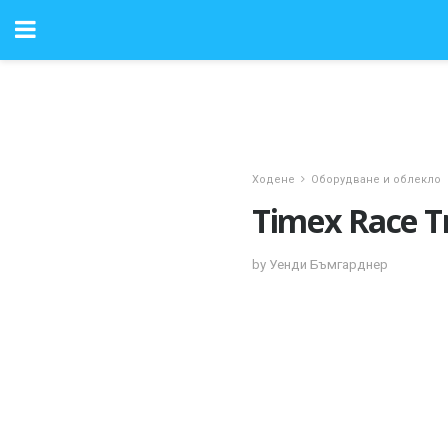
Ходене
Оборудване и облекло
Timex Race 
by Уенди Бъмгарднер