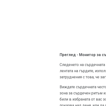
Преглед - Монитор за съ
Следенето на сърдечната 
лентата на гърдите, изпол
затруднения с това, че за
Виждате сърдечната често
зона за сърдечен ритъм и
били в избраната от вас 
показва над деня, или да