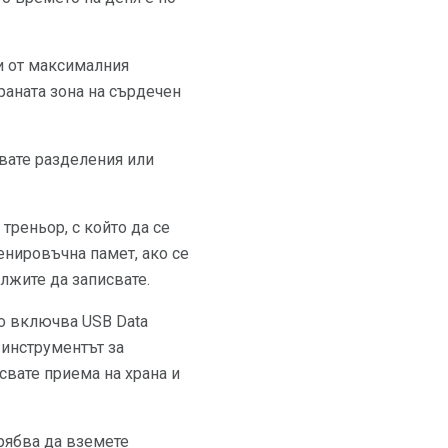
и от максималния
раната зона на сърдечен
свате разделения или
треньор, с който да се
ренировъчна памет, ако се
лжите да записвате.
то включва USB Data
н инструментът за
свате приема на храна и
трябва да вземете