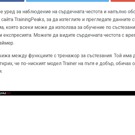
er е уред за наблюдение на сърдечната честота и напълно о
б сайта TrainingPeaks, за да изтеглите и прегледате данните 
ема, която всеки може да използва за обучение по състезани
и експресията. Можете да видите сърдечната честота с вре
аймер.
вижа между функциите с тренажор за състезания. Той има 
ткрих, че по-ниският модел Trainer на пътя е добър, обичах
я.