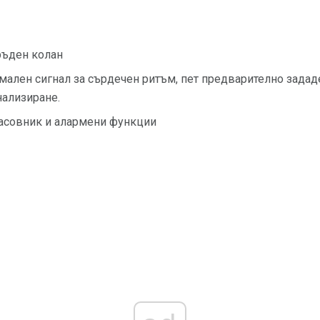
ръден колан
ален сигнал за сърдечен ритъм, пет предварително задад
нализиране.
часовник и алармени функции