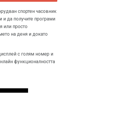
борудван спортен часовник
си и да получите програми
я или просто
мето на деня и докато
дисплей с голям номер и
 онлайн функционалността