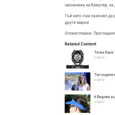
часовника на бижутер, за
Тъй като съм свикнал да р
други марки.
Оповестяване: Прегледнит
Related Content
Timex Race 
ХОДЕНЕ
Топ ходене 
ХОДЕНЕ
6 Видове х
ХОДЕНЕ