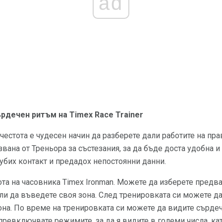
ad
рдечен ритъм на Timex Race Trainer
честота е чудесен начин да разберете дали работите на пр
звана от Треньора за състезания, за да бъде доста удобна 
губих контакт и предадох непостоянни данни.
та на часовника Timex Ironman. Можете да изберете предв
ли да въведете своя зона. След тренировката си можете д
зона. По време на тренировката си можете да видите сърдечн
 превключвате режимите, за да я видите в големи числа, ка