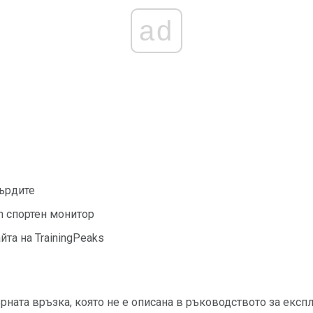
ad
гърдите
n спортен монитор
йта на TrainingPeaks
ната връзка, която не е описана в ръководството за експл