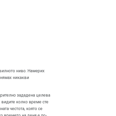
авилното ниво. Намерих
и нямах никакви
арително зададена целева
а видите колко време сте
ата честота, която се
то времето на деня е по-