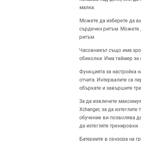
малка.
Можете да изберете да ви
сърдечен ритъм. Можете д
ритъм.
Часовникът също има хрон
обиколки. Има таймер за 
Функцията за настройка на
отчита. Интервалите са п
объркате и завършите тре
За да извлечете максимум
Xchanger, за да изтеглите
обучение ви позволява да
да изтегляте тренировки.
Батериите в сензора на г