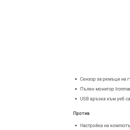
Сензор за ремъци на 
Пълен монитор Ironma
USB връзка към уеб са
Против
Настройка на компютър