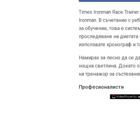
Timex Ironman Race Train
Ironman. В съчетание с уе
за обучение, това е сист
проследяване на диетата 
използвате хронограф и т
Намирах за лесно да се д
нощна светлина. Докато о
на тренажор за състезани
Професионалисти