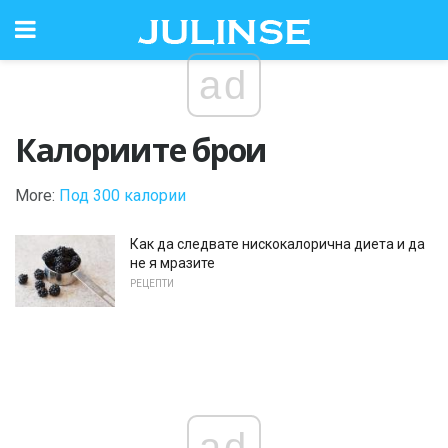
ad
Калориите брои
More:
Под 300 калории
Как да следвате нискокалорична диета и да
не я мразите
РЕЦЕПТИ
ad